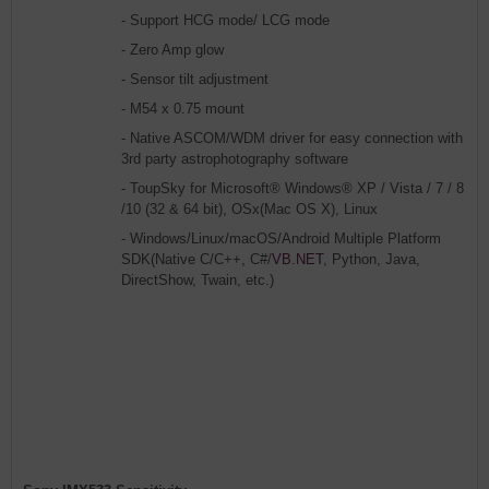
- Support HCG mode/ LCG mode
- Zero Amp glow
- Sensor tilt adjustment
- M54 x 0.75 mount
- Native ASCOM/WDM driver for easy connection with
3rd party astrophotography software
- ToupSky for Microsoft® Windows® XP / Vista / 7 / 8
/10 (32 & 64 bit), OSx(Mac OS X), Linux
- Windows/Linux/macOS/Android Multiple Platform
SDK(Native C/C++, C#/
VB.NET
, Python, Java,
DirectShow, Twain, etc.)