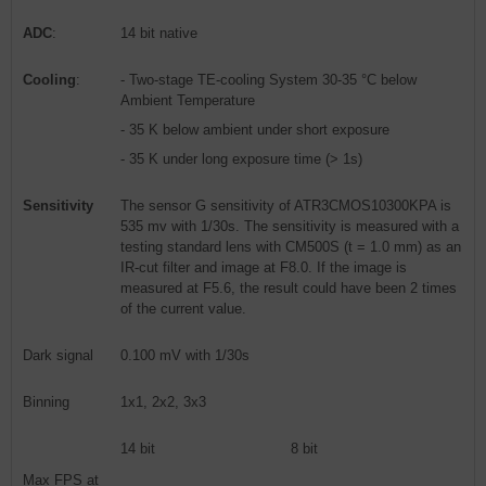
ADC
:
14 bit native
Cooling
:
- Two-stage TE-cooling System 30-35 °C below
Ambient Temperature
- 35 K below ambient under short exposure
- 35 K under long exposure time (> 1s)
Sensitivity
The sensor G sensitivity of ATR3CMOS10300KPA is
535 mv with 1/30s. The sensitivity is measured with a
testing standard lens with CM500S (t = 1.0 mm) as an
IR-cut filter and image at F8.0. If the image is
measured at F5.6, the result could have been 2 times
of the current value.
Dark signal
0.100 mV with 1/30s
Binning
1x1, 2x2, 3x3
14 bit
8 bit
Max FPS at