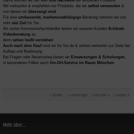
Damit kennen wir die
Vor- und Nachteile
der einzelnen Produkte
Wir verkaufen & empfehlen nur Produkte, die wir
selbst verwenden
&
von denen wir
überzeugt sind
Für eine
umfassende, markenunabhängige
Beratung nehmen wir uns
sehr
viel Zeit
für Sie
Als erster Astronomiefachhändler bieten wir unseren Kunden
Echtzeit-
Videoberatung
an,
denn
sehen heißt verstehen
Auch nach dem Kauf
sind wir für Sie da & stehen weiterhin zur Seite bei
Aufbau und Bedienung
Bei Fragen oder Neueinstieg bieten wir
Einweisungen & Schulungen
,
in besonderen Fällen auch
Vor-Ort-Service im Raum München
« Erster
|
« vorheriger
|
nächster »
|
Letzter »
Mehr über...