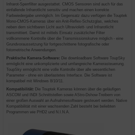
Infrarot-Sperrfilter ausgestattet. CMOS Sensoren sind auch für das
einfallende Infrarotlicht sensitiv und machen einen korrekte
Farbwiedergabe unmöglich. Im Gegensatz dazu verfügen die Touptek
Mono-CMOS-Kameras über ein Anit-Reflex-Schutzglas, welches
neben dem sichtbaren Licht auch Ultraviolett- und Infrarotlicht
transmittiert. Damit ist mittels Einsatz zusätzlicher Filter
vollkommene Kontrolle über die Transmissionskurve möglich - eine
Grundvoraussetzung für fortgeschrittene fotografische oder
fotometrische Anwendungen.
Praktische Kamera-Software:
Die downloadbare Software ToupSky
ermöglicht eine unkomplizierte und umfangreiche Kamerasteuerung.
ToupSky ermöglicht eine volle Kontrolle über alle wesentlichen
Parameter - ohne ein überlastetes Interface. Die Software ist
kompatibel mit Windows 8/10/11.
Kompatibilität:
Die Touptek Kameras können über die geläufigen
ASCOM und INDI Schnittstellen sowie AStro-Dshow-Treibern von
einer großen Auswahl an Aufnahmesoftware gesteuert werden. Native
Kompatibilität mit einer wachsenden Zahl besteht bei beliebten
Programmen wie PHD2 und N.I.N.A.