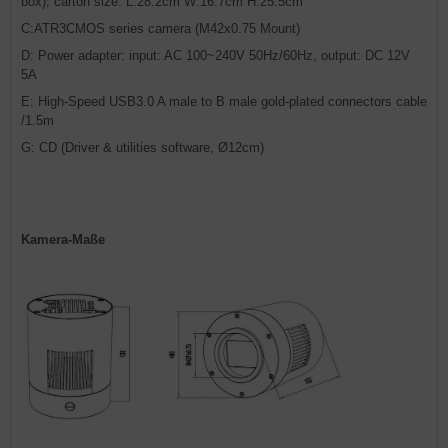
box); carton size: L:28.2cm W:16.7cm H:25.5cm
C:ATR3CMOS series camera (M42x0.75 Mount)
D: Power adapter: input: AC 100~240V 50Hz/60Hz, output: DC 12V
5A
E: High-Speed USB3.0 A male to B male gold-plated connectors cable
/1.5m
G: CD (Driver & utilities software, Ø12cm)
Kamera-Maße