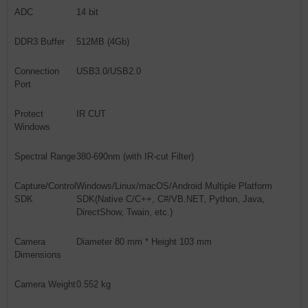
ADC
14 bit
DDR3 Buffer
512MB (4Gb)
Connection
USB3.0/USB2.0
Port
Protect
IR CUT
Windows
Spectral Range
380-690nm (with IR-cut Filter)
Capture/Control
Windows/Linux/macOS/Android Multiple Platform
SDK
SDK(Native C/C++, C#/VB.NET, Python, Java,
DirectShow, Twain, etc.)
Camera
Diameter 80 mm * Height 103 mm
Dimensions
Camera Weight
0.552 kg