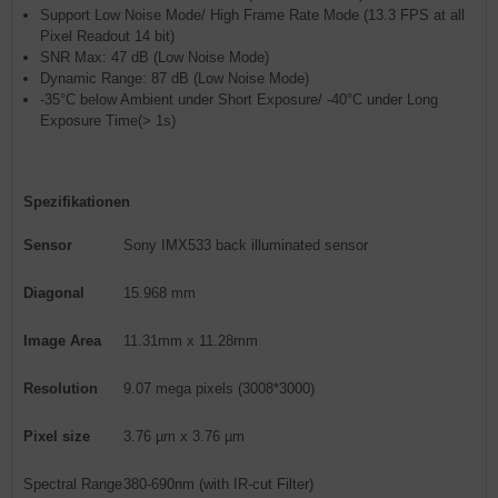
Support Low Noise Mode/ High Frame Rate Mode (13.3 FPS at all
Pixel Readout 14 bit)
SNR Max: 47 dB (Low Noise Mode)
Dynamic Range: 87 dB (Low Noise Mode)
-35°C below Ambient under Short Exposure/ -40°C under Long
Exposure Time(> 1s)
Spezifikationen
Sensor
Sony IMX533 back illuminated sensor
Diagonal
15.968 mm
Image Area
11.31mm x 11.28mm
Resolution
9.07 mega pixels (3008*3000)
Pixel size
3.76 µm x 3.76 µm
Spectral Range
380-690nm (with IR-cut Filter)