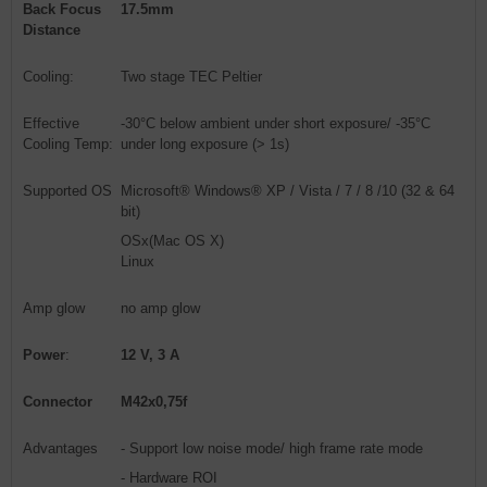
Back Focus
17.5mm
Distance
Cooling:
Two stage TEC Peltier
Effective
-30°C below ambient under short exposure/ -35°C
Cooling Temp:
under long exposure (> 1s)
Supported OS
Microsoft® Windows® XP / Vista / 7 / 8 /10 (32 & 64
bit)
OSx(Mac OS X)
Linux
Amp glow
no amp glow
Power
:
12 V, 3 A
Connector
M42x0,75f
Advantages
- Support low noise mode/ high frame rate mode
- Hardware ROI