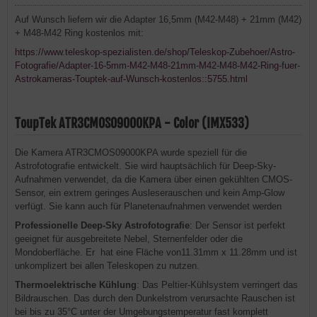
Auf Wunsch liefern wir die Adapter 16,5mm (M42-M48) + 21mm (M42)
+ M48-M42 Ring kostenlos mit:
https://www.teleskop-spezialisten.de/shop/Teleskop-Zubehoer/Astro-
Fotografie/Adapter-16-5mm-M42-M48-21mm-M42-M48-M42-Ring-fuer-
Astrokameras-Touptek-auf-Wunsch-kostenlos::5755.html
ToupTek ATR3CMOS09000KPA - Color (IMX533)
Die Kamera ATR3CMOS09000KPA wurde speziell für die
Astrofotografie entwickelt. Sie wird hauptsächlich für Deep-Sky-
Aufnahmen verwendet, da die Kamera über einen gekühlten CMOS-
Sensor, ein extrem geringes Ausleserauschen und kein Amp-Glow
verfügt. Sie kann auch für Planetenaufnahmen verwendet werden
Professionelle Deep-Sky Astrofotografie
: Der Sensor ist perfekt
geeignet für ausgebreitete Nebel, Sternenfelder oder die
Mondoberfläche. Er hat eine Fläche von11.31mm x 11.28mm und ist
unkomplizert bei allen Teleskopen zu nutzen.
Thermoelektrische Kühlung
: Das Peltier-Kühlsystem verringert das
Bildrauschen. Das durch den Dunkelstrom verursachte Rauschen ist
bei bis zu 35°C unter der Umgebungstemperatur fast komplett