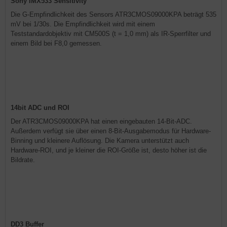
Sony IMX533 Sensitivity
Die G-Empfindlichkeit des Sensors ATR3CMOS09000KPA beträgt 535
mV bei 1/30s. Die Empfindlichkeit wird mit einem
Teststandardobjektiv mit CM500S (t = 1,0 mm) als IR-Sperrfilter und
einem Bild bei F8,0 gemessen.
14bit ADC und ROI
Der ATR3CMOS09000KPA hat einen eingebauten 14-Bit-ADC.
Außerdem verfügt sie über einen 8-Bit-Ausgabemodus für Hardware-
Binning und kleinere Auflösung. Die Kamera unterstützt auch
Hardware-ROI, und je kleiner die ROI-Größe ist, desto höher ist die
Bildrate.
DD3 Buffer