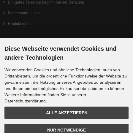
Ein gutes Teleskop beginnt bei der Beratung
Interessante Links
Produktlisten
Zahlungsmethoden
Diese Webseite verwendet Cookies und
andere Technologien
Wir verwenden Cookies und ähnliche Technologien, auch von
Drittanbietern, um die ordentliche Funktionsweise der Website zu
gewährleisten, die Nutzung unseres Angebotes zu analysieren
und Ihnen ein bestmögliches Einkaufserlebnis bieten zu können.
Weitere Informationen finden Sie in unserer
Datenschutzerklärung.
ALLE AKZEPTIEREN
Die Box kann unter tpl_modified/boxes/box_miscellaneous.html verändert werden. Die
NUR NOTWENDIGE
Sprachvariablen befinden sich in der Datei tpl_modified/lang/german/lang_german.custom.