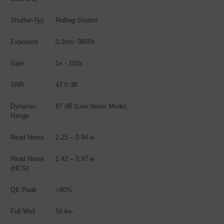
Shutter-Typ
Rolling Shutter
Exposure
0.1ms~3600s
Gain
1x - 100x
SNR
47.0 dB
Dynamic
87 dB (Low Noise Mode)
Range
Read Noise
2.25 – 0.94 e-
Read Noise
1.42 – 0.97 e-
(HCG)
QE Peak
>80%
Full Well
50 ke-