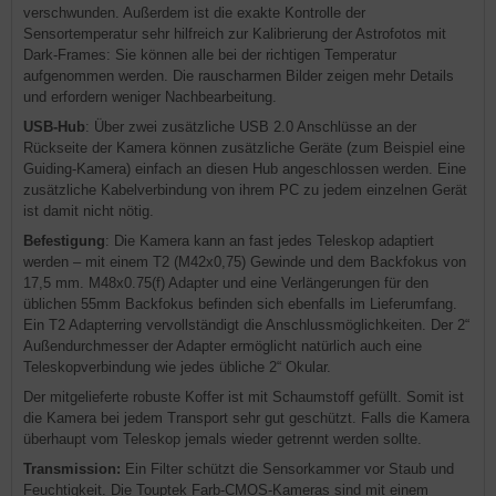
verschwunden. Außerdem ist die exakte Kontrolle der
Sensortemperatur sehr hilfreich zur Kalibrierung der Astrofotos mit
Dark-Frames: Sie können alle bei der richtigen Temperatur
aufgenommen werden. Die rauscharmen Bilder zeigen mehr Details
und erfordern weniger Nachbearbeitung.
USB-Hub
: Über zwei zusätzliche USB 2.0 Anschlüsse an der
Rückseite der Kamera können zusätzliche Geräte (zum Beispiel eine
Guiding-Kamera) einfach an diesen Hub angeschlossen werden. Eine
zusätzliche Kabelverbindung von ihrem PC zu jedem einzelnen Gerät
ist damit nicht nötig.
Befestigung
: Die Kamera kann an fast jedes Teleskop adaptiert
werden – mit einem T2 (M42x0,75) Gewinde und dem Backfokus von
17,5 mm. M48x0.75(f) Adapter und eine Verlängerungen für den
üblichen 55mm Backfokus befinden sich ebenfalls im Lieferumfang.
Ein T2 Adapterring vervollständigt die Anschlussmöglichkeiten. Der 2“
Außendurchmesser der Adapter ermöglicht natürlich auch eine
Teleskopverbindung wie jedes übliche 2“ Okular.
Der mitgelieferte robuste Koffer ist mit Schaumstoff gefüllt. Somit ist
die Kamera bei jedem Transport sehr gut geschützt. Falls die Kamera
überhaupt vom Teleskop jemals wieder getrennt werden sollte.
Transmission:
Ein Filter schützt die Sensorkammer vor Staub und
Feuchtigkeit. Die Touptek Farb-CMOS-Kameras sind mit einem