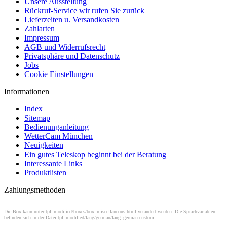
Unsere Ausstellung
Rückruf-Service wir rufen Sie zurück
Lieferzeiten u. Versandkosten
Zahlarten
Impressum
AGB und Widerrufsrecht
Privatsphäre und Datenschutz
Jobs
Cookie Einstellungen
Informationen
Index
Sitemap
Bedienunganleitung
WetterCam München
Neuigkeiten
Ein gutes Teleskop beginnt bei der Beratung
Interessante Links
Produktlisten
Zahlungsmethoden
Die Box kann unter tpl_modified/boxes/box_miscellaneous.html verändert werden. Die Sprachvariablen
befinden sich in der Datei tpl_modified/lang/german/lang_german.custom.