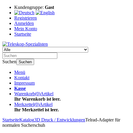
Kundengruppe:
Gast
Registrieren
Anmelden
Mein Konto
Startseite
Suchen
Suchen
Menü
Kontakt
Impressum
Kasse
Warenkorb
(
0
)
Artikel
Ihr Warenkorb ist leer.
Merkzettel
(
0
)
Artikel
Ihr Merkzettel ist leer.
Startseite
Katalog
3D Druck / Entwicklungen
Telrad-Adapter für
normalen Sucherschuh