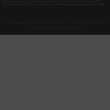
Die Box kann unter tpl_modified/boxes/box_miscellaneous.html verändert werden. Die
Sprachvariablen befinden sich in der Datei tpl_modified/lang/german/lang_german.custom.
Teleskop-Spezialisten © 2026 | Template © 2009-2026 by
mod
ified eCommerce Shopsoftware
mod
ified eCommerce Shopsoftware © 2009-2026