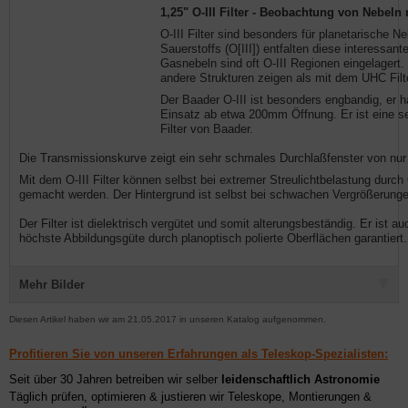
1,25" O-III Filter - Beobachtung von Nebeln
O-III Filter sind besonders für planetarische Ne
Sauerstoffs (O[III]) entfalten diese interessan
Gasnebeln sind oft O-III Regionen eingelagert. 
andere Strukturen zeigen als mit dem UHC Filte
Der Baader O-III ist besonders engbandig, er 
Einsatz ab etwa 200mm Öffnung. Er ist eine 
Filter von Baader.
Die Transmissionskurve zeigt ein sehr schmales Durchlaßfenster von nur
Mit dem O-III Filter können selbst bei extremer Streulichtbelastung durc
gemacht werden. Der Hintergrund ist selbst bei schwachen Vergrößerung
Der Filter ist dielektrisch vergütet und somit alterungsbeständig. Er ist a
höchste Abbildungsgüte durch planoptisch polierte Oberflächen garantiert.
Mehr Bilder
Diesen Artikel haben wir am 21.05.2017 in unseren Katalog aufgenommen.
Profitieren Sie von unseren Erfahrungen als Teleskop-Spezialisten:
Seit über 30 Jahren betreiben wir selber
leidenschaftlich Astronomie
Täglich prüfen, optimieren & justieren wir Teleskope, Montierungen &