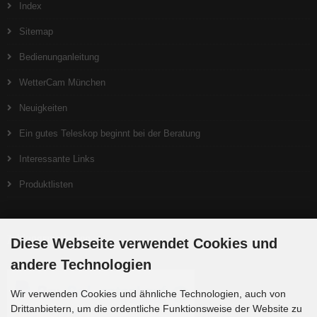
Index
Sitemap
Bedienunganleitung
WetterCam München
Neuigkeiten
Ein gutes Teleskop beginnt bei der Beratung
Interessante Links
Produktlisten
Zahlungsmethoden
Diese Webseite verwendet Cookies und
andere Technologien
Wir verwenden Cookies und ähnliche Technologien, auch von
Drittanbietern, um die ordentliche Funktionsweise der Website zu