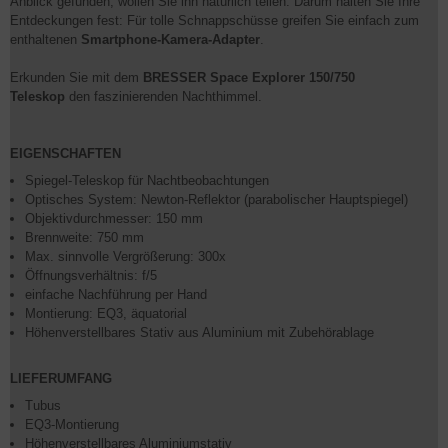
Anblick gefunden, wollen Sie ihn natürlich teilen. Darum halten Sie Ihre
Entdeckungen fest: Für tolle Schnappschüsse greifen Sie einfach zum
enthaltenen
Smartphone-Kamera-Adapter
.
Erkunden Sie mit dem
BRESSER Space Explorer 150/750
Teleskop
den faszinierenden Nachthimmel.
EIGENSCHAFTEN
Spiegel-Teleskop für Nachtbeobachtungen
Optisches System: Newton-Reflektor (parabolischer Hauptspiegel)
Objektivdurchmesser: 150 mm
Brennweite: 750 mm
Max. sinnvolle Vergrößerung: 300x
Öffnungsverhältnis: f/5
einfache Nachführung per Hand
Montierung: EQ3, äquatorial
Höhenverstellbares Stativ aus Aluminium mit Zubehörablage
LIEFERUMFANG
Tubus
EQ3-Montierung
Höhenverstellbares Aluminiumstativ