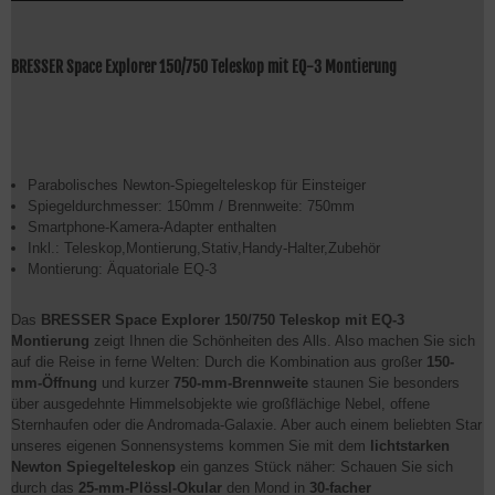
BRESSER Space Explorer 150/750 Teleskop mit EQ-3 Montierung
Parabolisches Newton-Spiegelteleskop für Einsteiger
Spiegeldurchmesser: 150mm / Brennweite: 750mm
Smartphone-Kamera-Adapter enthalten
Inkl.: Teleskop,Montierung,Stativ,Handy-Halter,Zubehör
Montierung: Äquatoriale EQ-3
Das
BRESSER Space Explorer 150/750 Teleskop mit EQ-3
Montierung
zeigt Ihnen die Schönheiten des Alls. Also machen Sie sich
auf die Reise in ferne Welten: Durch die Kombination aus großer
150-
mm-Öffnung
und kurzer
750-mm-Brennweite
staunen Sie besonders
über ausgedehnte Himmelsobjekte wie großflächige Nebel, offene
Sternhaufen oder die Andromada-Galaxie. Aber auch einem beliebten Star
unseres eigenen Sonnensystems kommen Sie mit dem
lichtstarken
Newton Spiegelteleskop
ein ganzes Stück näher: Schauen Sie sich
durch das
25-mm-Plössl-Okular
den Mond in
30-facher