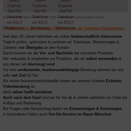
Diesen Artikel haben wir am 21.01.2022 in unseren Katalog aufgenommen.
Profitieren Sie von unseren Erfahrungen als Teleskop-Spezialisten:
Seit über 30 Jahren betreiben wir selber
leidenschaftlich Astronomie
Täglich prüfen, optimieren & justieren wir Teleskope, Montierungen &
Zubehör,
vor Übergabe
an den Kunden
Damit kennen wir die
Vor- und Nachteile
der einzelnen Produkte
Wir verkaufen & empfehlen nur Produkte, die wir
selbst verwenden
&
von denen wir
überzeugt sind
Für eine
umfassende, markenunabhängige
Beratung nehmen wir uns
sehr
viel Zeit
für Sie
Als erster Astronomiefachhändler bieten wir unseren Kunden
Echtzeit-
Videoberatung
an,
denn
sehen heißt verstehen
Auch nach dem Kauf
sind wir für Sie da & stehen weiterhin zur Seite bei
Aufbau und Bedienung
Bei Fragen oder Neueinstieg bieten wir
Einweisungen & Schulungen
,
in besonderen Fällen auch
Vor-Ort-Service im Raum München