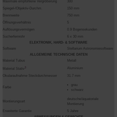
Maximale empfohlene Vergrößerung
300
Spiegel-/Objektiv-Durchm.
150 mm
Brennweite
750 mm
Öffnungsverhältnis
5
Auflösungsvermögen
0.9 Bogensekunden
Sucherfernrohr
6 x 30 mm
ELEKTRONIK, HARD- & SOFTWARE
Software
Stellarium Astronomiesoftware
ALLGEMEINE TECHNISCHE DATEN
Material Tubus
Metall
3
Aluminium
Material Stativ
Okularaufnahme Steckdurchmesser
31.7 mm
grau
Farbe
schwarz
deutsche/äquatoriale
Montierungsart
Montierung
Erweiterte Garantie
5 Jahre
ABMESSUNGEN & GEWICHTE