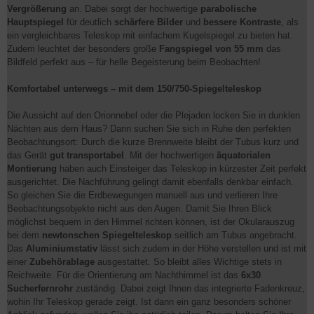
Vergrößerung
an. Dabei sorgt der hochwertige
parabolische
Hauptspiegel
für deutlich
schärfere Bilder
und
bessere Kontraste
, als
ein vergleichbares Teleskop mit einfachem Kugelspiegel zu bieten hat.
Zudem leuchtet der besonders große
Fangspiegel von 55 mm
das
Bildfeld perfekt aus – für helle Begeisterung beim Beobachten!
Komfortabel unterwegs – mit dem 150/750-Spiegelteleskop
Die Aussicht auf den Orionnebel oder die Plejaden locken Sie in dunklen
Nächten aus dem Haus? Dann suchen Sie sich in Ruhe den perfekten
Beobachtungsort: Durch die kurze Brennweite bleibt der Tubus kurz und
das Gerät
gut transportabel
. Mit der hochwertigen
äquatorialen
Montierung
haben auch Einsteiger das Teleskop in kürzester Zeit perfekt
ausgerichtet. Die Nachführung gelingt damit ebenfalls denkbar einfach.
So gleichen Sie die Erdbewegungen manuell aus und verlieren Ihre
Beobachtungsobjekte nicht aus den Augen. Damit Sie Ihren Blick
möglichst bequem in den Himmel richten können, ist der Okularauszug
bei dem
newtonschen Spiegelteleskop
seitlich am Tubus angebracht.
Das
Aluminiumstativ
lässt sich zudem in der Höhe verstellen und ist mit
einer
Zubehörablage
ausgestattet. So bleibt alles Wichtige stets in
Reichweite. Für die Orientierung am Nachthimmel ist das
6x30
Sucherfernrohr
zuständig. Dabei zeigt Ihnen das integrierte Fadenkreuz,
wohin Ihr Teleskop gerade zeigt. Ist dann ein ganz besonders schöner