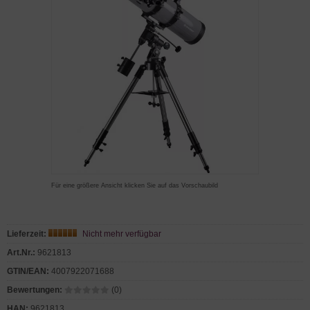
Für eine größere Ansicht klicken Sie auf das Vorschaubild
Lieferzeit:
Nicht mehr verfügbar
Art.Nr.:
9621813
GTIN/EAN:
4007922071688
Bewertungen:
(0)
HAN:
9621813