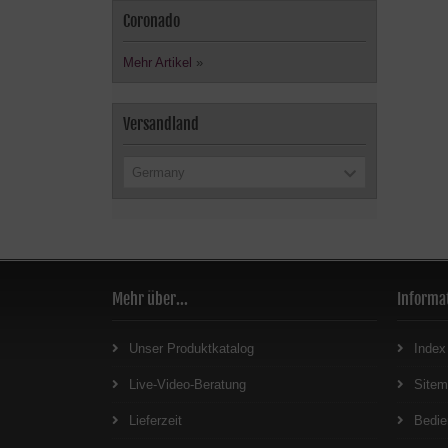
Coronado
Mehr Artikel
»
Versandland
Germany
Mehr über...
Informa
Unser Produktkatalog
Index
Live-Video-Beratung
Site
Lieferzeit
Bedie