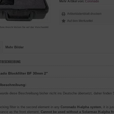
Mehr Artikel von:
Coronado
Artikeldatenblatt drucken
ßere Ansicht klicken Sie auf das Vorschaubild
s
Mehr Bilder
TBESCHREIBUNG
ado Blockfilter BF 30mm 2"
elbeschreibung:
 wurde diese Beschreibung bisher nicht ins Deutsche übersetzt, daher finden S
ocking filter is the second element in any
Coronado H-alpha system
, it is j
mance as the front element.
Cannot be used without a Solarmax H-alpha fro