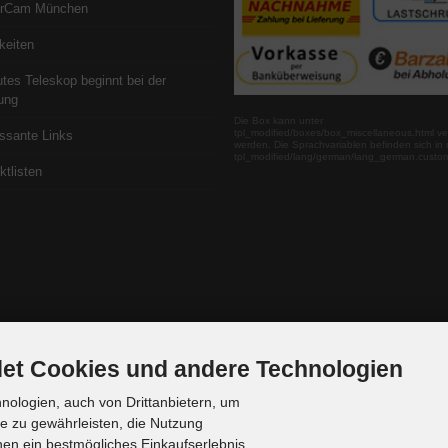
erCam München
keiten
utes Teleskop beginnt bei der
ung
Die Box kann unter
tpl_modified/boxes/box_miscellaneous.html ve
essante Links
werden. Die Sprachvariablen befinden sich in 
tpl_modified/lang/german/lang_german.custo
ktlisten
et Cookies und andere Technologien
ologien, auch von Drittanbietern, um
te zu gewährleisten, die Nutzung
en ein bestmögliches Einkaufserlebnis