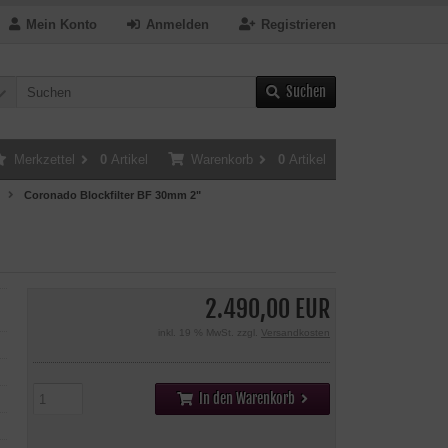
Mein Konto
Anmelden
Registrieren
Suchen
Merkzettel
0
Artikel
Warenkorb
0
Artikel
Coronado Blockfilter BF 30mm 2"
2.490,00 EUR
inkl. 19 % MwSt. zzgl.
Versandkosten
In den Warenkorb