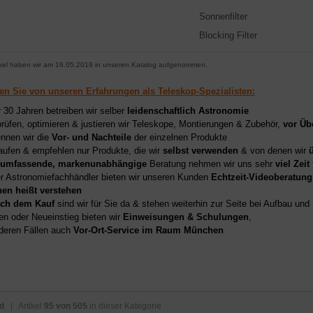
Sonnenfilter
Blocking Filter
ikel haben wir am 16.05.2019 in unseren Katalog aufgenommen.
ren Sie von unseren Erfahrungen als Teleskop-Spezialisten:
r 30 Jahren betreiben wir selber
leidenschaftlich Astronomie
prüfen, optimieren & justieren wir Teleskope, Montierungen & Zubehör,
vor Üb
nnen wir die
Vor- und Nachteile
der einzelnen Produkte
aufen & empfehlen nur Produkte, die wir
selbst verwenden
& von denen wir
umfassende, markenunabhängige
Beratung nehmen wir uns sehr
viel Zeit
er Astronomiefachhändler bieten wir unseren Kunden
Echtzeit-Videoberatung
hen heißt verstehen
ch dem Kauf
sind wir für Sie da & stehen weiterhin zur Seite bei Aufbau un
en oder Neueinstieg bieten wir
Einweisungen & Schulungen
,
deren Fällen auch
Vor-Ort-Service im Raum München
ht
| Artikel
95 von 505
in dieser Kategorie