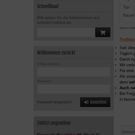
Schnellkauf
Typ
Bauart
Bitte geben Sie die Artikelnummer aus
unserem Katalog ein.
Diesen Art
Profitie
Seit übe
Willkommen zurück!
Täglich 
Damit ke
E-Mail-Adresse:
Wir verk
Für eine
Als erst
Passwort:
denn
se
Auch na
Bei Frag
in beson
Anmelden
Passwort vergessen?
Zuletzt angesehen
Übersic
Coronado Blockfilter BF 30mm 2"