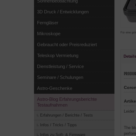
Sonnenbeobachtung
3D Druck / Entwicklungen
Ferngläser
Für eine grö
Mikroskope
Gebraucht oder Preisreduziert
Teleskop Vermietung
Detail
Dienstleistung / Service
PRODUK
Seminare / Schulungen
Coron
Astro-Geschenke
Astro-Blog Erfahrungsberichte
Artik
Testaufnahmen
Leider
Erfahrungen / Berichte / Tests
Infos / Tricks / Tipps
The bl
perfor
Infos zu Soft- & Firmware