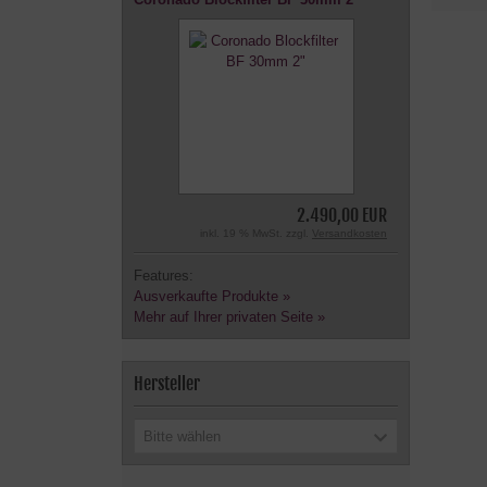
2.490,00 EUR
inkl. 19 % MwSt. zzgl.
Versandkosten
Features:
Ausverkaufte Produkte »
Mehr auf Ihrer privaten Seite »
Hersteller
Bitte wählen