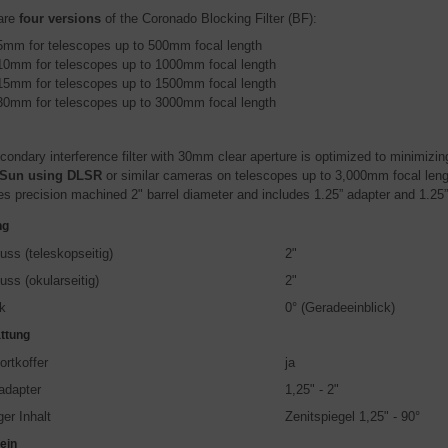
are
four versions
of the Coronado Blocking Filter (BF):
mm for telescopes up to 500mm focal length
10mm for telescopes up to 1000mm focal length
15mm for telescopes up to 1500mm focal length
30mm for telescopes up to 3000mm focal length
condary interference filter with 30mm clear aperture is optimized to minimizin
e Sun using DLSR
or similar cameras on telescopes up to 3,000mm focal leng
es precision machined 2" barrel diameter and includes 1.25” adapter and 1.25” 
ng
uss (teleskopseitig)
2"
uss (okularseitig)
2"
ck
0° (Geradeeinblick)
ttung
ortkoffer
ja
adapter
1,25" - 2"
er Inhalt
Zenitspiegel 1,25" - 90°
ein