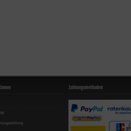
tionen
Zahlungsmethoden
map
nunganleitung