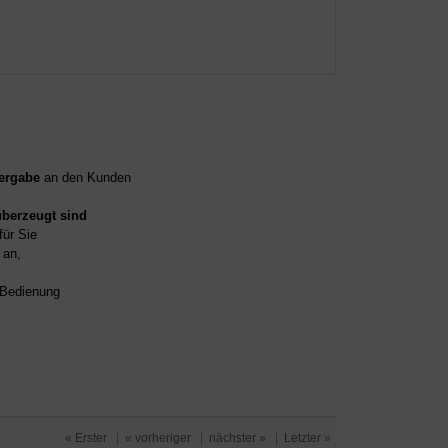
ergabe
an den Kunden
überzeugt sind
für Sie
an,
d Bedienung
« Erster
|
« vorheriger
|
nächster »
|
Letzter »