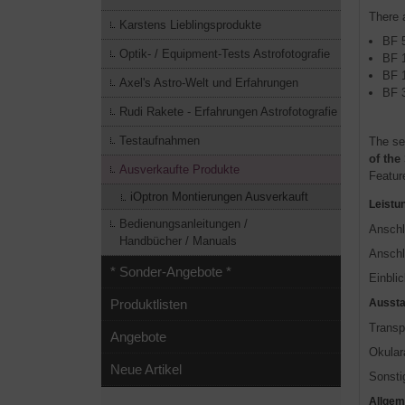
There 
Karstens Lieblingsprodukte
BF 5
Optik- / Equipment-Tests Astrofotografie
BF 
BF 
Axel's Astro-Welt und Erfahrungen
BF 
Rudi Rakete - Erfahrungen Astrofotografie
Testaufnahmen
The se
of th
Ausverkaufte Produkte
Featur
iOptron Montierungen Ausverkauft
Leistu
Bedienungsanleitungen /
Anschl
Handbücher / Manuals
Anschl
* Sonder-Angebote *
Einbli
Aussta
Produktlisten
Transp
Angebote
Okular
Neue Artikel
Sonstig
Allgem