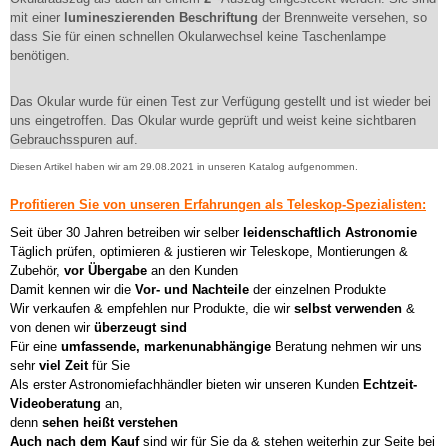
mit einer
lumineszierenden Beschriftung
der Brennweite versehen, so
dass Sie für einen schnellen Okularwechsel keine Taschenlampe
benötigen.
Das Okular wurde für einen Test zur Verfügung gestellt und ist wieder bei
uns eingetroffen. Das Okular wurde geprüft und weist keine sichtbaren
Gebrauchsspuren auf.
Diesen Artikel haben wir am 29.08.2021 in unseren Katalog aufgenommen.
Profitieren Sie von unseren Erfahrungen als Teleskop-Spezialisten:
Seit über 30 Jahren betreiben wir selber
leidenschaftlich Astronomie
Täglich prüfen, optimieren & justieren wir Teleskope, Montierungen &
Zubehör,
vor Übergabe
an den Kunden
Damit kennen wir die
Vor- und Nachteile
der einzelnen Produkte
Wir verkaufen & empfehlen nur Produkte, die wir
selbst verwenden
&
von denen wir
überzeugt sind
Für eine
umfassende, markenunabhängige
Beratung nehmen wir uns
sehr
viel Zeit
für Sie
Als erster Astronomiefachhändler bieten wir unseren Kunden
Echtzeit-
Videoberatung
an,
denn
sehen heißt verstehen
Auch nach dem Kauf
sind wir für Sie da & stehen weiterhin zur Seite bei