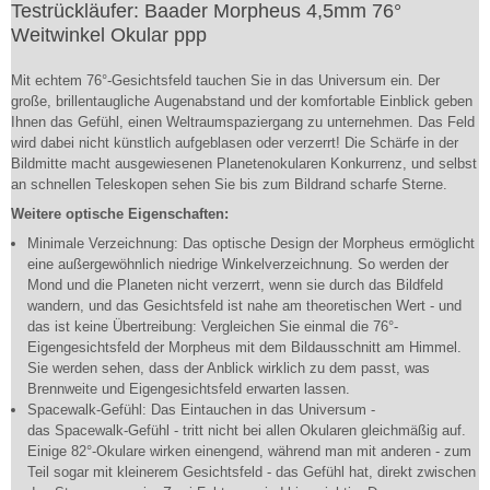
Testrückläufer: Baader Morpheus 4,5mm 76°
Weitwinkel Okular ppp
Mit echtem 76°-Gesichtsfeld tauchen Sie in das Universum ein. Der
große, brillentaugliche Augenabstand und der komfortable Einblick geben
Ihnen das Gefühl, einen Weltraumspaziergang zu unternehmen. Das Feld
wird dabei nicht künstlich aufgeblasen oder verzerrt! Die Schärfe in der
Bildmitte macht ausgewiesenen Planetenokularen Konkurrenz, und selbst
an schnellen Teleskopen sehen Sie bis zum Bildrand scharfe Sterne.
Weitere optische Eigenschaften:
Minimale Verzeichnung: Das optische Design der Morpheus ermöglicht
eine außergewöhnlich niedrige Winkelverzeichnung. So werden der
Mond und die Planeten nicht verzerrt, wenn sie durch das Bildfeld
wandern, und das Gesichtsfeld ist nahe am theoretischen Wert - und
das ist keine Übertreibung: Vergleichen Sie einmal die 76°-
Eigengesichtsfeld der Morpheus mit dem Bildausschnitt am Himmel.
Sie werden sehen, dass der Anblick wirklich zu dem passt, was
Brennweite und Eigengesichtsfeld erwarten lassen.
Spacewalk-Gefühl: Das Eintauchen in das Universum -
das Spacewalk-Gefühl - tritt nicht bei allen Okularen gleichmäßig auf.
Einige 82°-Okulare wirken einengend, während man mit anderen - zum
Teil sogar mit kleinerem Gesichtsfeld - das Gefühl hat, direkt zwischen