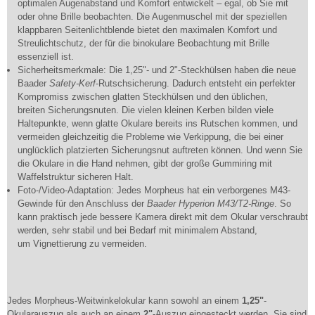
optimalen Augenabstand und Komfort entwickelt – egal, ob Sie mit
oder ohne Brille beobachten. Die Augenmuschel mit der speziellen
klappbaren Seitenlichtblende bietet den maximalen Komfort und
Streulichtschutz, der für die binokulare Beobachtung mit Brille
essenziell ist.
Sicherheitsmerkmale: Die 1,25"- und 2"-Steckhülsen haben die neue
Baader
Safety-Kerf
-Rutschsicherung. Dadurch entsteht ein perfekter
Kompromiss zwischen glatten Steckhülsen und den üblichen,
breiten Sicherungsnuten. Die vielen kleinen Kerben bilden viele
Haltepunkte, wenn glatte Okulare bereits ins Rutschen kommen, und
vermeiden gleichzeitig die Probleme wie Verkippung, die bei einer
unglücklich platzierten Sicherungsnut auftreten können. Und wenn Sie
die Okulare in die Hand nehmen, gibt der große Gummiring mit
Waffelstruktur sicheren Halt.
Foto-/Video-Adaptation: Jedes Morpheus hat ein verborgenes M43-
Gewinde für den Anschluss der
Baader Hyperion M43/T2-Ringe
. So
kann praktisch jede bessere Kamera direkt mit dem Okular verschraubt
werden, sehr stabil und bei Bedarf mit minimalem Abstand,
um Vignettierung zu vermeiden.
Jedes Morpheus-Weitwinkelokular kann sowohl an einem
1,25"
-
Okularauszug als auch an einem
2"
-Auszug eingesteckt werden. Sie sind