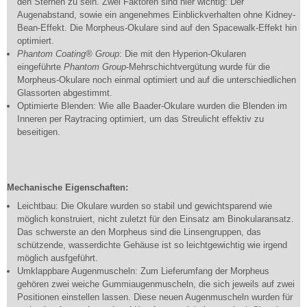
den Sternen zu sein. Zwei Faktoren sind hier wichtig: Der
Augenabstand, sowie ein angenehmes Einblickverhalten ohne Kidney-
Bean-Effekt. Die Morpheus-Okulare sind auf den Spacewalk-Effekt hin
optimiert.
Phantom Coating® Group
: Die mit den Hyperion-Okularen
eingeführte
Phantom Group
-Mehrschichtvergütung wurde für die
Morpheus-Okulare noch einmal optimiert und auf die unterschiedlichen
Glassorten abgestimmt.
Optimierte Blenden: Wie alle Baader-Okulare wurden die Blenden im
Inneren per Raytracing optimiert, um das Streulicht effektiv zu
beseitigen.
Mechanische Eigenschaften:
Leichtbau: Die Okulare wurden so stabil und gewichtsparend wie
möglich konstruiert, nicht zuletzt für den Einsatz am Binokularansatz.
Das schwerste an den Morpheus sind die Linsengruppen, das
schützende, wasserdichte Gehäuse ist so leichtgewichtig wie irgend
möglich ausfgeführt.
Umklappbare Augenmuscheln: Zum Lieferumfang der Morpheus
gehören zwei weiche Gummiaugenmuscheln, die sich jeweils auf zwei
Positionen einstellen lassen. Diese neuen Augenmuscheln wurden für