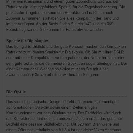
Mit einem Amiciprisma und einem guten Zoomokular wird aus dem
Refraktor ein leistungsfähiges Spektiv für die Tagesbeobachtung. Die
praktische Tragetasche kann den Refraktor und natürlich auch
Zubehör aufnehmen, so haben Sie alles kompakt in der Hand und
immer verfügbar. An der Basis finden Sie ein 1/4"- und ein 3/8"-
Fotostativgewinde. Sie können Ihr Fotostativ verwenden.
Spektiv für Digiskopie:
Das korrigierte Bildfeld und der gute Kontrast machen den kompakten
Refraktor zum idealen Spektiv für Digiskopie. Ob Sie mit Ihrer DSLR
oder mit einer Kompaktkamera fotografieren, der Refraktor bietet eine
sehr gute Schärfe, die den meisten Spektiven sogar überlegen ist. Bei
einer Kamera ohne Wechselobjektive müssen Sie mit einer
Zwischenoptik (Okular) arbeiten, wir beraten Sie gerne.
Die Optik:
Das vierlinsige optische Design besteht aus einem 2-elementigen
achromatischen Objektiv sowie einem 2-elementigen
Korrekturelement vor dem Okularauszug. Der Farbfehler wird durch
das Korrekturelement deutlich reduziert. Zudem erhält das gesamte
Bildfeld eine bessere Bildfeldebnung. Mit 520 mm Brennweite und
einem Öffnungsverhältnis von f/1:8,4 ist der kleine Vixen Achromat