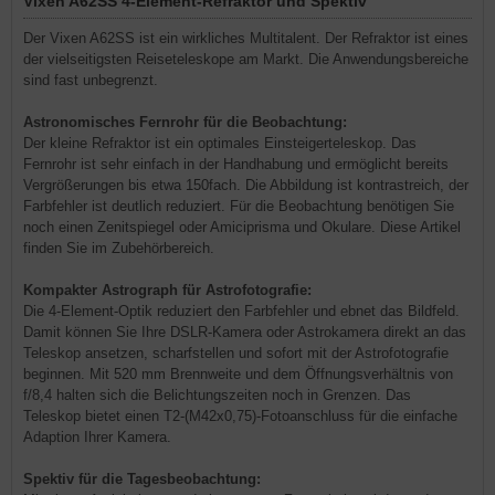
Vixen A62SS 4-Element-Refraktor und Spektiv
Der Vixen A62SS ist ein wirkliches Multitalent. Der Refraktor ist eines
der vielseitigsten Reiseteleskope am Markt. Die Anwendungsbereiche
sind fast unbegrenzt.
Astronomisches Fernrohr für die Beobachtung:
Der kleine Refraktor ist ein optimales Einsteigerteleskop. Das
Fernrohr ist sehr einfach in der Handhabung und ermöglicht bereits
Vergrößerungen bis etwa 150fach. Die Abbildung ist kontrastreich, der
Farbfehler ist deutlich reduziert. Für die Beobachtung benötigen Sie
noch einen Zenitspiegel oder Amiciprisma und Okulare. Diese Artikel
finden Sie im Zubehörbereich.
Kompakter Astrograph für Astrofotografie:
Die 4-Element-Optik reduziert den Farbfehler und ebnet das Bildfeld.
Damit können Sie Ihre DSLR-Kamera oder Astrokamera direkt an das
Teleskop ansetzen, scharfstellen und sofort mit der Astrofotografie
beginnen. Mit 520 mm Brennweite und dem Öffnungsverhältnis von
f/8,4 halten sich die Belichtungszeiten noch in Grenzen. Das
Teleskop bietet einen T2-(M42x0,75)-Fotoanschluss für die einfache
Adaption Ihrer Kamera.
Spektiv für die Tagesbeobachtung: