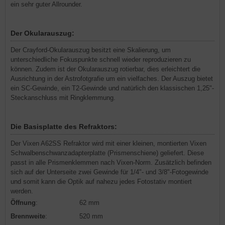
ein sehr guter Allrounder.
Der Okularauszug:
Der Crayford-Okularauszug besitzt eine Skalierung, um
unterschiedliche Fokuspunkte schnell wieder reproduzieren zu
können. Zudem ist der Okularauszug rotierbar, dies erleichtert die
Ausrichtung in der Astrofotgrafie um ein vielfaches. Der Auszug bietet
ein SC-Gewinde, ein T2-Gewinde und natürlich den klassischen 1,25"-
Steckanschluss mit Ringklemmung.
Die Basisplatte des Refraktors:
Der Vixen A62SS Refraktor wird mit einer kleinen, montierten Vixen
Schwalbenschwanzadapterplatte (Prismenschiene) geliefert. Diese
passt in alle Prismenklemmen nach Vixen-Norm. Zusätzlich befinden
sich auf der Unterseite zwei Gewinde für 1/4"- und 3/8"-Fotogewinde
und somit kann die Optik auf nahezu jedes Fotostativ montiert
werden.
Öffnung
:
62 mm
Brennweite
:
520 mm