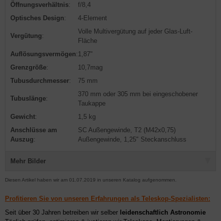
Öffnungsverhältnis
:
f/8,4
Optisches Design
:
4-Element
Volle Multivergütung auf jeder Glas-Luft-
Vergütung
:
Fläche
Auflösungsvermögen
:
1,87"
Grenzgröße
:
10,7mag
Tubusdurchmesser
:
75 mm
370 mm oder 305 mm bei eingeschobener
Tubuslänge
:
Taukappe
Gewicht
:
1,5 kg
Anschlüsse am
SC Außengewinde, T2 (M42x0,75)
Auszug
:
Außengewinde, 1,25" Steckanschluss
Mehr Bilder
Diesen Artikel haben wir am 01.07.2019 in unseren Katalog aufgenommen.
Profitieren Sie von unseren Erfahrungen als Teleskop-Spezialisten:
Seit über 30 Jahren betreiben wir selber
leidenschaftlich Astronomie