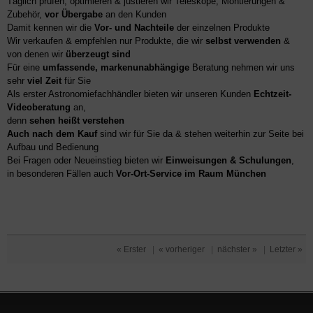
Täglich prüfen, optimieren & justieren wir Teleskope, Montierungen &
Zubehör,
vor Übergabe
an den Kunden
Damit kennen wir die
Vor- und Nachteile
der einzelnen Produkte
Wir verkaufen & empfehlen nur Produkte, die wir
selbst verwenden
&
von denen wir
überzeugt sind
Für eine
umfassende, markenunabhängige
Beratung nehmen wir uns
sehr
viel Zeit
für Sie
Als erster Astronomiefachhändler bieten wir unseren Kunden
Echtzeit-
Videoberatung
an,
denn
sehen heißt verstehen
Auch nach dem Kauf
sind wir für Sie da & stehen weiterhin zur Seite bei
Aufbau und Bedienung
Bei Fragen oder Neueinstieg bieten wir
Einweisungen & Schulungen
,
in besonderen Fällen auch
Vor-Ort-Service im Raum München
« Erster
|
« vorheriger
|
nächster »
|
Letzter »