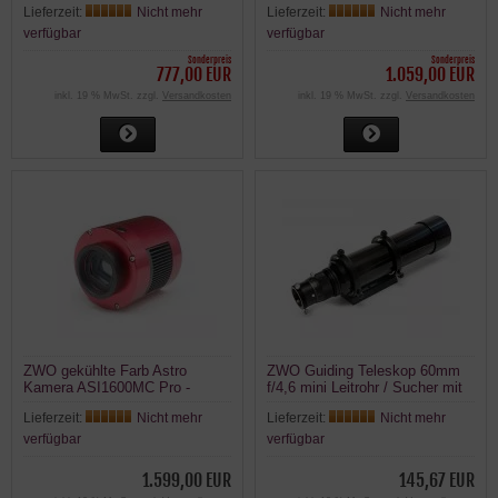
Lieferzeit:
Nicht mehr
Lieferzeit:
Nicht mehr
verfügbar
verfügbar
Sonderpreis
Sonderpreis
777,00 EUR
1.059,00 EUR
inkl. 19 % MwSt. zzgl.
Versandkosten
inkl. 19 % MwSt. zzgl.
Versandkosten
ZWO gekühlte Farb Astro
ZWO Guiding Teleskop 60mm
Kamera ASI1600MC Pro -
f/4,6 mini Leitrohr / Sucher mit
Sensor D=21,9 mm ppp
Vixen GP Schiene
Lieferzeit:
Nicht mehr
Lieferzeit:
Nicht mehr
verfügbar
verfügbar
1.599,00 EUR
145,67 EUR