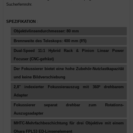
Sucherfernrohr.
SPEZIFIKATION
:
Objektivlinsendurchmesser: 80 mm
Brennweite des Teleskops: 400 mm (f/5)
Dual-Speed ​​11:1 Hybrid Rack & Pinion Linear Power
Focuser (CNC-gefräst)
Der Fokussierer bietet eine hohe Zubehör-Nutzlastkapazität
und keine Bildverschiebung
2,8" indexierter Fokussierauszug mit 360º drehbarem
Adapter
Fokussierer separat drehbar zum Rotations-
Auszugsadapter
MHTC-Mehrfachbeschichtung für drei Objektive mit einem
Ohara FPL53 ED-Linsenelement