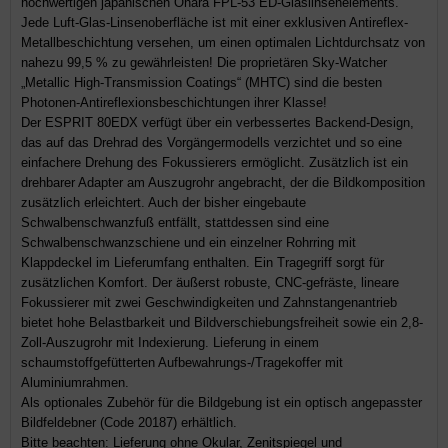
hochwertigen japanischen Ohara FPL-53 ED-Glaslinsenelements.
Jede Luft-Glas-Linsenoberfläche ist mit einer exklusiven Antireflex-
Metallbeschichtung versehen, um einen optimalen Lichtdurchsatz von
nahezu 99,5 % zu gewährleisten! Die proprietären Sky-Watcher
„Metallic High-Transmission Coatings“ (MHTC) sind die besten
Photonen-Antireflexionsbeschichtungen ihrer Klasse!
Der ESPRIT 80EDX verfügt über ein verbessertes Backend-Design,
das auf das Drehrad des Vorgängermodells verzichtet und so eine
einfachere Drehung des Fokussierers ermöglicht. Zusätzlich ist ein
drehbarer Adapter am Auszugrohr angebracht, der die Bildkomposition
zusätzlich erleichtert. Auch der bisher eingebaute
Schwalbenschwanzfuß entfällt, stattdessen sind eine
Schwalbenschwanzschiene und ein einzelner Rohrring mit
Klappdeckel im Lieferumfang enthalten. Ein Tragegriff sorgt für
zusätzlichen Komfort. Der äußerst robuste, CNC-gefräste, lineare
Fokussierer mit zwei Geschwindigkeiten und Zahnstangenantrieb
bietet hohe Belastbarkeit und Bildverschiebungsfreiheit sowie ein 2,8-
Zoll-Auszugrohr mit Indexierung. Lieferung in einem
schaumstoffgefütterten Aufbewahrungs-/Tragekoffer mit
Aluminiumrahmen.
Als optionales Zubehör für die Bildgebung ist ein optisch angepasster
Bildfeldebner (Code 20187) erhältlich.
Bitte beachten: Lieferung ohne Okular, Zenitspiegel und