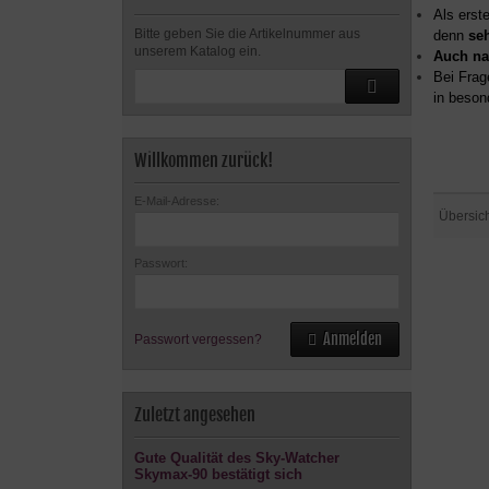
Als erst
Bitte geben Sie die Artikelnummer aus
denn
se
unserem Katalog ein.
Auch na
Bei Frag
in beson
Willkommen zurück!
E-Mail-Adresse:
Übersic
Passwort:
Anmelden
Passwort vergessen?
Zuletzt angesehen
Gute Qualität des Sky-Watcher
Skymax-90 bestätigt sich