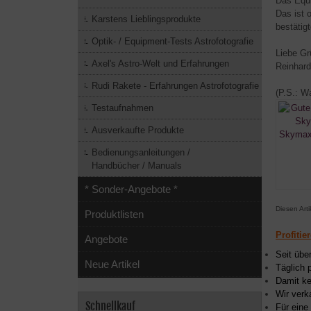
Das Equi
Das ist 
Karstens Lieblingsprodukte
bestätig
Optik- / Equipment-Tests Astrofotografie
Liebe G
Axel's Astro-Welt und Erfahrungen
Reinhard
Rudi Rakete - Erfahrungen Astrofotografie
(P.S.: W
Testaufnahmen
Ausverkaufte Produkte
Bedienungsanleitungen /
Handbücher / Manuals
* Sonder-Angebote *
Diesen Art
Produktlisten
Profitie
Angebote
Seit übe
Neue Artikel
Täglich 
Damit ke
Wir verk
Schnellkauf
Für eine