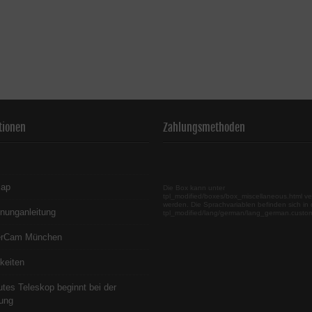
tionen
Zahlungsmethoden
map
Die Box kann unter
tpl_modified/boxes/box_miscellaneous.html ve
werden. Die Sprachvariablen befinden sich in 
nunganleitung
tpl_modified/lang/german/lang_german.custo
erCam München
keiten
utes Teleskop beginnt bei der
ung