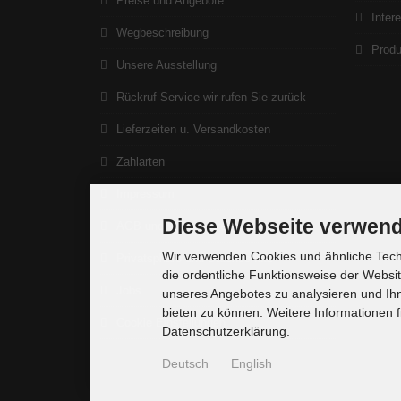
Preise und Angebote
Inter
Wegbeschreibung
Produ
Unsere Ausstellung
Rückruf-Service wir rufen Sie zurück
Lieferzeiten u. Versandkosten
Zahlarten
Impressum
Diese Webseite verwend
AGB und Widerrufsrecht
Wir verwenden Cookies und ähnliche Techn
Privatsphäre und Datenschutz
die ordentliche Funktionsweise der Websi
Jobs
unseres Angebotes zu analysieren und Ihn
bieten zu können. Weitere Informationen f
Cookie Einstellungen
Datenschutzerklärung.
Deutsch
English