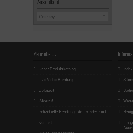
Versandland
Germany
Mehr über...
Informa
Unser Produktkatalog
Index
Live-Video-Beratung
Site
Lieferzeit
Bedie
Widerruf
Wett
Individuelle Beratung, statt blinder Kauf!
Neuig
Kontakt
Ein g
Berat