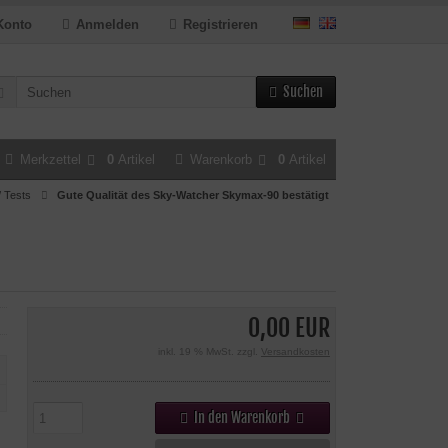
Konto
Anmelden
Registrieren
Suchen
Merkzettel
0
Artikel
Warenkorb
0
Artikel
/ Tests
Gute Qualität des Sky-Watcher Skymax-90 bestätigt
0,00 EUR
inkl. 19 % MwSt. zzgl.
Versandkosten
In den Warenkorb