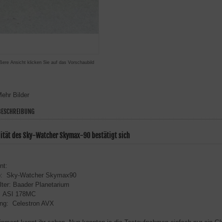
ßere Ansicht klicken Sie auf das Vorschaubild
ehr Bilder
ESCHREIBUNG
lität des Sky-Watcher Skymax-90 bestätigt sich
nt:
p: Sky-Watcher Skymax90
lter: Baader Planetarium
 ASI 178MC
ung: Celestron AVX