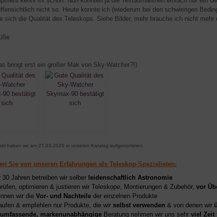
pment kennt ihr schon. Nun konnten ja die Testaufnahmen einfach nur ein Glü
offensichtlich nicht so. Heute konnte ich (wiederum bei den schwierigen Bedi
te sich die Qualität des Teleskops. Siehe Bilder, mehr brauche ich nicht mehr
rüße
as bringt erst ein großer Mak von Sky-Watcher?!)
ikel haben wir am 27.03.2026 in unseren Katalog aufgenommen.
ren Sie von unseren Erfahrungen als Teleskop-Spezialisten:
r 30 Jahren betreiben wir selber
leidenschaftlich Astronomie
prüfen, optimieren & justieren wir Teleskope, Montierungen & Zubehör,
vor Üb
nnen wir die
Vor- und Nachteile
der einzelnen Produkte
aufen & empfehlen nur Produkte, die wir
selbst verwenden
& von denen wir
umfassende, markenunabhängige
Beratung nehmen wir uns sehr
viel Zeit