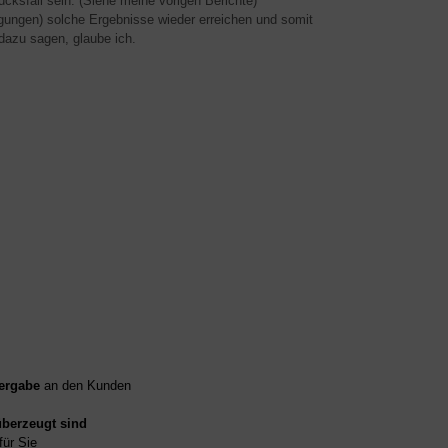
cksfall sein. (Siehe meine vorigen Berichte)
ngungen) solche Ergebnisse wieder erreichen und somit
 dazu sagen, glaube ich.
ergabe
an den Kunden
überzeugt sind
für Sie