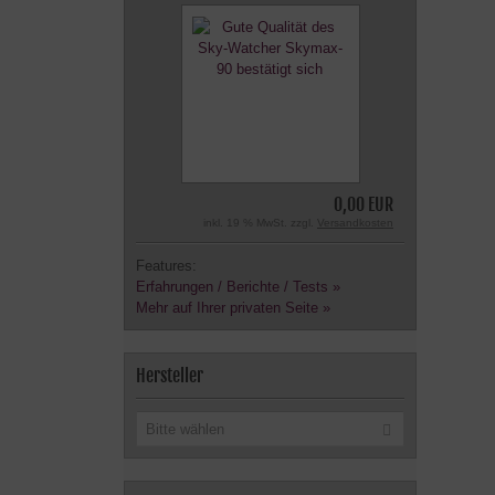
0,00 EUR
inkl. 19 % MwSt. zzgl.
Versandkosten
Features:
Erfahrungen / Berichte / Tests »
Mehr auf Ihrer privaten Seite »
Hersteller
Bitte wählen