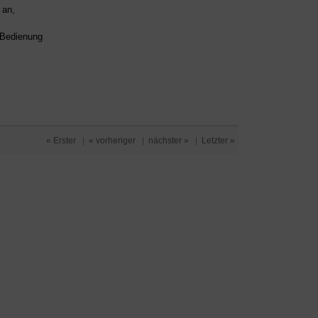
an,
d Bedienung
« Erster
|
« vorheriger
|
nächster »
|
Letzter »