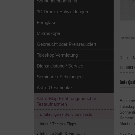
Sonnenbeobachtung
3D Druck / Entwicklungen
Ferngläser
Mikroskope
Für eine grö
Gebraucht oder Preisreduziert
Teleskop Vermietung
Details
M
Dienstleistung / Service
PRODUKTB
Seminare / Schulungen
Gute Qua
Astro-Geschenke
Astro-Blog Erfahrungsberichte
Equipme
Testaufnahmen
Telesko
Sonnenfi
Erfahrungen / Berichte / Tests
Kamera:
Montier
Infos / Tricks / Tipps
Infos zu Soft- & Firmware