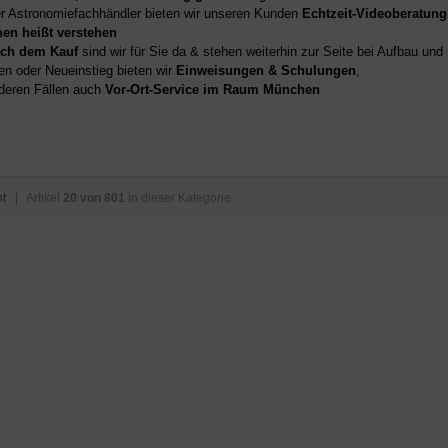
er Astronomiefachhändler bieten wir unseren Kunden
Echtzeit-Videoberatung
hen heißt verstehen
ch dem Kauf
sind wir für Sie da & stehen weiterhin zur Seite bei Aufbau un
en oder Neueinstieg bieten wir
Einweisungen & Schulungen
,
deren Fällen auch
Vor-Ort-Service im Raum München
ht
| Artikel
20 von 801
in dieser Kategorie