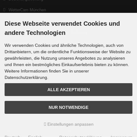
WetterCam München
Neuigkeiten
Diese Webseite verwendet Cookies und
andere Technologien
Ein gutes Teleskop beginnt bei der Beratung
Interessante Links
Wir verwenden Cookies und ähnliche Technologien, auch von
Drittanbietern, um die ordentliche Funktionsweise der Website zu
Produktlisten
gewährleisten, die Nutzung unseres Angebotes zu analysieren
und Ihnen ein bestmögliches Einkaufserlebnis bieten zu können.
Weitere Informationen finden Sie in unserer
Datenschutzerklärung.
Zahlungsmethoden
ALLE AKZEPTIEREN
Die Box kann unter tpl_modified/boxes/box_miscellaneous.html verändert werden. Die
NUR NOTWENDIGE
Sprachvariablen befinden sich in der Datei tpl_modified/lang/german/lang_german.custom.
Einstellungen anpassen
Teleskop-Spezialisten © 2026 | Template © 2009-2026 by
mod
ified eCommerce Shopsoftware