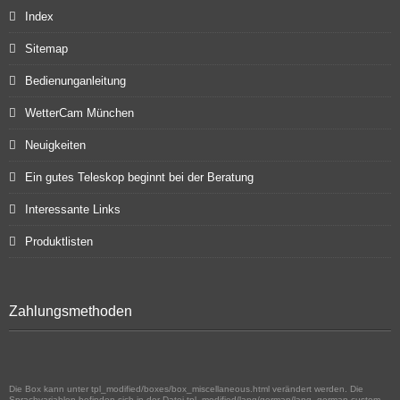
Index
Sitemap
Bedienunganleitung
WetterCam München
Neuigkeiten
Ein gutes Teleskop beginnt bei der Beratung
Interessante Links
Produktlisten
Zahlungsmethoden
Die Box kann unter tpl_modified/boxes/box_miscellaneous.html verändert werden. Die
Sprachvariablen befinden sich in der Datei tpl_modified/lang/german/lang_german.custom.