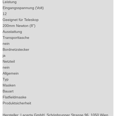
Leistung
Eingangsspannung (Volt)
12
Geeignet für Teleskop
200mm Newton (8")
Ausstattung
Transporttasche
nein
Bordnetzstecker
ja
Netzteil
nein
Allgemein
Typ
Masken
Bauart
Flatfieldmaske
Produktsicherheit
Hersteller: Lacerta GmbH, Schönbrunner Strasse 96, 1050 Wien,