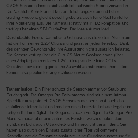
CMOS-Sensoren lassen sich auch lichtschwache Sterne verwenden.
Die Nachführ-Korrektur mit kurzen Belichtungszeiten und hoher
Guiding-Frequenz gleicht sowohl grobe als auch feine Nachführfehler
ihrer Montierung aus. Die Kamera ist nativ mit PHD2 kompatibel und
verfügt über einen ST4 Guide-Port: Der ideale Autoguider!
Durchdachte Form:
Das robuste Gehäuse aus eloxiertem Aluminium
hat die Form eines 1,25“ Okulars und passt an jedes Teleskop. Dank
des geringen Gewichts wird ihre Ausrüstung nicht zusätzlich belastet.
Die Kamera verfügt über ein C- & CS-Mount Gewinde sowie (über
einen Adapter) ein reguläres 1,25“ Filtergewinde. Kleine CCTV-
Objektive sowie eine gigantische Auswahl an astronomischen Filtern
können also problemlos angeschlossen werden.
Transmission:
Ein Filter schützt die Sensorkammer vor Staub und
Feuchtigkeit. Die Omegon Pro Farbkameras sind mit einem Infrarot-
Sperrfilter ausgestattet. CMOS Sensoren messen sonst auch das
einfallende Infrarotlicht und machen einen korrekte Farbwiedergabe im
fertigen Bild unmöglich. Im Gegensatz dazu verfügen die Omegon Pro
Mono-Kameras über eine anti-reflex Fenster, welches neben dem
sichtbaren Licht auch Ultraviolett- und Infrarotlicht transmittiert. Sie
haben also durch den Einsatz zusätzlicher Filter vollkommene
Kontrolle über die Transmissionskurve - eine Grundvoraussetzung für