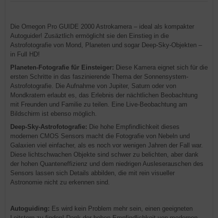
Die Omegon Pro GUIDE 2000 Astrokamera – ideal als kompakter
Autoguider! Zusäztlich ermöglicht sie den Einstieg in die
Astrofotografie von Mond, Planeten und sogar Deep-Sky-Objekten –
in Full HD!
Planeten-Fotografie für Einsteiger:
Diese Kamera eignet sich für die
ersten Schritte in das faszinierende Thema der Sonnensystem-
Astrofotografie. Die Aufnahme von Jupiter, Saturn oder von
Mondkratern erlaubt es, das Erlebnis der nächtlichen Beobachtung
mit Freunden und Familie zu teilen. Eine Live-Beobachtung am
Bildschirm ist ebenso möglich.
Deep-Sky-Astrofotografie:
Die hohe Empfindlichkeit dieses
modernen CMOS Sensors macht die Fotografie von Nebeln und
Galaxien viel einfacher, als es noch vor wenigen Jahren der Fall war.
Diese lichtschwachen Objekte sind schwer zu belichten, aber dank
der hohen Quanteneffizienz und dem niedrigen Ausleserauschen des
Sensors lassen sich Details abbilden, die mit rein visueller
Astronomie nicht zu erkennen sind.
Autoguiding:
Es wird kein Problem mehr sein, einen geeigneten
Leitstern zu finden! Dank der hohen Empfindlichkeit von modernen