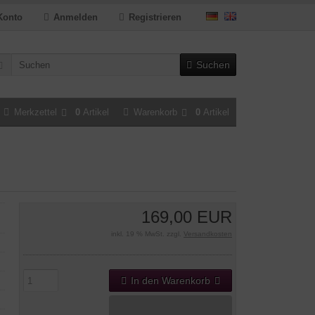
Konto
Anmelden
Registrieren
Suchen
Merkzettel
0
Artikel
Warenkorb
0
Artikel
169,00 EUR
inkl. 19 % MwSt. zzgl.
Versandkosten
In den Warenkorb