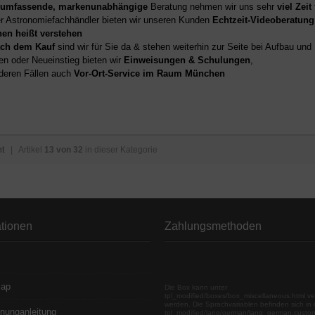
umfassende, markenunabhängige
Beratung nehmen wir uns sehr
viel Zeit
er Astronomiefachhändler bieten wir unseren Kunden
Echtzeit-Videoberatung
hen heißt verstehen
ch dem Kauf
sind wir für Sie da & stehen weiterhin zur Seite bei Aufbau un
en oder Neueinstieg bieten wir
Einweisungen & Schulungen
,
deren Fällen auch
Vor-Ort-Service im Raum München
ht
| Artikel
13 von 32
in dieser Kategorie
ationen
Zahlungsmethoden
map
Die Box kann unter
tpl_modified/boxes/box_miscellaneous.html ve
werden. Die Sprachvariablen befinden sich in 
nunganleitung
tpl_modified/lang/german/lang_german.custo