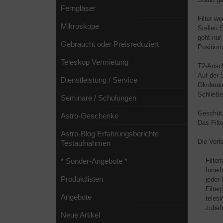
Ferngläser
Filter w
Mikroskope
Stellen 
geht nur
Gebraucht oder Preisreduziert
Position
Teleskop Vermietung
T2-Ansch
Auf der 
Dienstleistung / Service
Okularau
Schließe
Seminare / Schulungen
Geschütz
Astro-Geschenke
Das Filte
Astro-Blog Erfahrungsberichte
Die Vorte
Testaufnahmen
Filterra
* Sonder-Angebote *
Innerhal
Produktlisten
jeder ha
Filterpo
Angebote
telesko
zubehör
Neue Artikel