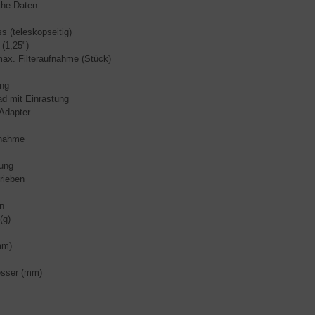
che Daten
s (teleskopseitig)
 (1,25")
ax. Filteraufnahme (Stück)
ung
rad mit Einrastung
Adapter
fnahme
ung
rieben
n
(g)
mm)
sser (mm)