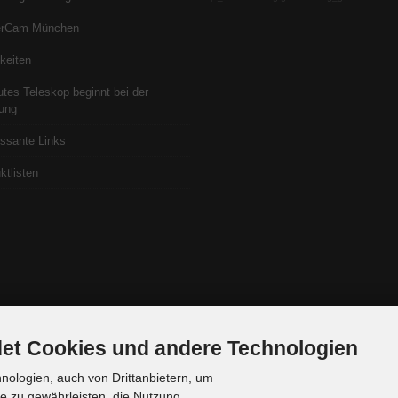
erCam München
keiten
utes Teleskop beginnt bei der
ung
essante Links
ktlisten
et Cookies und andere Technologien
ologien, auch von Drittanbietern, um
te zu gewährleisten, die Nutzung