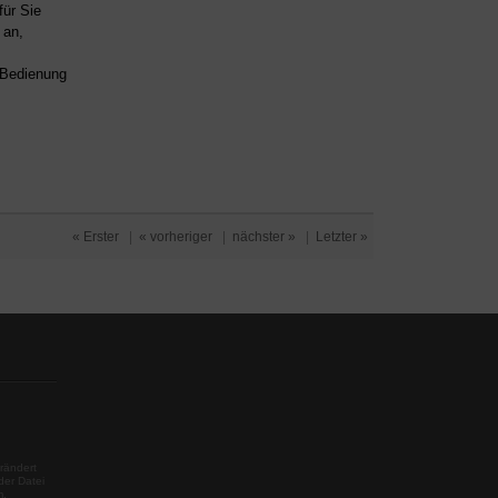
für Sie
an,
d Bedienung
« Erster
|
« vorheriger
|
nächster »
|
Letzter »
rändert
der Datei
m.