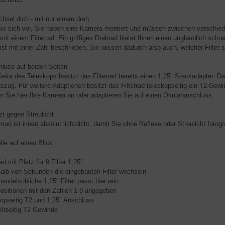
echsel dich - mit nur einem dreh
Sie sich vor, Sie haben eine Kamera montiert und müssen zwischen verschied
 mit einem Filterrad. Ein griffiges Drehrad bietet Ihnen einen unglaublich schn
 ist mit einer Zahl beschrieben. Sie wissen dadurch also auch, welcher Filter 
luss auf beiden Seiten
Seite des Teleskops besitzt das Filterrad bereits einen 1,25" Steckadapter. Da
szug. Für weitere Adaptionen besitzt das Filterrad teleskopseitig ein T2-Gew
n Sie hier Ihre Kamera an oder adaptieren Sie auf einen Okularanschluss.
t gegen Streulicht
rrad ist innen absolut lichtdicht, damit Sie ohne Reflexe oder Streulicht fotog
ile auf einen Blick:
d mit Platz für 9 Filter 1,25"
b von Sekunden die eingebauten Filter wechseln
ndelsübliche 1,25" Filter passt hier rein
sitionen mit den Zahlen 1-9 angegeben
pseitig T2 und 1,25" Anschluss
seitig T2 Gewinde