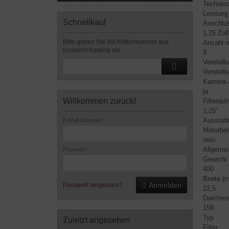
Technis
Leistung
Schnellkauf
Anschlus
1,25 Zoll
Bitte geben Sie die Artikelnummer aus
Anzahl m
unserem Katalog ein.
9
Verstell
Verstell
Kamera-
ja
Willkommen zurück!
Filterau
1,25"
Ausstatt
E-Mail-Adresse:
Motorbet
nein
Allgemei
Passwort:
Gewicht 
400
Breite (
Anmelden
Passwort vergessen?
22,5
Durchme
158
Typ
Zuletzt angesehen
Filter