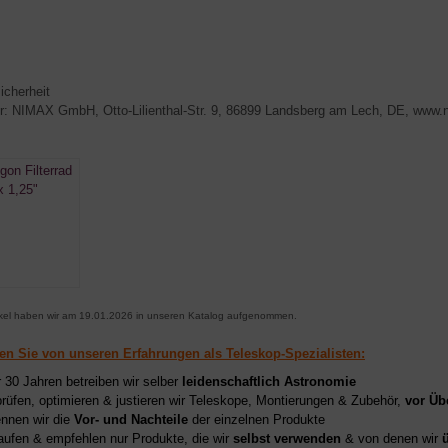
icherheit
er: NIMAX GmbH, Otto-Lilienthal-Str. 9, 86899 Landsberg am Lech, DE, www.
ikel haben wir am 19.01.2026 in unseren Katalog aufgenommen.
ren Sie von unseren Erfahrungen als Teleskop-Spezialisten:
r 30 Jahren betreiben wir selber
leidenschaftlich Astronomie
prüfen, optimieren & justieren wir Teleskope, Montierungen & Zubehör,
vor Üb
nnen wir die
Vor- und Nachteile
der einzelnen Produkte
aufen & empfehlen nur Produkte, die wir
selbst verwenden
& von denen wir