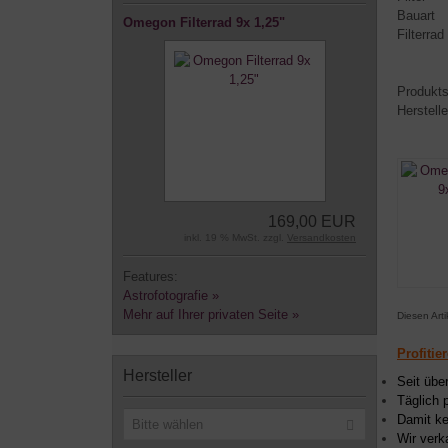
Bauart
Omegon Filterrad 9x 1,25"
Filterrad
Produkts
Herstell
169,00 EUR
inkl. 19 % MwSt. zzgl.
Versandkosten
Features:
Astrofotografie »
Mehr auf Ihrer privaten Seite »
Diesen Art
Profitie
Hersteller
Seit übe
Täglich 
Damit ke
Bitte wählen
Wir verk