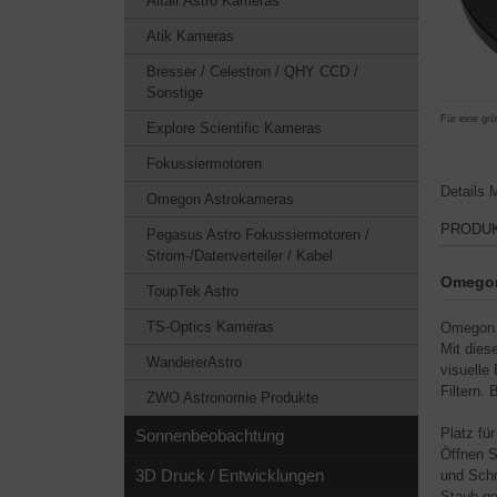
Altair Astro Kameras
Atik Kameras
Bresser / Celestron / QHY CCD /
Sonstige
Für eine grö
Explore Scientific Kameras
Fokussiermotoren
Details
M
Omegon Astrokameras
PRODU
Pegasus Astro Fokussiermotoren /
Strom-/Datenverteiler / Kabel
Omegon 
ToupTek Astro
TS-Optics Kameras
Omegon F
Mit dies
WandererAstro
visuelle
Filtern.
ZWO Astronomie Produkte
Platz für
Sonnenbeobachtung
Öffnen S
3D Druck / Entwicklungen
und Schm
Staub ge