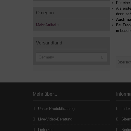
Für eine
Als erst
Omegon
denn
se
Auch na
Mehr Artikel
»
Bei Frag
in beson
Versandland
Germany
Übersic
Mehr über...
Inform
Unser Produktkatalog
Index
Live-Video-Beratung
Site
Lieferzeit
Bedie