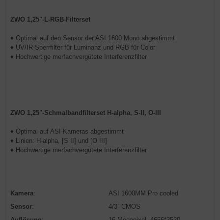
ZWO 1,25"-L-RGB-Filterset
♦ Optimal auf den Sensor der ASI 1600 Mono abgestimmt
♦ UV/IR-Sperrfilter für Luminanz und RGB für Color
♦ Hochwertige merfachvergütete Interferenzfilter
ZWO 1,25"-Schmalbandfilterset H-alpha, S-II, O-III
♦ Optimal auf ASI-Kameras abgestimmt
♦ Linien: H-alpha, [S II] und [O III]
♦ Hochwertige merfachvergütete Interferenzfilter
Kamera
:
ASI 1600MM Pro cooled
Sensor
:
4/3” CMOS
Auflösung
:
16 Megapixel, 4656*3520