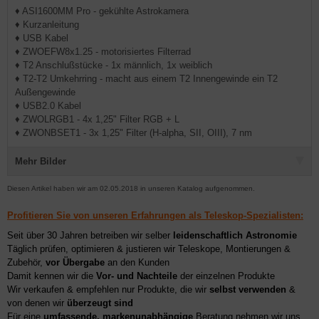
♦ ASI1600MM Pro - gekühlte Astrokamera
♦ Kurzanleitung
♦ USB Kabel
♦ ZWOEFW8x1.25 - motorisiertes Filterrad
♦ T2 Anschlußstücke - 1x männlich, 1x weiblich
♦ T2-T2 Umkehrring - macht aus einem T2 Innengewinde ein T2
Außengewinde
♦ USB2.0 Kabel
♦ ZWOLRGB1 - 4x 1,25" Filter RGB + L
♦ ZWONBSET1 - 3x 1,25" Filter (H-alpha, SII, OIII), 7 nm
Mehr Bilder
Diesen Artikel haben wir am 02.05.2018 in unseren Katalog aufgenommen.
Profitieren Sie von unseren Erfahrungen als Teleskop-Spezialisten:
Seit über 30 Jahren betreiben wir selber
leidenschaftlich Astronomie
Täglich prüfen, optimieren & justieren wir Teleskope, Montierungen &
Zubehör,
vor Übergabe
an den Kunden
Damit kennen wir die
Vor- und Nachteile
der einzelnen Produkte
Wir verkaufen & empfehlen nur Produkte, die wir
selbst verwenden
&
von denen wir
überzeugt sind
Für eine
umfassende, markenunabhängige
Beratung nehmen wir uns