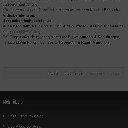
sehr
viel Zeit
für Sie
Als erster Astronomiefachhändler bieten wir unseren Kunden
Echtzeit-
Videoberatung
an,
denn
sehen heißt verstehen
Auch nach dem Kauf
sind wir für Sie da & stehen weiterhin zur Seite bei
Aufbau und Bedienung
Bei Fragen oder Neueinstieg bieten wir
Einweisungen & Schulungen
,
in besonderen Fällen auch
Vor-Ort-Service im Raum München
« Erster
|
« vorheriger
|
nächster »
|
Letzter »
Mehr über...
Unser Produktkatalog
Live-Video-Beratung