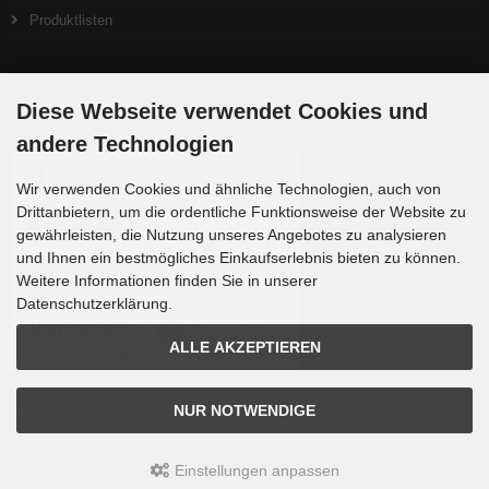
Produktlisten
Zahlungsmethoden
Diese Webseite verwendet Cookies und
andere Technologien
Wir verwenden Cookies und ähnliche Technologien, auch von
Drittanbietern, um die ordentliche Funktionsweise der Website zu
gewährleisten, die Nutzung unseres Angebotes zu analysieren
und Ihnen ein bestmögliches Einkaufserlebnis bieten zu können.
Weitere Informationen finden Sie in unserer
Datenschutzerklärung.
ALLE AKZEPTIEREN
Die Box kann unter tpl_modified/boxes/box_miscellaneous.html verändert werden. Die
NUR NOTWENDIGE
Sprachvariablen befinden sich in der Datei tpl_modified/lang/german/lang_german.custom.
Einstellungen anpassen