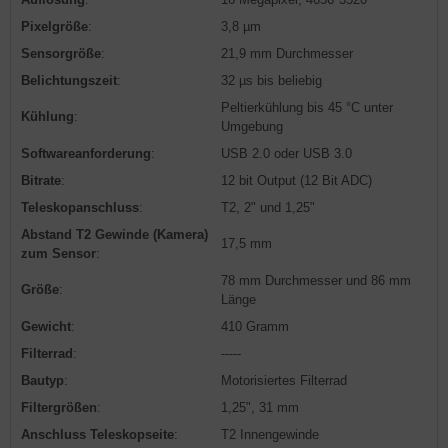
Pixelgröße
:
3,8 µm
Sensorgröße
:
21,9 mm Durchmesser
Belichtungszeit
:
32 µs bis beliebig
Peltierkühlung bis 45 °C unter
Kühlung
:
Umgebung
Softwareanforderung
:
USB 2.0 oder USB 3.0
Bitrate
:
12 bit Output (12 Bit ADC)
Teleskopanschluss
:
T2, 2" und 1,25"
Abstand T2 Gewinde (Kamera)
17,5 mm
zum Sensor
:
78 mm Durchmesser und 86 mm
Größe
:
Länge
Gewicht
:
410 Gramm
Filterrad
:
-----
Bautyp
:
Motorisiertes Filterrad
Filtergrößen
:
1,25", 31 mm
Anschluss Teleskopseite
:
T2 Innengewinde