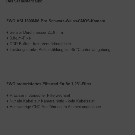
Das Set besteht aus:
ZWO ASI 1600MM Pro Schwarz-Weiss-CMOS-Kamera
♦ Sensor Durchmesser 21,9 mm
♦ 3,8-µm-Pixel
♦ DDR Buffer - kein Verstärkerglühen
♦ Leistungsstarke Peltierkühlung bis 45 °C unter Umgebung
ZWO motorisiertes Filterrad für 8x 1,25"-Filter
♦ Präziser motorischer Filterwechsel
♦ Nur ein Kabel zur Kamera nötig - kein Kabelsalat
♦ Hochwertige CNC-Ausführung im Aluminiumgehäuse