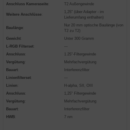
Anschluss Kameraseite
:
T2 Außengewinde
1,25" (über Adapter - im
Weitere Anschlüsse
:
Lieferumfang enthalten)
Nur 20 mm optische Baulänge (von
Baulänge
:
T2 zu T2)
Gewicht
:
Unter 300 Gramm
L-RGB Filterset
:
---
Anschluss
:
1.25"-Filtergewinde
Vergütung
:
Mehrfachvergütung
Bauart
:
Interferenzfilter
Linienfilterset
:
---
Linien
:
H-alpha, SII, OIII
Anschluss
:
1,25" Filtergewinde
Vergütung
:
Mehrfachvergütung
Bauart
:
Interferenzfilter
HWB
:
7 nm