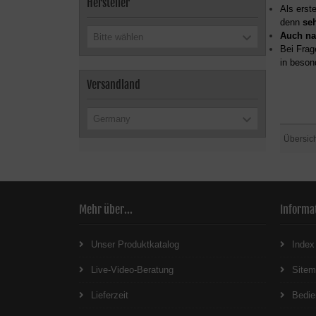
Hersteller
Als erst
denn
se
Auch na
Bitte wählen
Bei Frag
in beson
Versandland
Germany
Übersic
Mehr über...
Informa
Unser Produktkatalog
Index
Live-Video-Beratung
Site
Lieferzeit
Bedie