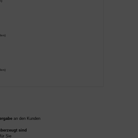
n)
den)
den)
ergabe
an den Kunden
überzeugt sind
für Sie