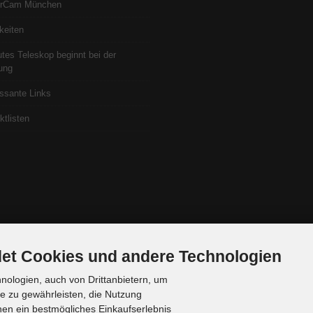
erCam München
keiten
utes Teleskop beginnt bei der
ung
essante Links
ktlisten
et Cookies und andere Technologien
ologien, auch von Drittanbietern, um
te zu gewährleisten, die Nutzung
en ein bestmögliches Einkaufserlebnis