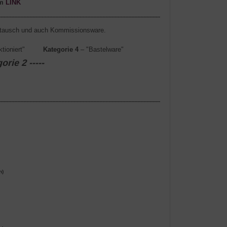
em
LINK
----------------------------------------------------------------------------------------------------------
 Umtausch und auch Kommissionsware.
nktioniert"
Kategorie 4
– "Bastelware"
rie 2 -----
----------------------------------------------------------------------------------------------------------
n)