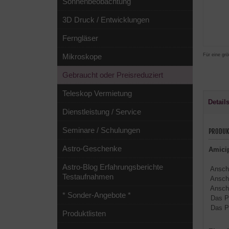
Sonnenbeobachtung
3D Druck / Entwicklungen
Ferngläser
Für eine grö
Mikroskope
Gebraucht oder Preisreduziert
Teleskop Vermietung
Detail
Dienstleistung / Service
Seminare / Schulungen
PRODUK
Astro-Geschenke
Amicip
Astro-Blog Erfahrungsberichte
Anschl
Testaufnahmen
Anschl
Anschl
* Sonder-Angebote *
Das Pr
Das Pr
Produktlisten