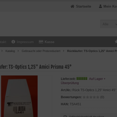
Startseite
Mein Ko
Alle
takt
Impressum
Kasse
Katalog
Gebraucht oder Preisreduziert
Rückläufer: TS-Optics 1,25" Amici P
ufer: TS-Optics 1,25" Amici Prisma 45°
Lieferzeit:
Auf Lager +
Überprüfung
Art.Nr.:
Rück TS-Optics 1,25" Amici 45°
Bewertungen:
(0)
HAN:
TSA451