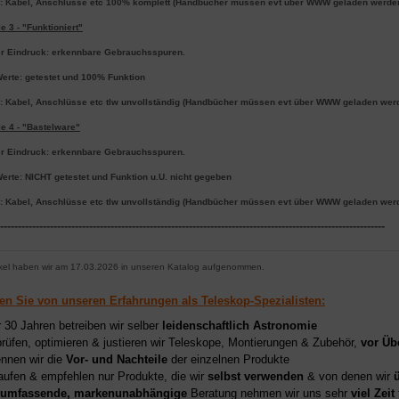
: Kabel, Anschlüsse etc 100% komplett (Handbücher müssen evt über WWW geladen werde
e 3 - "Funktioniert"
r Eindruck: erkennbare Gebrauchsspuren.
Werte: getestet und 100% Funktion
: Kabel, Anschlüsse etc tlw unvollständig (Handbücher müssen evt über WWW geladen wer
e 4 - "Bastelware"
r Eindruck: erkennbare Gebrauchsspuren.
erte: NICHT getestet und Funktion u.U. nicht gegeben
: Kabel, Anschlüsse etc tlw unvollständig (Handbücher müssen evt über WWW geladen wer
------------------------------------------------------------------------------------------------------------
ikel haben wir am 17.03.2026 in unseren Katalog aufgenommen.
ren Sie von unseren Erfahrungen als Teleskop-Spezialisten:
r 30 Jahren betreiben wir selber
leidenschaftlich Astronomie
prüfen, optimieren & justieren wir Teleskope, Montierungen & Zubehör,
vor Üb
nnen wir die
Vor- und Nachteile
der einzelnen Produkte
aufen & empfehlen nur Produkte, die wir
selbst verwenden
& von denen wir
umfassende, markenunabhängige
Beratung nehmen wir uns sehr
viel Zeit