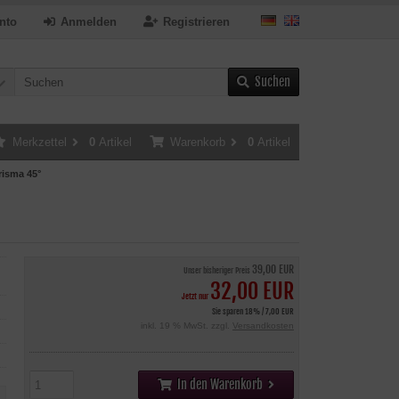
nto
Anmelden
Registrieren
Suchen
Merkzettel
0
Artikel
Warenkorb
0
Artikel
risma 45°
39,00 EUR
Unser bisheriger Preis
32,00 EUR
Jetzt nur
Sie sparen 18% / 7,00 EUR
inkl. 19 % MwSt. zzgl.
Versandkosten
In den Warenkorb