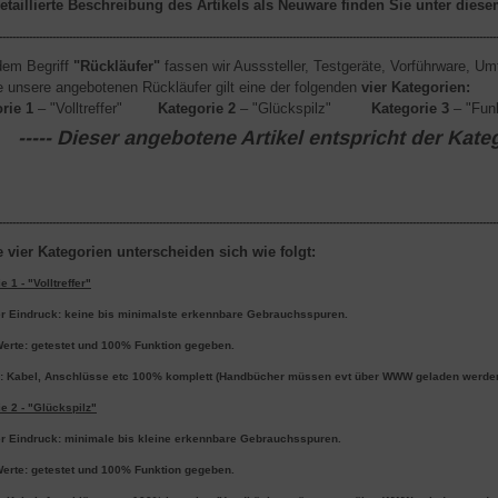
etaillierte Beschreibung des Artikels als Neuware finden Sie unter dies
-----------------------------------------------------------------------------------------------------------------------------------------------------
dem Begriff
"Rückläufer"
fassen wir Ausssteller, Testgeräte, Vorführware,
le unsere angebotenen Rückläufer gilt eine der folgenden
vier Kategorien
:
rie 1
– "Volltreffer"
Kategorie 2
– "Glückspilz"
Kategorie 3
– "Fu
----- Dieser angebotene Artikel entspricht der Katego
-----------------------------------------------------------------------------------------------------------------------------------------------------
 vier Kategorien unterscheiden sich wie folgt:
e 1 - "Volltreffer"
r Eindruck: keine bis minimalste erkennbare Gebrauchsspuren.
Werte: getestet und 100% Funktion gegeben.
: Kabel, Anschlüsse etc 100% komplett (Handbücher müssen evt über WWW geladen werde
e 2 - "Glückspilz"
r Eindruck: minimale bis kleine erkennbare Gebrauchsspuren.
Werte: getestet und 100% Funktion gegeben.