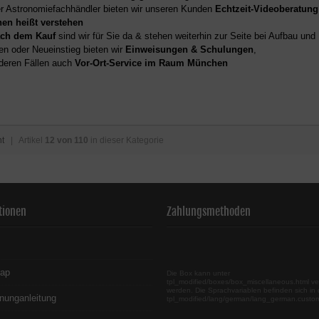
er Astronomiefachhändler bieten wir unseren Kunden
Echtzeit-Videoberatung
hen heißt verstehen
ch dem Kauf
sind wir für Sie da & stehen weiterhin zur Seite bei Aufbau un
en oder Neueinstieg bieten wir
Einweisungen & Schulungen
,
deren Fällen auch
Vor-Ort-Service im Raum München
ht
| Artikel
12 von 110
in dieser Kategorie
tionen
Zahlungsmethoden
map
Die Box kann unter
tpl_modified/boxes/box_miscellaneous.html ve
werden. Die Sprachvariablen befinden sich in 
nunganleitung
tpl_modified/lang/german/lang_german.custo