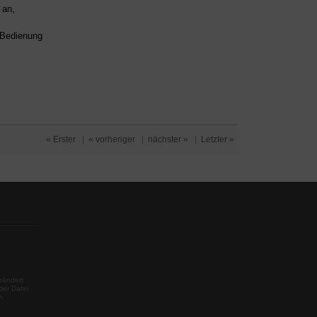
an,
d Bedienung
« Erster
|
« vorheriger
|
nächster »
|
Letzter »
rändert
der Datei
m.