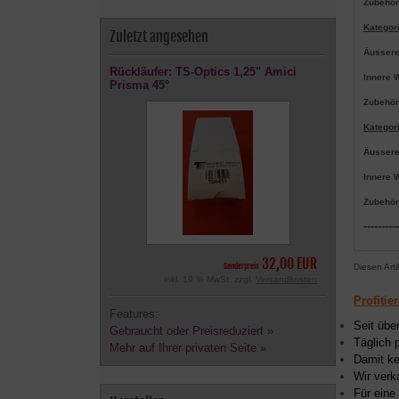
Zubehör
Kategori
Zuletzt angesehen
Äussere
Rückläufer: TS-Optics 1,25" Amici
Innere 
Prisma 45°
Zubehör
Kategori
Äussere
Innere W
Zubehör
----------
32,00 EUR
Sonderpreis
Diesen Art
inkl. 19 % MwSt. zzgl.
Versandkosten
Profitie
Features:
Seit übe
Gebraucht oder Preisreduziert »
Täglich 
Mehr auf Ihrer privaten Seite »
Damit ke
Wir verk
Für eine