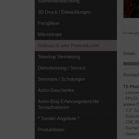
Sonnenbeobachtung
3D Druck / Entwicklungen
Ferngläser
Für eine grö
Mikroskope
Gebraucht oder Preisreduziert
Details
Teleskop Vermietung
PRODUKTB
Dienstleistung / Service
Rückläuf
Seminare / Schulungen
TS Phot
Astro-Geschenke
- Leistu
- FPL53 
Astro-Blog Erfahrungsberichte
andere D
Testaufnahmen
- 2,5" Z
- Einsch
* Sonder-Angebote *
- CNC Ro
- Sucher
Produktlisten
- Gewich