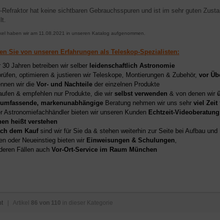
Refraktor hat keine sichtbaren Gebrauchsspuren und ist im sehr guten Zustan
lt.
ikel haben wir am 11.08.2021 in unseren Katalog aufgenommen.
ren Sie von unseren Erfahrungen als Teleskop-Spezialisten:
r 30 Jahren betreiben wir selber
leidenschaftlich Astronomie
prüfen, optimieren & justieren wir Teleskope, Montierungen & Zubehör,
vor Üb
nnen wir die
Vor- und Nachteile
der einzelnen Produkte
aufen & empfehlen nur Produkte, die wir
selbst verwenden
& von denen wir
umfassende, markenunabhängige
Beratung nehmen wir uns sehr
viel Zeit
er Astronomiefachhändler bieten wir unseren Kunden
Echtzeit-Videoberatung
hen heißt verstehen
ch dem Kauf
sind wir für Sie da & stehen weiterhin zur Seite bei Aufbau un
en oder Neueinstieg bieten wir
Einweisungen & Schulungen
,
deren Fällen auch
Vor-Ort-Service im Raum München
ht
| Artikel
86 von 110
in dieser Kategorie