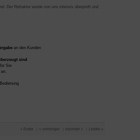
d. Der Refraktor wurde von uns intensiv überprüft und
ergabe
an den Kunden
überzeugt sind
für Sie
an,
d Bedienung
« Erster
|
« vorheriger
|
nächster »
|
Letzter »