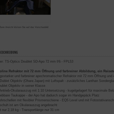
ßere Ansicht klicken Sie auf das Vorschaubild
ESCHREIBUNG
er: TS-Optics Doublet SD-Apo 72 mm f/6 - FPL53
oline Refraktor mit 72 mm Öffnung und farbreiner Abbildung, ein Reiset
ngsstarker und farbreiner apochromatischer Refraktor mit 72 mm Öffnung un
Dublet Objektiv (Ohara Japan) mit Luftspalt - zusätzliches Lanthan Sonderglas
ublet Objektiv in seiner Klasse
ahntrieb-Okularauszug mit 1:10 Untersetzung - kugelgelagert für maximale B
iebbare Taukappe - der Apo hat dadurch sogar im Handgepäck Platz
hrschellen mit flexibler Prismenschiene - EQ5 Level und mit Fotostativansch
schuh ist am Okularauszug angebracht
t nur 2,18 kg - Transportlänge nur 31 cm