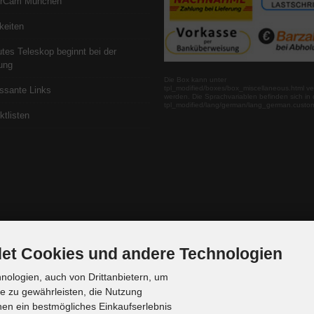
erCam München
keiten
utes Teleskop beginnt bei der
ung
Die Box kann unter
tpl_modified/boxes/box_miscellaneous.html ve
essante Links
werden. Die Sprachvariablen befinden sich in 
tpl_modified/lang/german/lang_german.custo
ktlisten
et Cookies und andere Technologien
ologien, auch von Drittanbietern, um
te zu gewährleisten, die Nutzung
en ein bestmögliches Einkaufserlebnis