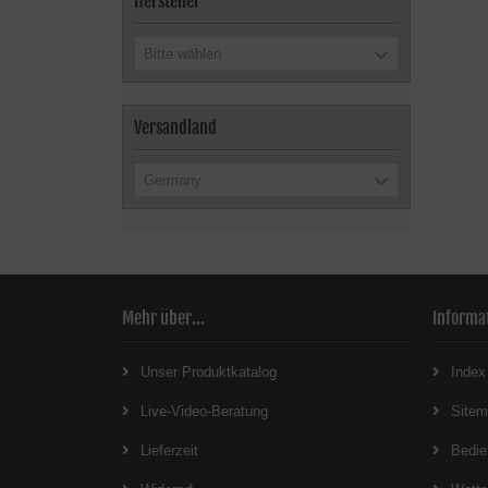
Hersteller
Bitte wählen
Versandland
Germany
Mehr über...
Informa
Unser Produktkatalog
Index
Live-Video-Beratung
Site
Lieferzeit
Bedie