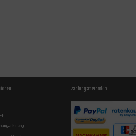
tionen
Zahlungsmethoden
map
nunganleitung