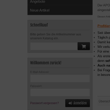
Angebote
Der APO-
eingestel
Neue Artikel
Diesen Art
Schnellkauf
Profitie
Seit übe
Bitte geben Sie die Artikelnummer aus
Täglich 
unserem Katalog ein.
Damit ke
Wir verk
Für eine
Als erst
denn
se
Willkommen zurück!
Auch na
Bei Frag
E-Mail-Adresse:
in beson
Passwort:
Übersic
Anmelden
Passwort vergessen?