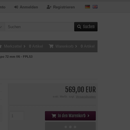
nto
Anmelden
Registrieren
Suchen
Merkzettel
0
Artikel
Warenkorb
0
Artikel
po 72 mm f/6 - FPL53
569,00 EUR
exkl. MwSt. zzgl.
Versandkosten
In den Warenkorb