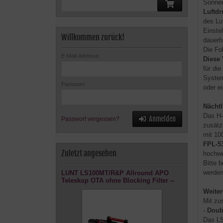
Sonnen
Luftd
des Lu
Einste
Willkommen zurück!
dauerh
Die Fo
E-Mail-Adresse:
Diese 
für di
System
Passwort:
oder e
Nächt
Das H-
Anmelden
Passwort vergessen?
zusätz
mit 10
FPL-53
Zuletzt angesehen
hochwe
Bitte 
werden
LUNT LS100MT/R&P Allround APO
Teleskop OTA ohne Blocking Filter --
Weite
Mit zu
-
Doub
Das LS