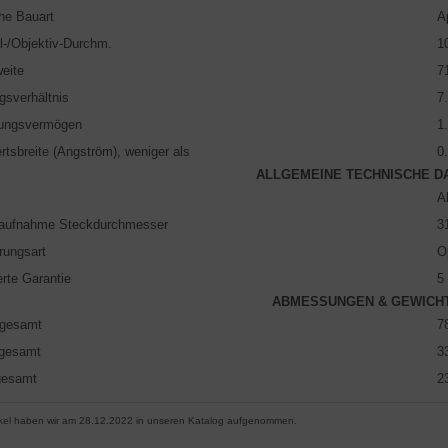
he Bauart
A
l-/Objektiv-Durchm.
1
eite
7
gsverhältnis
7
sungsvermögen
1
rtsbreite (Angström), weniger als
0
ALLGEMEINE TECHNISCHE D
A
raufnahme Steckdurchmesser
3
rungsart
O
erte Garantie
5
ABMESSUNGEN & GEWICH
 gesamt
7
 gesamt
3
gesamt
2
ikel haben wir am 28.12.2022 in unseren Katalog aufgenommen.