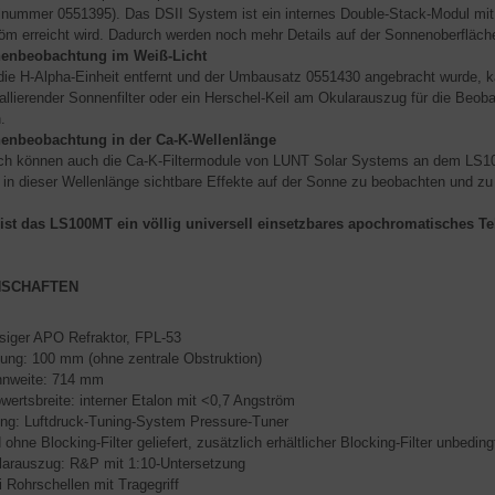
elnummer 0551395). Das DSII System ist ein internes Double-Stack-Modul mit
öm erreicht wird. Dadurch werden noch mehr Details auf der Sonnenoberfläche
enbeobachtung im Weiß-Licht
ie H-Alpha-Einheit entfernt und der Umbausatz 0551430 angebracht wurde, ka
tallierender Sonnenfilter oder ein Herschel-Keil am Okularauszug für die Be
.
enbeobachtung in der Ca-K-Wellenlänge
ich können auch die Ca-K-Filtermodule von LUNT Solar Systems an dem LS1
 in dieser Wellenlänge sichtbare Effekte auf der Sonne zu beobachten und zu 
ist das LS100MT ein völlig universell einsetzbares apochromatisches Te
NSCHAFTEN
nsiger APO Refraktor, FPL-53
ung: 100 mm (ohne zentrale Obstruktion)
nnweite: 714 mm
wertsbreite: interner Etalon mit <0,7 Angström
ng: Luftdruck-Tuning-System Pressure-Tuner
 ohne Blocking-Filter geliefert, zusätzlich erhältlicher Blocking-Filter unbedingt
larauszug: R&P mit 1:10-Untersetzung
 Rohrschellen mit Tragegriff