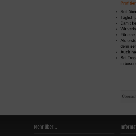
Profitie
Seit übe
Täglich 
Damit ke
Wir verk
Für eine
Als erst
denn
se
Auch na
Bei Frag
in beson
Übersic
Mehr über...
Informa