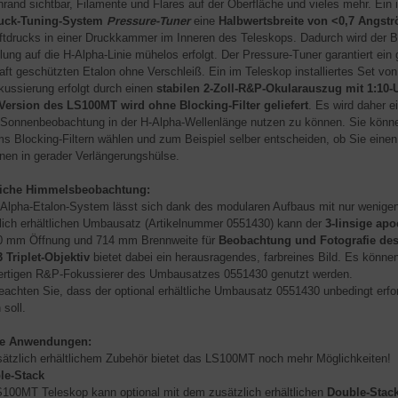
rand sichtbar, Filamente und Flares auf der Oberfläche und vieles mehr. Ein i
ruck-Tuning-System
Pressure-Tuner
eine
Halbwertsbreite von <0,7 Angst
ftdrucks in einer Druckkammer im Inneren des Teleskops. Dadurch wird der B
llung auf die H-Alpha-Linie mühelos erfolgt. Der Pressure-Tuner garantiert ei
aft geschützten Etalon ohne Verschleiß. Ein im Teleskop installiertes Set von
kussierung erfolgt durch einen
stabilen 2-Zoll-R&P-Okularauszug mit 1:10-
Version des LS100MT wird ohne Blocking-Filter geliefert
. Es wird daher e
e Sonnenbeobachtung in der H-Alpha-Wellenlänge nutzen zu können. Sie kön
s Blocking-Filtern wählen und zum Beispiel selber entscheiden, ob Sie einen
inen in gerader Verlängerungshülse.
liche Himmelsbeobachtung:
Alpha-Etalon-System lässt sich dank des modularen Aufbaus mit nur wenigen
lich erhältlichen Umbausatz (Artikelnummer 0551430) kann der
3-linsige ap
0 mm Öffnung und 714 mm Brennweite für
Beobachtung und Fotografie de
 Triplet-Objektiv
bietet dabei ein herausragendes, farbreines Bild. Es können
rtigen R&P-Fokussierer des Umbausatzes 0551430 genutzt werden.
beachten Sie, dass der optional erhältliche Umbausatz 0551430 unbedingt erfo
 soll.
re Anwendungen:
sätzlich erhältlichem Zubehör bietet das LS100MT noch mehr Möglichkeiten!
le-Stack
100MT Teleskop kann optional mit dem zusätzlich erhältlichen
Double-Stac