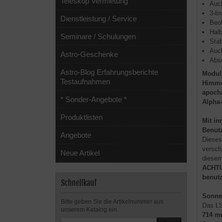
Teleskop Vermietung
Auc
3-l
Dienstleistung / Service
Beob
Halb
Seminare / Schulungen
Stab
Auc
Astro-Geschenke
Abso
Astro-Blog Erfahrungsberichte
Modula
Testaufnahmen
Himme
apochr
* Sonder-Angebote *
Alpha
Produktlisten
Mit in
Benutz
Angebote
Dieses 
versch
Neue Artikel
diesem
ACHTUN
benut
Schnellkauf
Sonne
Bitte geben Sie die Artikelnummer aus
Das LS
unserem Katalog ein.
714 m