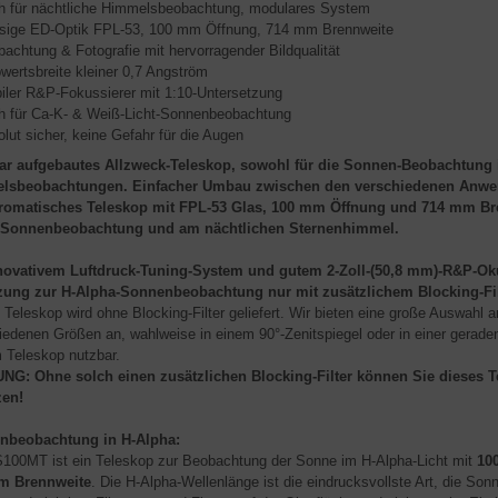
h für nächtliche Himmelsbeobachtung, modulares System
insige ED-Optik FPL-53, 100 mm Öffnung, 714 mm Brennweite
achtung & Fotografie mit hervorragender Bildqualität
wertsbreite kleiner 0,7 Angström
iler R&P-Fokussierer mit 1:10-Untersetzung
h für Ca-K- & Weiß-Licht-Sonnenbeobachtung
lut sicher, keine Gefahr für die Augen
r aufgebautes Allzweck-Teleskop, sowohl für die Sonnen-Beobachtung i
lsbeobachtungen. Einfacher Umbau zwischen den verschiedenen Anwend
omatisches Teleskop mit FPL-53 Glas, 100 mm Öffnung und 714 mm Brenn
-Sonnenbeobachtung und am nächtlichen Sternenhimmel.
novativem Luftdruck-Tuning-System und gutem 2-Zoll-(50,8 mm)-R&P-Okul
ung zur H-Alpha-Sonnenbeobachtung nur mit zusätzlichem Blocking-Fil
Teleskop wird ohne Blocking-Filter geliefert. Wir bieten eine große Auswahl an
iedenen Größen an, wahlweise in einem 90°-Zenitspiegel oder in einer geraden
 Teleskop nutzbar.
G: Ohne solch einen zusätzlichen Blocking-Filter können Sie dieses 
zen!
nbeobachtung in H-Alpha:
100MT ist ein Teleskop zur Beobachtung der Sonne im H-Alpha-Licht mit
10
m Brennweite
. Die H-Alpha-Wellenlänge ist die eindrucksvollste Art, die S