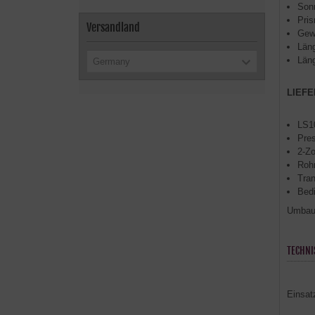
Sonn
Pri
Versandland
Gewi
Län
Län
Germany
LIEF
LS1
Pre
2-Zo
Roh
Tran
Bed
Umbaus
TECHNI
Einsat