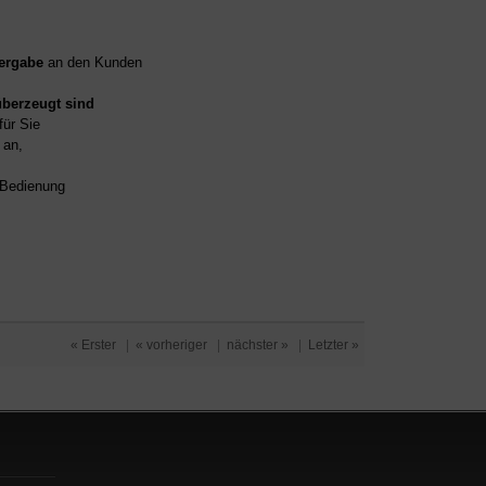
ergabe
an den Kunden
überzeugt sind
für Sie
an,
d Bedienung
« Erster
|
« vorheriger
|
nächster »
|
Letzter »