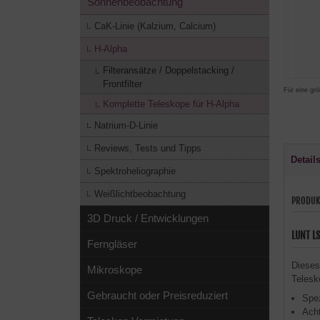
Sonnenbeobachtung
CaK-Linie (Kalzium, Calcium)
H-Alpha
Filteransätze / Doppelstacking /
Frontfilter
Für eine grö
Komplette Teleskope für H-Alpha
Natrium-D-Linie
Reviews, Tests und Tipps
Detail
Spektroheliographie
Weißlichtbeobachtung
PRODUK
3D Druck / Entwicklungen
LUNT L
Ferngläser
Dieses
Mikroskope
Telesk
Gebraucht oder Preisreduziert
Spez
Acht