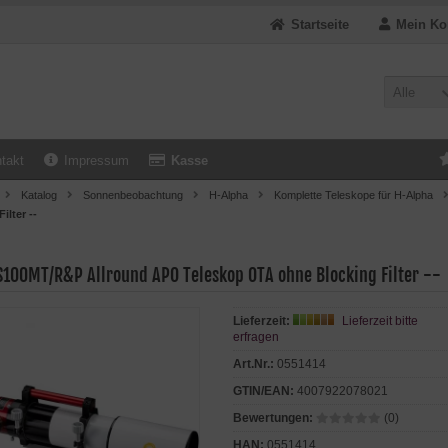
Startseite
Mein Ko
Alle
takt
Impressum
Kasse
Katalog
Sonnenbeobachtung
H-Alpha
Komplette Teleskope für H-Alpha
ilter --
S100MT/R&P Allround APO Teleskop OTA ohne Blocking Filter --
Lieferzeit:
Lieferzeit bitte
erfragen
Art.Nr.:
0551414
GTIN/EAN:
4007922078021
Bewertungen:
(0)
HAN:
0551414