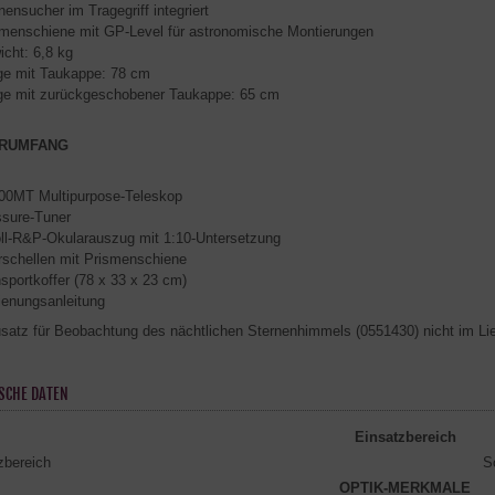
ensucher im Tragegriff integriert
smenschiene mit GP-Level für astronomische Montierungen
cht: 6,8 kg
ge mit Taukappe: 78 cm
ge mit zurückgeschobener Taukappe: 65 cm
ERUMFANG
00MT Multipurpose-Teleskop
ssure-Tuner
ll-R&P-Okularauszug mit 1:10-Untersetzung
rschellen mit Prismenschiene
sportkoffer (78 x 33 x 23 cm)
ienungsanleitung
atz für Beobachtung des nächtlichen Sternenhimmels (0551430) nicht im Lie
SCHE DATEN
Einsatzbereich
zbereich
S
OPTIK-MERKMALE