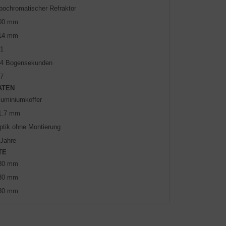
pochromatischer Refraktor
00 mm
14 mm
.1
.4 Bogensekunden
.7
ATEN
luminiumkoffer
1.7 mm
ptik ohne Montierung
 Jahre
TE
80 mm
30 mm
30 mm