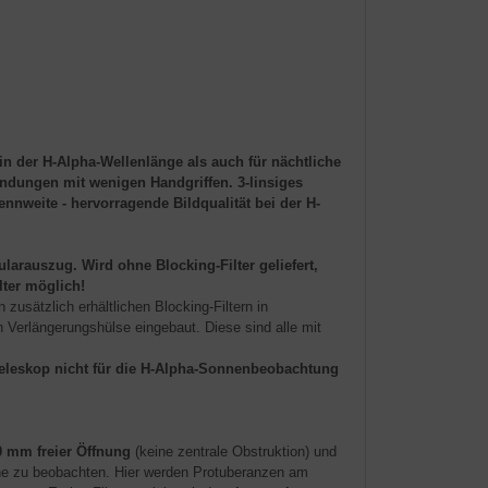
n der H-Alpha-Wellenlänge als auch für nächtliche
ungen mit wenigen Handgriffen. 3-linsiges
weite - hervorragende Bildqualität bei der H-
arauszug. Wird ohne Blocking-Filter geliefert,
ter möglich!
 zusätzlich erhältlichen Blocking-Filtern in
 Verlängerungshülse eingebaut. Diese sind alle mit
Teleskop nicht für die H-Alpha-Sonnenbeobachtung
0 mm freier Öffnung
(keine zentrale Obstruktion) und
onne zu beobachten. Hier werden Protuberanzen am