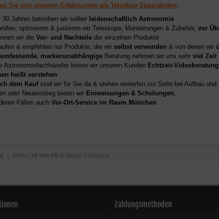
ren Sie von unseren Erfahrungen als Teleskop-Spezialisten:
r 30 Jahren betreiben wir selber
leidenschaftlich Astronomie
prüfen, optimieren & justieren wir Teleskope, Montierungen & Zubehör,
vor Üb
nnen wir die
Vor- und Nachteile
der einzelnen Produkte
aufen & empfehlen nur Produkte, die wir
selbst verwenden
& von denen wir
umfassende, markenunabhängige
Beratung nehmen wir uns sehr
viel Zeit
er Astronomiefachhändler bieten wir unseren Kunden
Echtzeit-Videoberatung
hen heißt verstehen
ch dem Kauf
sind wir für Sie da & stehen weiterhin zur Seite bei Aufbau un
en oder Neueinstieg bieten wir
Einweisungen & Schulungen
,
deren Fällen auch
Vor-Ort-Service im Raum München
ht
| Artikel
26 von 56
in dieser Kategorie
tionen
Zahlungsmethoden