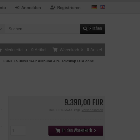
nto
Anmelden
Registrieren
Suchen
Merkzettel
0
Artikel
Warenkorb
0
Artikel
LUNT LS100MT/R&P Allround APO Teleskop OTA ohne
9.390,00 EUR
inkl. 19 % MwSt. zzgl.
Versandkosten
In den Warenkorb