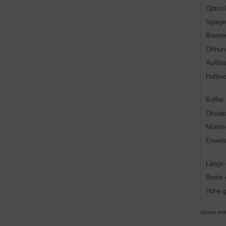
Optisc
Spiege
Brennw
Öffnun
Auflö
Halbwe
Koffer
Okula
Montie
Erweit
Länge
Breite
Höhe 
Diesen Art