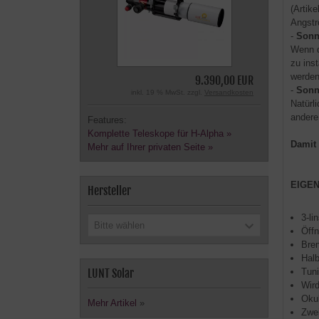
(Artik
Angstr
-
Sonn
Wenn d
zu ins
werden
9.390,00 EUR
-
Sonn
inkl. 19 % MwSt. zzgl.
Versandkosten
Natürl
andere
Features:
Komplette Teleskope für H-Alpha »
Damit 
Mehr auf Ihrer privaten Seite »
EIGE
Hersteller
3-li
Bitte wählen
Öffn
Bre
Halb
LUNT Solar
Tuni
Wird
Oku
Mehr Artikel
»
Zwei