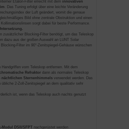
nterner Etalon-Filter erreicht mit dem
innovativen
röm
. Das Tuning erfolgt über eine leichte Veränderung
rechungsindex der Luft geändert, womit die genaue
n gleichmäßiges Bild ohne zentrale Obstruktion und einen
 Kollimationslinsen sorgt dabei für beste Performance.
Untersetzung.
in zusätzlicher Blocking-Filter benötigt, um das Teleskop
nen dazu aus der großen Auswahl an LUNT Solar
 Blocking-Filter im 90°-Zenitspiegel-Gehäuse wünschen
 Handgriffen vom Teleskop entfernen. Mit dem
ochromatische Refraktor
dann als normales Teleskop
s nächtlichen Sternenhimmels
verwendet werden. Das
 übliche 2-Zoll-Zenitspiegel an dem qualitativ sehr
rderlich ist, wenn das Teleskop auch nachts genutzt
k-Modul DSII/SFPT
nachgerüstet werden