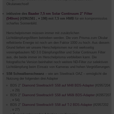
Okularwechsel!
inklusive des
Baader 7,5 nm Solar Continuum 2" Filter
(540nm)
(#2961581 , ¤ 198) mit 7,5 nm HWB
für ein kompromisslos
scharfes Sonnenbild.
Herschelprismen müssen immer mit zusätzlichen
Lichtdämpfungsfiltern betrieben werden. Die vom Prisma zum Okular
reflektierte Energie ist noch um den Faktor 1000 zu hoch. Aus diesem
Grund liefern wir unsere Herschelprismen nur mit werkseitig
voreingebautem ND 3.0 Dämpfungsfilter und Solar Continuum Filter
aus, die beide immer im Herschelprisma verbleiben kann. Die
fotografische Version beinhaltet noch weitere ND-Filter zur selektiven
Lichtdämpfung beim Einsatz von Kameras und hohen Vergrößerungen.
S58 Schwalbenschwanz
– wie am Steeltrack OAZ – ermöglicht die
Nutzung der folgenden drei Adapter
BDS 2"
Diamond Steeltrack® S58 auf M48 BDS-Adapter
(#2957204
, ¤ 29)
BDS 2"
Diamond Steeltrack® S58 auf M68i BDS-Adapter
(#2957207
, ¤ 54)
BDS 2"
Diamond Steeltrack® S58 auf T-2 BDS-Adapter
(#2957202
, ¤ 27)