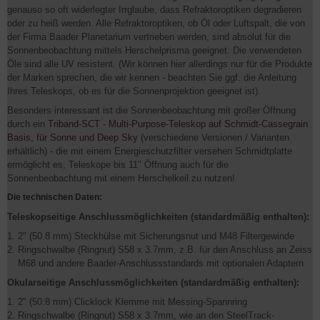
genauso so oft widerlegter Irrglaube, dass Refraktoroptiken degradieren
oder zu heiß werden. Alle Refraktoroptiken, ob Öl oder Luftspalt, die von
der Firma Baader Planetarium vertrieben werden, sind absolut für die
Sonnenbeobachtung mittels Herschelprisma geeignet. Die verwendeten
Öle sind alle UV resistent. (Wir können hier allerdings nur für die Produkte
der Marken sprechen, die wir kennen - beachten Sie ggf. die Anleitung
Ihres Teleskops, ob es für die Sonnenprojektion geeignet ist).
Besonders interessant ist die Sonnenbeobachtung mit großer Öffnung
durch ein
Triband-SCT - Multi-Purpose-Teleskop auf Schmidt-Cassegrain
Basis, für Sonne und Deep Sky
(verschiedene Versionen / Varianten
erhältlich) - die mit einem Energieschutzfilter versehen Schmidtplatte
ermöglicht es, Teleskope bis 11" Öffnung auch für die
Sonnenbeobachtung mit einem Herschelkeil zu nutzen!
Die technischen Daten:
Teleskopseitige Anschlussmöglichkeiten (standardmäßig enthalten):
2" (50.8 mm) Steckhülse mit Sicherungsnut und M48 Filtergewinde
Ringschwalbe (Ringnut) S58 x 3.7mm, z.B. für den Anschluss an Zeiss
M68 und andere Baader-Anschlussstandards mit optionalen Adaptern
Okularseitige Anschlussmöglichkeiten (standardmäßig enthalten):
2" (50.8 mm) Clicklock Klemme mit Messing-Spannring
Ringschwalbe (Ringnut) S58 x 3.7mm, wie an den SteelTrack-