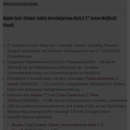
PRODUKTBESCHREIBUNG
Baader Cool-Ceramic Safety Herschelprisma Mark II 2" Sonne Weißlicht
Visuell
2" Keilprisma nach Herschel – Visuelle Version, einseitig Phantom
Group® entspiegelt, mit Keramik-Sonnensucher und 2" ClickLock®
Okularklemme
Integrierte Rotationsvorrichtung für Polarisationsfilter – die beste
Methode für die Helligkeitseinstellung bei der visuellen
Sonnenbeobachtung und Sonnenfotografie im Weißlicht.
Ermöglicht in Kombination mit dem optionalen
Polarisationsfilter 2",
einzeln
(#2408342 , ¤ 72) und dem mitgelieferten Neutraldichte (Grau-)
Filter eine stufenlose Helligkeitsverstellung
Inklusive des
Baader 7,5 nm Solar Continuum 2" Filter
(540nm)
(#2961581 , ¤ 198) für ein kompromisslos scharfes Sonnenbild
S58 Schwalbenschwanzaufnahme und Safety Kerfs an der Steckhülse,
Werksseitig voreingestellte neuartige 3-Punkt-Justagesystem
Visuelle Version beinhaltet:
Baader Cool-Ceramic Safety Herschelprisma Mark II 2"