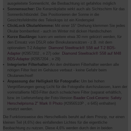
ausgeleitete Sonnenlicht, die Beobachtung ist gefahrlos möglich
Sonnensucher:
Die Keramikplatte wirkt auch als Sichtschirm für das
Sonnenlichtbündel. Das Positionieren der Sonne in die
Gesichtsfeldmitte des Teleskops ist ein Kinderspiel
ClickLock Okularklemme:
Mit einer 15° Drehung klemmen Sie jedes
Okular bombenfest - auch im Winter mit dicken Handschuhen
Kurze Baulänge:
kann um weitere etwa 30 mm gekürzt werden, für
den Einsatz von DSLR oder Binokularansätzen - z.B. mit dem
optionalem T-2 Adapter
Diamond Steeltrack® S58 auf T-2 BDS-
Adapter
(#2957202 , ¤ 27) oder
Diamond Steeltrack® S58 auf M48
BDS-Adapter
(#2957204 , ¤ 29)
Integrierter Filterhalter:
An den drehbaren Filterhalter werden alle
nötigen Filter fest im Gehäuse verbaut - keine Gefahr beim
Okularwechsel!
Anpassung der Helligkeit für Fotografie:
Um bei hohen
Vergrößerungen genug Licht für die Fotografie durchzulassen, kann der
vorinstallierte ND3-Filter durch schwächere Filter (separat erhältlich,
bzw. im Lieferumfang der Foto-Version
Baader Cool-Ceramic Safety
Herschelprisma 2" Mark II Photo
(#2956510P , ¤ 645) enthalten)
ersetzt werden.
Die Funktionsweise des Herschelkeils beruht auf dem Prinzip, nur einen
kleinen Teil (4,6%) des einfallenden Lichtes für die eigentliche
Beobachtung zu nutzen. Diese 4,6% werden durch den in beiden