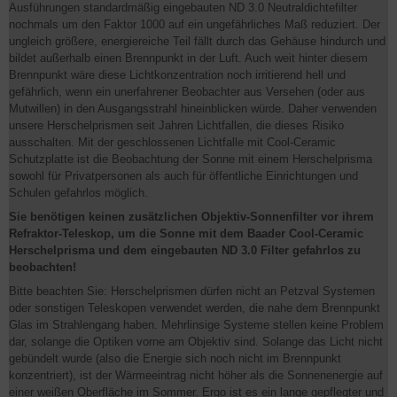
Ausführungen standardmäßig eingebauten ND 3.0 Neutraldichtefilter
nochmals um den Faktor 1000 auf ein ungefährliches Maß reduziert. Der
ungleich größere, energiereiche Teil fällt durch das Gehäuse hindurch und
bildet außerhalb einen Brennpunkt in der Luft. Auch weit hinter diesem
Brennpunkt wäre diese Lichtkonzentration noch irritierend hell und
gefährlich, wenn ein unerfahrener Beobachter aus Versehen (oder aus
Mutwillen) in den Ausgangsstrahl hineinblicken würde. Daher verwenden
unsere Herschelprismen seit Jahren Lichtfallen, die dieses Risiko
ausschalten. Mit der geschlossenen Lichtfalle mit Cool-Ceramic
Schutzplatte ist die Beobachtung der Sonne mit einem Herschelprisma
sowohl für Privatpersonen als auch für öffentliche Einrichtungen und
Schulen gefahrlos möglich.
Sie benötigen keinen zusätzlichen Objektiv-Sonnenfilter vor ihrem
Refraktor-Teleskop, um die Sonne mit dem Baader Cool-Ceramic
Herschelprisma und dem eingebauten ND 3.0 Filter gefahrlos zu
beobachten!
Bitte beachten Sie: Herschelprismen dürfen nicht an Petzval Systemen
oder sonstigen Teleskopen verwendet werden, die nahe dem Brennpunkt
Glas im Strahlengang haben. Mehrlinsige Systeme stellen keine Problem
dar, solange die Optiken vorne am Objektiv sind. Solange das Licht nicht
gebündelt wurde (also die Energie sich noch nicht im Brennpunkt
konzentriert), ist der Wärmeeintrag nicht höher als die Sonnenenergie auf
einer weißen Oberfläche im Sommer. Ergo ist es ein lange gepflegter und