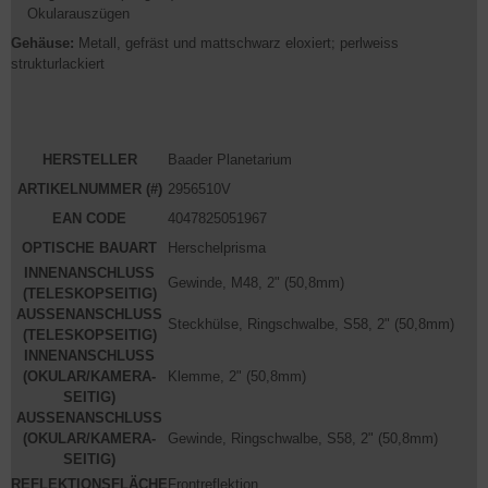
Okularauszügen
Gehäuse:
Metall, gefräst und mattschwarz eloxiert; perlweiss
strukturlackiert
HERSTELLER
Baader Planetarium
ARTIKELNUMMER (#)
2956510V
EAN CODE
4047825051967
OPTISCHE BAUART
Herschelprisma
INNENANSCHLUSS
Gewinde, M48, 2" (50,8mm)
(TELESKOPSEITIG)
AUSSENANSCHLUSS
Steckhülse, Ringschwalbe, S58, 2" (50,8mm)
(TELESKOPSEITIG)
INNENANSCHLUSS
(OKULAR/KAMERA-
Klemme, 2" (50,8mm)
SEITIG)
AUSSENANSCHLUSS
(OKULAR/KAMERA-
Gewinde, Ringschwalbe, S58, 2" (50,8mm)
SEITIG)
REFLEKTIONSFLÄCHE
Frontreflektion