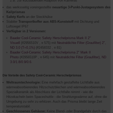
z.B. zur kurzbauenden Adaption von Kameras
das werksseitig voreingestellte
neuartige 3-Punkt-Justagesystem des
Keilprismas
Safety Kerfs
an der Steckhülse
Stabiler
Transportkoffer aus ABS-Kunststoff
mit Dichtung und
Luftsiegel IP67
Verfügbar in 2 Versionen:
Baader Cool-Ceramic Safety Herschelprisma Mark II 2"
Visuell
(#2956510V , ¤ 575) mit
Neutraldichte Filter (Graufilter) 2",
ND 3,0 (T=0,1%)
(#2458332 , ¤ 81)
Baader Cool-Ceramic Safety Herschelprisma 2" Mark II
Photo
(#2956510P , ¤ 645) mit
Neutraldichte Filter (Graufilter),
ND
3.0/1.8/0.9/0.6
.
Die Vorteile des Safety Cool-Ceramic Herschelprismas
Weltraumtechnologie:
Eine mehrfach gestaffelte Lichtfalle aus
wärmeabsorbierendes Hitzschutzblechen und wärmeabsorbierendes
Spezialkeramik als Abschluss der Lichtfalle nimmt - wie die
Hitzekacheln beim Spaceshuttle - die Strahlungswärme auf, ohne die
Umgebung zu sehr zu erhitzen. Auch das Prisma bleibt lange Zeit
temperaturstabil.
Geschlossenes Gehäuse:
Keine Blend- oder Brandgefahr durch das