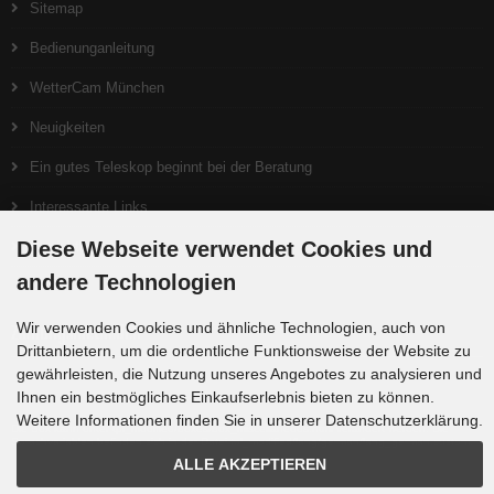
Sitemap
Bedienunganleitung
WetterCam München
Neuigkeiten
Ein gutes Teleskop beginnt bei der Beratung
Interessante Links
Diese Webseite verwendet Cookies und
Produktlisten
andere Technologien
Wir verwenden Cookies und ähnliche Technologien, auch von
Zahlungsmethoden
Drittanbietern, um die ordentliche Funktionsweise der Website zu
gewährleisten, die Nutzung unseres Angebotes zu analysieren und
Ihnen ein bestmögliches Einkaufserlebnis bieten zu können.
Weitere Informationen finden Sie in unserer Datenschutzerklärung.
Die Box kann unter tpl_modified/boxes/box_miscellaneous.html verändert werden. Die
Sprachvariablen befinden sich in der Datei tpl_modified/lang/german/lang_german.custom.
ALLE AKZEPTIEREN