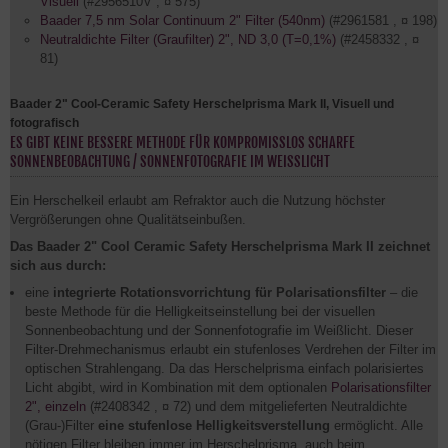
Visuell
(#2956510V , ¤ 575)
Baader 7,5 nm Solar Continuum 2" Filter (540nm)
(#2961581 , ¤ 198)
Neutraldichte Filter (Graufilter) 2", ND 3,0 (T=0,1%)
(#2458332 , ¤
81)
Baader 2" Cool-Ceramic Safety Herschelprisma Mark II, Visuell und
fotografisch
ES GIBT KEINE BESSERE METHODE FÜR KOMPROMISSLOS SCHARFE
SONNENBEOBACHTUNG / SONNENFOTOGRAFIE IM WEISSLICHT
Ein Herschelkeil erlaubt am Refraktor auch die Nutzung höchster
Vergrößerungen ohne Qualitätseinbußen.
Das Baader 2" Cool Ceramic Safety Herschelprisma Mark II zeichnet
sich aus durch:
eine
integrierte Rotationsvorrichtung für Polarisationsfilter
– die
beste Methode für die Helligkeitseinstellung bei der visuellen
Sonnenbeobachtung und der Sonnenfotografie im Weißlicht. Dieser
Filter-Drehmechanismus erlaubt ein stufenloses Verdrehen der Filter im
optischen Strahlengang. Da das Herschelprisma einfach polarisiertes
Licht abgibt, wird in Kombination mit dem optionalen
Polarisationsfilter
2", einzeln
(#2408342 , ¤ 72) und dem mitgelieferten Neutraldichte
(Grau-)Filter
eine stufenlose Helligkeitsverstellung
ermöglicht. Alle
nötigen Filter bleiben immer im Herschelprisma, auch beim