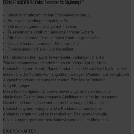
EXPLORE SCIENTIFIC Fokal Extender 2x 50,8mm/2"
Vierlinsiger telezentrischer Grossteleextender 2x
Brennweitenverlängerungsfaktor 2x
Voll multivergütetes Design mit 4 Linsen
Telezentrische Optik mit ausgezeichneter Schärfe
Alle Linsenkanten für maximalen Kontrast geschwärzt
Okular Steckdurchmesser: 50.8mm ( 2" )
Filtergewinde für Farb - und Nebelfilter
Mit Fokalextendern (auch Teleextender) verlängern Sie die
Teleskopbrennweite und erhöhen so die Vergrößerung für die
Beobachtung von Mond, Planeten oder kleinen Deep-Sky-Objekten. So
nutzen Sie die Vorteile von längerbrennweitigen Okularen wie den großen
Augenabstand und den angenehmeren Einblick bei höheren
Vergrößerungen.
Diese hochkorrigierten Brennweitenverlängerer bieten durch ihr
vierlinsiges Design hervorragende Abbildungsqualität im gesamten
Gesichtsfeld und eignen sich somit hervorragend für visuelle
Beobachtung und Fotografie. Die Kombination aus bester
Antireflexvergütung und telezentrischem Design machen die
Fokalextender gewöhnlichen Barlowlinsen deutlich überlegen.
EIGENSCHAFTEN