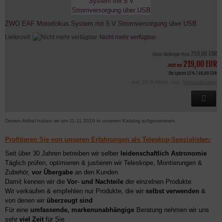
ZWO EAF Motorfokus System mit 5 V Stromversorgung über USB
Lieferzeit:
Nicht mehr verfügbar
259,00 EUR
Unser bisheriger Preis
219,00 EUR
Jetzt nur
Sie sparen 15% / 40,00 EUR
inkl. 19 % MwSt. zzgl.
Versandkosten
Diesen Artikel haben wir am 11.11.2019 in unseren Katalog aufgenommen.
Profitieren Sie von unseren Erfahrungen als Teleskop-Spezialisten:
Seit über 30 Jahren betreiben wir selber
leidenschaftlich Astronomie
Täglich prüfen, optimieren & justieren wir Teleskope, Montierungen &
Zubehör,
vor Übergabe
an den Kunden
Damit kennen wir die
Vor- und Nachteile
der einzelnen Produkte
Wir verkaufen & empfehlen nur Produkte, die wir
selbst verwenden
&
von denen wir
überzeugt sind
Für eine
umfassende, markenunabhängige
Beratung nehmen wir uns
sehr
viel Zeit
für Sie