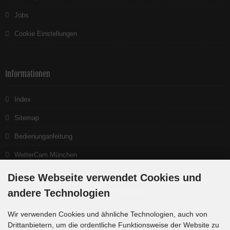
Jobs
Cookie Einstellungen
Informationen
Index
Sitemap
Bedienunganleitung
WetterCam München
Neuigkeiten
Diese Webseite verwendet Cookies und
andere Technologien
Ein gutes Teleskop beginnt bei der Beratung
Interessante Links
Wir verwenden Cookies und ähnliche Technologien, auch von
Drittanbietern, um die ordentliche Funktionsweise der Website zu
Produktlisten