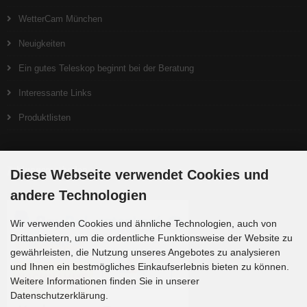
WetterCam München
Neuigkeiten
Ein gutes Teleskop beginnt bei der Beratung
Interessante Links
Produktlisten
Zahlungsmethoden
Diese Webseite verwendet Cookies und
andere Technologien
Wir verwenden Cookies und ähnliche Technologien, auch von
Drittanbietern, um die ordentliche Funktionsweise der Website zu
gewährleisten, die Nutzung unseres Angebotes zu analysieren
und Ihnen ein bestmögliches Einkaufserlebnis bieten zu können.
Weitere Informationen finden Sie in unserer
Datenschutzerklärung.