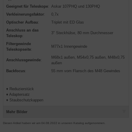
Geeignet für Teleskope
:
Askar 107PHQ und 130PHQ
Verkleinerungsfaktor
:
0,7x
Optischer Aufbau
:
Triplet mit ED Glas
Anschluss an das
3" Steckhülse, 80 mm Durchmesser
Teleskop
:
Filtergewinde
M77x1 Innengewinde
Teleskopseite
:
M68x1 außen, M54x0,75 außen, M48x0,75
Anschlussgewinde
:
außen
Backfocus
:
55 mm vom Flansch des M48 Gewindes
♦ Reduzierstück
♦ Adaptersatz
♦ Staubschutzkappen
Mehr Bilder
Diesen Artikel haben wir am 04.08.2022 in unseren Katalog aufgenommen.