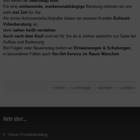
von denen wir
überzeugt sind
Für eine
umfassende, markenunabhängige
Beratung nehmen wir uns
sehr
viel Zeit
für Sie
Als erster Astronomiefachhändler bieten wir unseren Kunden
Echtzeit-
Videoberatung
an,
denn
sehen heißt verstehen
Auch nach dem Kauf
sind wir für Sie da & stehen weiterhin zur Seite bei
Aufbau und Bedienung
Bei Fragen oder Neueinstieg bieten wir
Einweisungen & Schulungen
,
in besonderen Fällen auch
Vor-Ort-Service im Raum München
« Erster
|
« vorheriger
|
nächster »
|
Letzter »
Mehr über...
Unser Produktkatalog