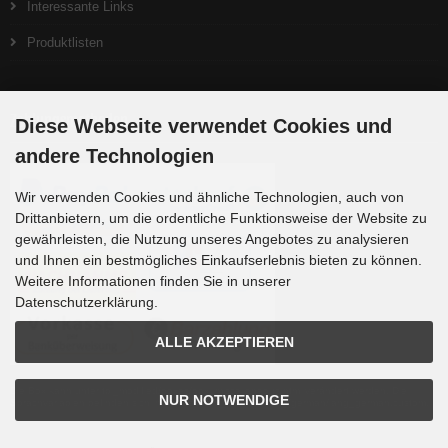
Interessante Links
Produktlisten
Zahlungsmethoden
Diese Webseite verwendet Cookies und
andere Technologien
Wir verwenden Cookies und ähnliche Technologien, auch von
Drittanbietern, um die ordentliche Funktionsweise der Website zu
gewährleisten, die Nutzung unseres Angebotes zu analysieren
und Ihnen ein bestmögliches Einkaufserlebnis bieten zu können.
Weitere Informationen finden Sie in unserer
Datenschutzerklärung.
ALLE AKZEPTIEREN
Die Box kann unter tpl_modified/boxes/box_miscellaneous.html verändert werden. Die
NUR NOTWENDIGE
Sprachvariablen befinden sich in der Datei tpl_modified/lang/german/lang_german.custom.