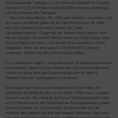
Durchmesser der Taukappe o.ä. ist nicht entscheidend! Als Beispiel:
Für einen 6" (15cm) Refraktor reicht die 160mm Aurora, unabhängig
vom Durchmesser der Taukappe!
Wenn Sie einen Newton, RC, ODK oder ähnliches verwenden, muß
die Aurora Leuchtfolie größer als der freie Durchmesser der Optik
sein! Als Faustformel bei einem Newton gilt: Freier
Spiegeldurchmesser + Diagonale des Sensors Ihrer Kamera. Auch
hier ein Beispiel: Für einen 8" Newton reicht eine 220er Aurora, wenn
Sie eine Kamera mit einem sehr kleinen Chip verwenden (<14mm
Diagonale). Wenn Sie eine typische DSLR mit APS-C Sensor
verwenden, müssen Sie eine 315mm Aurora wählen.
Es ist problemlos möglich, eine große Aurora für kleinere Instrumente
zu verwenden: Wenn Sie zum Beispiel eine 315mm Aurora besitzen,
können Sie diese ohne jede Einschränkung auch für einen 4"
Refraktor oder Ihre Kameraobjektive verwenden.
Die Helligkeit der Folien ist für Aufnahmen mit Filtern ideal, für
Aufnahmen im Weißlicht oder nur mit einem L-Filter muss sie jedoch
reduziert werden. Die Helligkeit der Aurora Flatfield-Leuchtfolien läßt
sich in Grenzen durch das Reduzieren der Eingangsspannung regeln
(nur beim Einsatz von 12V Invertern). Zusätzlich läßt sich die
Helligkeit ganz einfach und preiswert dadurch realisieren, dass man
eine oder zwei Lagen weißes Papier im Rahmen zwischen Folie und