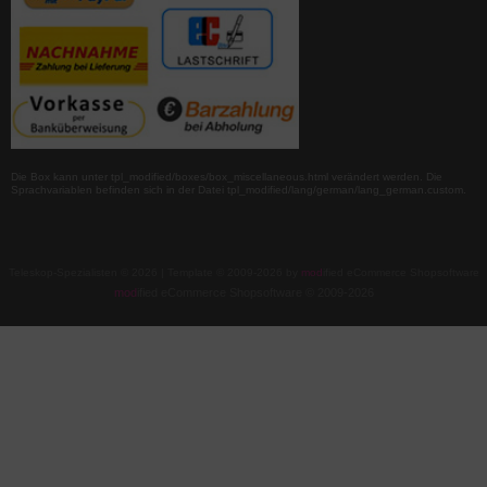
Die Box kann unter tpl_modified/boxes/box_miscellaneous.html verändert werden. Die
Sprachvariablen befinden sich in der Datei tpl_modified/lang/german/lang_german.custom.
Teleskop-Spezialisten © 2026 | Template © 2009-2026 by
mod
ified eCommerce Shopsoftware
mod
ified eCommerce Shopsoftware © 2009-2026