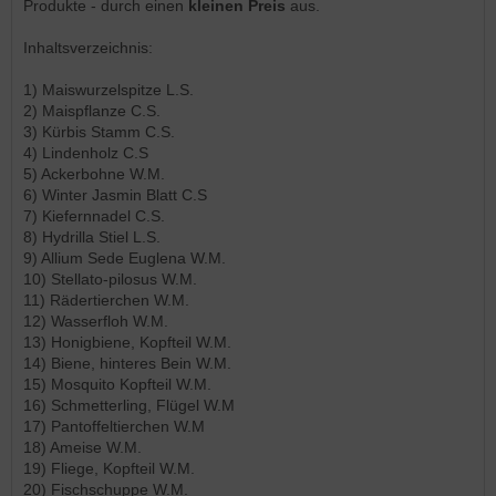
Produkte - durch einen
kleinen Preis
aus.
Inhaltsverzeichnis:
1) Maiswurzelspitze L.S.
2) Maispflanze C.S.
3) Kürbis Stamm C.S.
4) Lindenholz C.S
5) Ackerbohne W.M.
6) Winter Jasmin Blatt C.S
7) Kiefernnadel C.S.
8) Hydrilla Stiel L.S.
9) Allium Sede Euglena W.M.
10) Stellato-pilosus W.M.
11) Rädertierchen W.M.
12) Wasserfloh W.M.
13) Honigbiene, Kopfteil W.M.
14) Biene, hinteres Bein W.M.
15) Mosquito Kopfteil W.M.
16) Schmetterling, Flügel W.M
17) Pantoffeltierchen W.M
18) Ameise W.M.
19) Fliege, Kopfteil W.M.
20) Fischschuppe W.M.