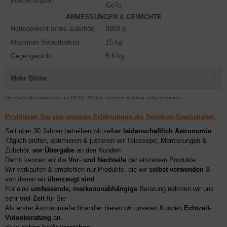
Montierungsart
GoTo
ABMESSUNGEN & GEWICHTE
Nettogewicht (ohne Zubehör)
8800 g
Maximale Belastbarkeit
15 kg
Gegengewicht
5.6 kg
Mehr Bilder
Diesen Artikel haben wir am 03.02.2024 in unseren Katalog aufgenommen.
Profitieren Sie von unseren Erfahrungen als Teleskop-Spezialisten:
Seit über 30 Jahren betreiben wir selber
leidenschaftlich Astronomie
Täglich prüfen, optimieren & justieren wir Teleskope, Montierungen &
Zubehör,
vor Übergabe
an den Kunden
Damit kennen wir die
Vor- und Nachteile
der einzelnen Produkte
Wir verkaufen & empfehlen nur Produkte, die wir
selbst verwenden
&
von denen wir
überzeugt sind
Für eine
umfassende, markenunabhängige
Beratung nehmen wir uns
sehr
viel Zeit
für Sie
Als erster Astronomiefachhändler bieten wir unseren Kunden
Echtzeit-
Videoberatung
an,