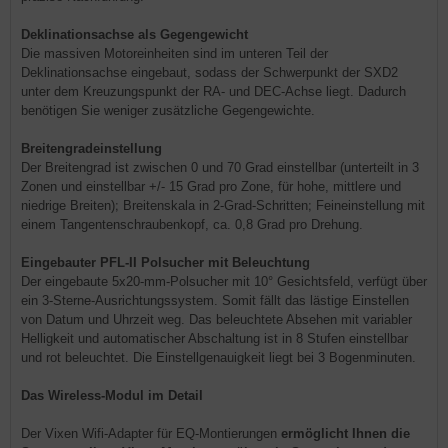
Deklinationsachse als Gegengewicht
Die massiven Motoreinheiten sind im unteren Teil der
Deklinationsachse eingebaut, sodass der Schwerpunkt der SXD2
unter dem Kreuzungspunkt der RA- und DEC-Achse liegt. Dadurch
benötigen Sie weniger zusätzliche Gegengewichte.
Breitengradeinstellung
Der Breitengrad ist zwischen 0 und 70 Grad einstellbar (unterteilt in 3
Zonen und einstellbar +/- 15 Grad pro Zone, für hohe, mittlere und
niedrige Breiten); Breitenskala in 2-Grad-Schritten; Feineinstellung mit
einem Tangentenschraubenkopf, ca. 0,8 Grad pro Drehung.
Eingebauter PFL-II Polsucher mit Beleuchtung
Der eingebaute 5x20-mm-Polsucher mit 10° Gesichtsfeld, verfügt über
ein 3-Sterne-Ausrichtungssystem. Somit fällt das lästige Einstellen
von Datum und Uhrzeit weg. Das beleuchtete Absehen mit variabler
Helligkeit und automatischer Abschaltung ist in 8 Stufen einstellbar
und rot beleuchtet. Die Einstellgenauigkeit liegt bei 3 Bogenminuten.
Das Wireless-Modul im Detail
Der Vixen Wifi-Adapter für EQ-Montierungen
ermöglicht Ihnen die