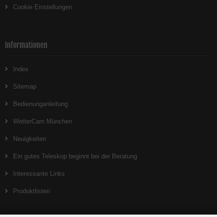
Cookie Einstellungen
Informationen
Index
Sitemap
Bedienunganleitung
WetterCam München
Neuigkeiten
Ein gutes Teleskop beginnt bei der Beratung
Interessante Links
Produktlisten