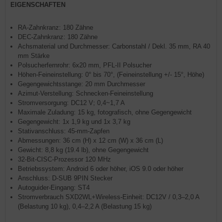
EIGENSCHAFTEN
RA-Zahnkranz: 180 Zähne
DEC-Zahnkranz: 180 Zähne
Achsmaterial und Durchmesser: Carbonstahl / Dekl. 35 mm, RA 40
mm Stärke
Polsucherfernrohr: 6x20 mm, PFL-II Polsucher
Höhen-Feineinstellung: 0° bis 70°, (Feineinstellung +/- 15°, Höhe)
Gegengewichtsstange: 20 mm Durchmesser
Azimut-Verstellung: Schnecken-Feineinstellung
Stromversorgung: DC12 V; 0,4~1,7 A
Maximale Zuladung: 15 kg, fotografisch, ohne Gegengewicht
Gegengewicht: 1x 1,9 kg und 1x 3,7 kg
Stativanschluss: 45-mm-Zapfen
Abmessungen: 36 cm (H) x 12 cm (W) x 36 cm (L)
Gewicht: 8,8 kg (19.4 lb), ohne Gegengewicht
32-Bit-CISC-Prozessor 120 MHz
Betriebssystem: Android 6 oder höher, iOS 9.0 oder höher
Anschluss: D-SUB 9PIN Stecker
Autoguider-Eingang: ST4
Stromverbrauch SXD2WL+Wireless-Einheit: DC12V / 0,3–2,0 A
(Belastung 10 kg), 0,4–2,2 A (Belastung 15 kg)