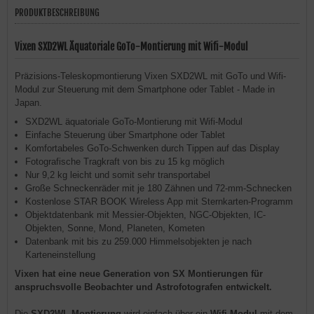
PRODUKTBESCHREIBUNG
Vixen SXD2WL Äquatoriale GoTo-Montierung mit Wifi-Modul
Präzisions-Teleskopmontierung Vixen SXD2WL mit GoTo und Wifi-
Modul zur Steuerung mit dem Smartphone oder Tablet - Made in
Japan.
SXD2WL äquatoriale GoTo-Montierung mit Wifi-Modul
Einfache Steuerung über Smartphone oder Tablet
Komfortabeles GoTo-Schwenken durch Tippen auf das Display
Fotografische Tragkraft von bis zu 15 kg möglich
Nur 9,2 kg leicht und somit sehr transportabel
Große Schneckenräder mit je 180 Zähnen und 72-mm-Schnecken
Kostenlose STAR BOOK Wireless App mit Sternkarten-Programm
Objektdatenbank mit Messier-Objekten, NGC-Objekten, IC-
Objekten, Sonne, Mond, Planeten, Kometen
Datenbank mit bis zu 259.000 Himmelsobjekten je nach
Karteneinstellung
Vixen hat eine neue Generation von SX Montierungen für
anspruchsvolle Beobachter und Astrofotografen entwickelt.
Die
SXD2WL Montierung
wird einfach über ein
Wifi-Modul
mit dem