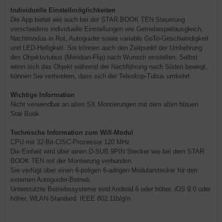
Individuelle Einstellmöglichkeiten
Die App bietet wie auch bei der STAR BOOK TEN Steuerung
verschiedene individuelle Einstellungen wie Getriebespielausgleich,
Nachtmodus in Rot, Autoguider sowie variable GoTo-Geschwindigkeit
und LED-Helligkeit. Sie können auch den Zeitpunkt der Umkehrung
des Objektivtubus (Meridian-Flip) nach Wunsch einstellen. Selbst
wenn sich das Objekt während der Nachführung nach Süden bewegt,
können Sie verhindern, dass sich der Teleskop-Tubus umkehrt.
Wichtige Information
Nicht verwendbar an alten SX Montierungen mit dem alten blauen
Star Book
Technische Information zum Wifi-Modul
CPU mit 32-Bit-CISC-Prozessor 120 MHz
Die Einheit wird über einen D-SUB 9PIN Stecker wie bei dem STAR
BOOK TEN mit der Montierung verbunden.
Sie verfügt über einen 6-poligen 6-adrigen Modularstecker für den
externen Autoguider-Betrieb.
Unterstützte Betriebssysteme sind Android 6 oder höher, iOS 9.0 oder
höher, WLAN-Standard: IEEE 802.11b/g/n