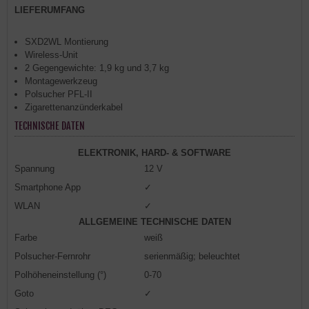
LIEFERUMFANG
SXD2WL Montierung
Wireless-Unit
2 Gegengewichte: 1,9 kg und 3,7 kg
Montagewerkzeug
Polsucher PFL-II
Zigarettenanzünderkabel
TECHNISCHE DATEN
ELEKTRONIK, HARD- & SOFTWARE
Spannung
12 V
Smartphone App
✓
WLAN
✓
ALLGEMEINE TECHNISCHE DATEN
Farbe
weiß
Polsucher-Fernrohr
serienmäßig; beleuchtet
Polhöheneinstellung (°)
0-70
Goto
✓