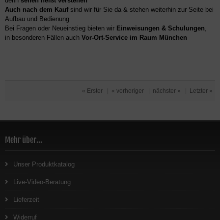
denn
sehen heißt verstehen
Auch nach dem Kauf
sind wir für Sie da & stehen weiterhin zur Seite bei
Aufbau und Bedienung
Bei Fragen oder Neueinstieg bieten wir
Einweisungen & Schulungen
,
in besonderen Fällen auch
Vor-Ort-Service im Raum München
« Erster
|
« vorheriger
|
nächster »
|
Letzter »
Mehr über...
Unser Produktkatalog
Live-Video-Beratung
Lieferzeit
Widerruf