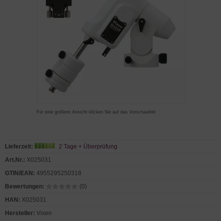
Für eine größere Ansicht klicken Sie auf das Vorschaubild
Lieferzeit:
2 Tage + Überprüfung
Art.Nr.:
X025031
GTIN/EAN:
4955295250318
Bewertungen:
(0)
HAN:
X025031
Hersteller:
Vixen