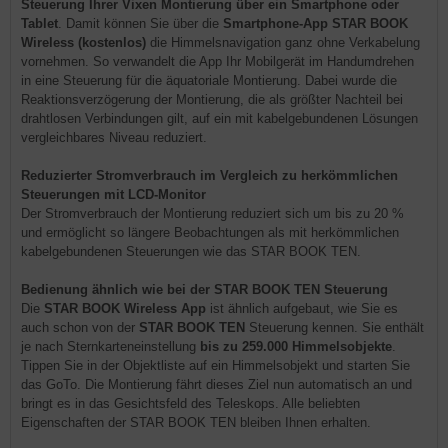
Steuerung Ihrer Vixen Montierung über ein Smartphone oder
Tablet
. Damit können Sie über die
Smartphone-App STAR BOOK
Wireless (kostenlos)
die Himmelsnavigation ganz ohne Verkabelung
vornehmen. So verwandelt die App Ihr Mobilgerät im Handumdrehen
in eine Steuerung für die äquatoriale Montierung. Dabei wurde die
Reaktionsverzögerung der Montierung, die als größter Nachteil bei
drahtlosen Verbindungen gilt, auf ein mit kabelgebundenen Lösungen
vergleichbares Niveau reduziert.
Reduzierter Stromverbrauch im Vergleich zu herkömmlichen
Steuerungen mit LCD-Monitor
Der Stromverbrauch der Montierung reduziert sich um bis zu 20 %
und ermöglicht so längere Beobachtungen als mit herkömmlichen
kabelgebundenen Steuerungen wie das STAR BOOK TEN.
Bedienung ähnlich wie bei der STAR BOOK TEN Steuerung
Die
STAR BOOK Wireless App
ist ähnlich aufgebaut, wie Sie es
auch schon von der
STAR BOOK TEN
Steuerung kennen. Sie enthält
je nach Sternkarteneinstellung
bis zu 259.000 Himmelsobjekte
.
Tippen Sie in der Objektliste auf ein Himmelsobjekt und starten Sie
das GoTo. Die Montierung fährt dieses Ziel nun automatisch an und
bringt es in das Gesichtsfeld des Teleskops. Alle beliebten
Eigenschaften der STAR BOOK TEN bleiben Ihnen erhalten.