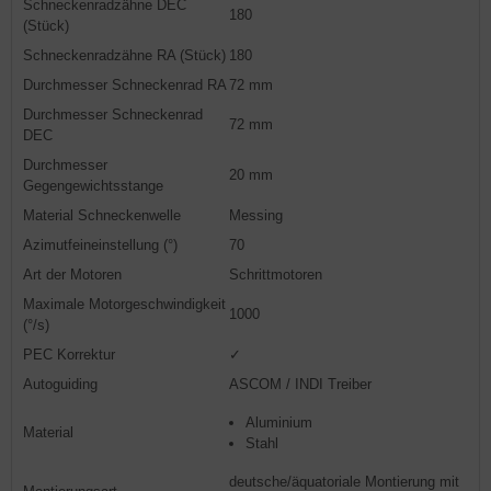
Schneckenradzähne DEC
180
(Stück)
Schneckenradzähne RA (Stück)
180
Durchmesser Schneckenrad RA
72 mm
Durchmesser Schneckenrad
72 mm
DEC
Durchmesser
20 mm
Gegengewichtsstange
Material Schneckenwelle
Messing
Azimutfeineinstellung (°)
70
Art der Motoren
Schrittmotoren
Maximale Motorgeschwindigkeit
1000
(°/s)
PEC Korrektur
✓
Autoguiding
ASCOM / INDI Treiber
Aluminium
Material
Stahl
deutsche/äquatoriale Montierung mit