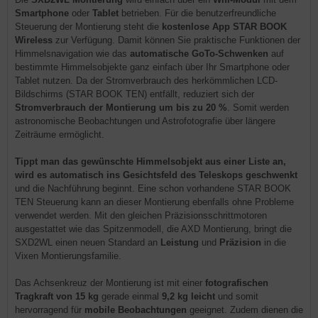
Smartphone
oder
Tablet
betrieben. Für die benutzerfreundliche
Steuerung der Montierung steht die
kostenlose App STAR BOOK
Wireless
zur Verfügung. Damit können Sie praktische Funktionen der
Himmelsnavigation wie das
automatische GoTo-Schwenken
auf
bestimmte Himmelsobjekte ganz einfach über Ihr Smartphone oder
Tablet nutzen. Da der Stromverbrauch des herkömmlichen LCD-
Bildschirms (STAR BOOK TEN) entfällt, reduziert sich der
Stromverbrauch der Montierung um bis zu 20 %
. Somit werden
astronomische Beobachtungen und Astrofotografie über längere
Zeiträume ermöglicht.
Tippt man das gewünschte Himmelsobjekt aus einer Liste an,
wird es automatisch ins Gesichtsfeld des Teleskops geschwenkt
und die Nachführung beginnt. Eine schon vorhandene STAR BOOK
TEN Steuerung kann an dieser Montierung ebenfalls ohne Probleme
verwendet werden. Mit den gleichen Präzisionsschrittmotoren
ausgestattet wie das Spitzenmodell, die AXD Montierung, bringt die
SXD2WL einen neuen Standard an
Leistung
und
Präzision
in die
Vixen Montierungsfamilie.
Das Achsenkreuz der Montierung ist mit einer
fotografischen
Tragkraft von 15 kg
gerade einmal
9,2 kg leicht
und somit
hervorragend für
mobile Beobachtungen
geeignet. Zudem dienen die