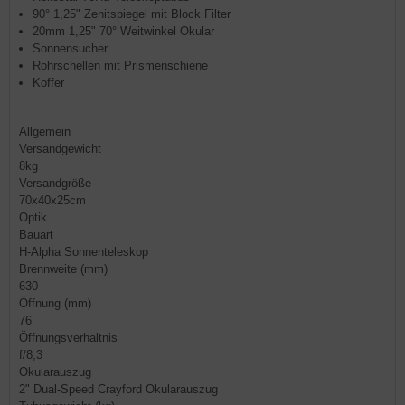
90° 1,25" Zenitspiegel mit Block Filter
20mm 1,25" 70° Weitwinkel Okular
Sonnensucher
Rohrschellen mit Prismenschiene
Koffer
Allgemein
Versandgewicht
8kg
Versandgröße
70x40x25cm
Optik
Bauart
H-Alpha Sonnenteleskop
Brennweite (mm)
630
Öffnung (mm)
76
Öffnungsverhältnis
f/8,3
Okularauszug
2" Dual-Speed Crayford Okularauszug