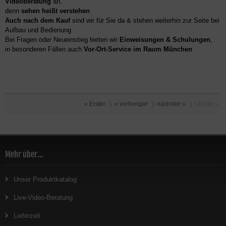
Videoberatung
an,
denn
sehen heißt verstehen
Auch nach dem Kauf
sind wir für Sie da & stehen weiterhin zur Seite bei
Aufbau und Bedienung
Bei Fragen oder Neueinstieg bieten wir
Einweisungen & Schulungen
,
in besonderen Fällen auch
Vor-Ort-Service im Raum München
« Erster
|
« vorheriger
|
nächster »
|
Letzter »
Mehr über...
Unser Produktkatalog
Live-Video-Beratung
Lieferzeit