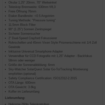
Okular 1,25" 20mm, 70° Weitwinkel
Teleskop Brennweite: 630mm f/8,3
Freie Öffnung 76mm
Etalon Bandbreite: <0.5 Angström
Tuning Methode: "Pressure tuning"
11,5mm Block Filter
90° (1.25") Sonnen Zenitspiegel
Sicherer Sonnensucher
2” Dual-Speed Crayford Fokussierer
Rohrschellen und 45mm Vixen Style Prismenschiene mit 1/4 Zoll
Gewinde
Inklusive Universal Smartphone Adapter
Verwendbar für CCD Fotografie mit 1,25" Adapter - Backfokus
58mm oder weniger
Größe der Sonnenabbildung: 6mm
Sky-Watcher SolarQuest Solar Go-To/Tracking Montierung
empfohlen (optional)
Safety Compliance Certification: ISO12312-2:2015
OTA Länge: 600mm
OTA Gewicht: 3.8kg
Koffer im Lieferumfang
Lieferumfang:
Heliostar-76Hα Teleskoptubus