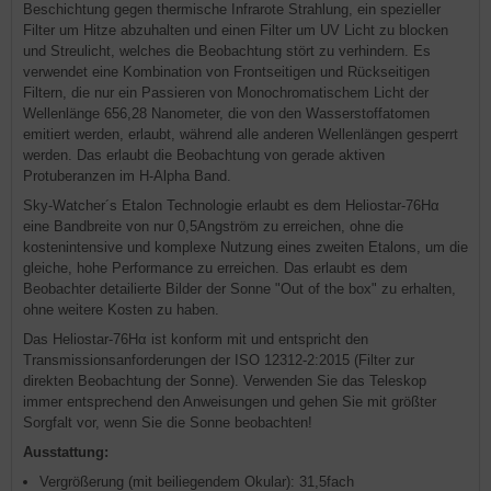
Beschichtung gegen thermische Infrarote Strahlung, ein spezieller
Filter um Hitze abzuhalten und einen Filter um UV Licht zu blocken
und Streulicht, welches die Beobachtung stört zu verhindern. Es
verwendet eine Kombination von Frontseitigen und Rückseitigen
Filtern, die nur ein Passieren von Monochromatischem Licht der
Wellenlänge 656,28 Nanometer, die von den Wasserstoffatomen
emitiert werden, erlaubt, während alle anderen Wellenlängen gesperrt
werden. Das erlaubt die Beobachtung von gerade aktiven
Protuberanzen im H-Alpha Band.
Sky-Watcher´s Etalon Technologie erlaubt es dem Heliostar-76Hα
eine Bandbreite von nur 0,5Angström zu erreichen, ohne die
kostenintensive und komplexe Nutzung eines zweiten Etalons, um die
gleiche, hohe Performance zu erreichen. Das erlaubt es dem
Beobachter detailierte Bilder der Sonne "Out of the box" zu erhalten,
ohne weitere Kosten zu haben.
Das Heliostar-76Hα ist konform mit und entspricht den
Transmissionsanforderungen der ISO 12312-2:2015 (Filter zur
direkten Beobachtung der Sonne). Verwenden Sie das Teleskop
immer entsprechend den Anweisungen und gehen Sie mit größter
Sorgfalt vor, wenn Sie die Sonne beobachten!
Ausstattung:
Vergrößerung (mit beiliegendem Okular): 31,5fach