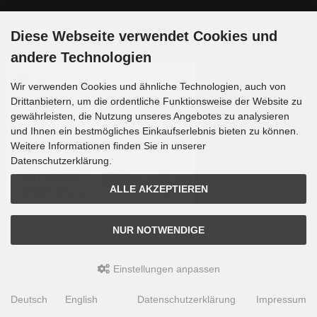
Zahlungsmethoden
Diese Webseite verwendet Cookies und
andere Technologien
Wir verwenden Cookies und ähnliche Technologien, auch von
Drittanbietern, um die ordentliche Funktionsweise der Website zu
gewährleisten, die Nutzung unseres Angebotes zu analysieren
und Ihnen ein bestmögliches Einkaufserlebnis bieten zu können.
Weitere Informationen finden Sie in unserer
Datenschutzerklärung.
ALLE AKZEPTIEREN
Die Box kann unter tpl_modified/boxes/box_miscellaneous.html verändert werden. Die
NUR NOTWENDIGE
Sprachvariablen befinden sich in der Datei tpl_modified/lang/german/lang_german.custom.
Einstellungen anpassen
Teleskop-Spezialisten © 2026 | Template © 2009-2026 by
mod
ified eCommerce Shopsoftware
Deutsch
English
Datenschutzerklärung
Impressum
mod
ified eCommerce Shopsoftware © 2009-2026