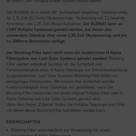
an Ihrem LUNT H-Alpha Etalon System nutzen wollen.
Der B1200d1 ist in einem 90° Zenitspiegel eingebaut, Teleskop-seitig
für 1,25 Zoll (31,7mm) Okularauszüge, Okularseitig mit T2-Gewinde
Anschluss und 1,25 Zoll Okular-Aufnahme.
Der B1200d1 kann an
LUNT H-Alpha Systemen genutzt werden, bei denen das
verwendete Teleskop über einen 1,25 Zoll Okularauszug und bis
zu 1080mm Brennweite verfügt.
Der Blocking-Filter kann nicht ohne ein zusätzliches H-Alpha
Filtersystem von Lunt Solar Systems genutzt werden!
Blocking-
Filter werden unbedingt benötigt um die Sicherheit und
Funktionsfähigkeit eines H-Alpha Teleskops zur Sonnenbeobachtung
zu gewährleisten. Lunt Solar Systems Blocking-Filter bilden ein
einzigartiges Filtersystem. Wir können Ihre Sicherheit und die
Funktionsfähigkeit Ihres Teleskops nur garantieren, wenn der
Blocking-Filter zusammen mit einem original H-Alpha Filter oder H-
Alpha Teleskop von Lunt Solar Systems genutzt wird.
Unter dem Reiter „Zubehör“ finden Sie H-Alpha Teleskope und Filter
mit denen dieser Blocking-Filter kombiniert werden kann.
EIGENSCHAFTEN
Blocking-Filter ausschließlich zur Verwendung mit einem
zusätzlichen H-Alpha Filtersystem