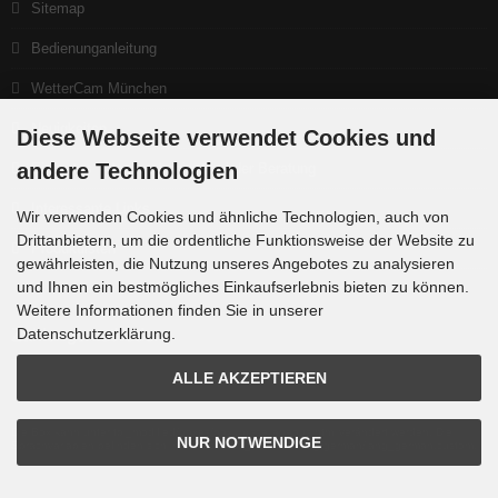
Sitemap
Bedienunganleitung
WetterCam München
Neuigkeiten
Diese Webseite verwendet Cookies und
andere Technologien
Ein gutes Teleskop beginnt bei der Beratung
Interessante Links
Wir verwenden Cookies und ähnliche Technologien, auch von
Drittanbietern, um die ordentliche Funktionsweise der Website zu
Produktlisten
gewährleisten, die Nutzung unseres Angebotes zu analysieren
und Ihnen ein bestmögliches Einkaufserlebnis bieten zu können.
Weitere Informationen finden Sie in unserer
Datenschutzerklärung.
Zahlungsmethoden
ALLE AKZEPTIEREN
Die Box kann unter tpl_modified/boxes/box_miscellaneous.html verändert werden. Die
NUR NOTWENDIGE
Sprachvariablen befinden sich in der Datei tpl_modified/lang/german/lang_german.custom.