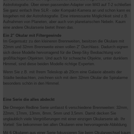
Astrofotografie. Über einen passenden Adapter von M43 auf T-2 schließen
Sie ganz einfach Ihre SLR - oder Kompakt-Kamera an und schon kann es
losgehen mit der Astrofotografie. Eine interessante Möglichkeit sind z.B.
Aufnahmen von Planeten, aber auch von planetarischen Nebeln. Kaum
eine andere Okularserie bietet Ihnen das.
Ein 2" Okular mit Filtergewinde
Im Gegensatz zu den kleineren Brennweiten, besitzen die Okulare mit
22mm und 32mm Brennweite einen vollen 2" Durchlass. Dadurch eignen
sich diese Modelle hervorragend für die Deep-Sky Beobachtung von
großflächigen Objekten. Und auch für schwache Objekte, unter dunklem
Himmel, sind diese beiden Modelle richtige Experten.
Wenn Sie z.B. mit Ihrem Teleskop ab 20cm eine Galaxie abseits der
Städte beobachten, zeichnen sich mit dem 32mm Okular die Spiralarme
besonders schön in den Himmel.
Eine Serie die alles abdeckt
Die Omegon Redline Serie umfasst 6 verschiedene Brennweiten: 32mm,
22mm, 17mm, 13mm, 8mm, 5mm und 3,5mm. Damit decken Sie
unglaublich viele Vergrößerungen mit einer einzigen Okularserie ab. Ihr
Vorteil: Sie bekommen bei allen Okularen eine hervorragende Abbildung.
Mit 6 Okularen aus einer Serie fokussieren Sie beim Okularwechsel kaum