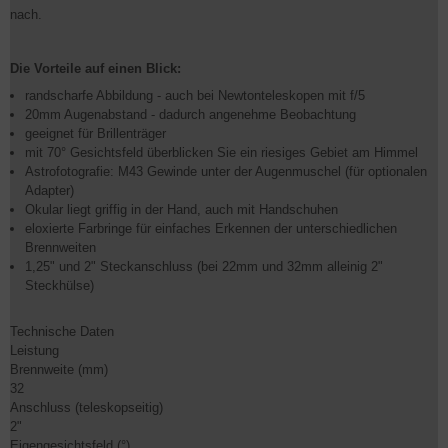
nach.
Die Vorteile auf einen Blick:
randscharfe Abbildung - auch bei Newtonteleskopen mit f/5
20mm Augenabstand - dadurch angenehme Beobachtung
geeignet für Brillenträger
mit 70° Gesichtsfeld überblicken Sie ein riesiges Gebiet am Himmel
Astrofotografie: M43 Gewinde unter der Augenmuschel (für optionalen
Adapter)
Okular liegt griffig in der Hand, auch mit Handschuhen
eloxierte Farbringe für einfaches Erkennen der unterschiedlichen
Brennweiten
1,25" und 2" Steckanschluss (bei 22mm und 32mm alleinig 2"
Steckhülse)
Technische Daten
Leistung
Brennweite (mm)
32
Anschluss (teleskopseitig)
2"
Eigengesichtsfeld (°)