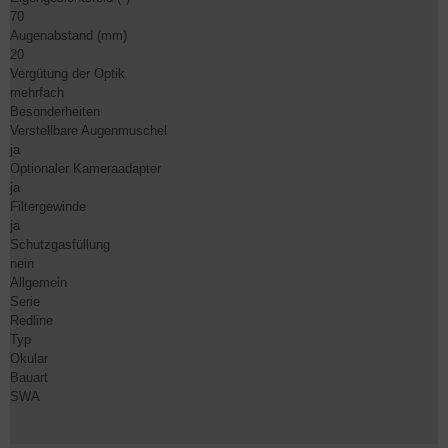
70
Augenabstand (mm)
20
Vergütung der Optik
mehrfach
Besonderheiten
Verstellbare Augenmuschel
ja
Optionaler Kameraadapter
ja
Filtergewinde
ja
Schutzgasfüllung
nein
Allgemein
Serie
Redline
Typ
Okular
Bauart
SWA