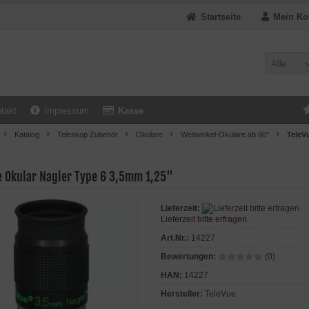
Startseite
Mein Ko
Alle
takt
Impressum
Kasse
Katalog
Teleskop Zubehör
Okulare
Weitwinkel-Okulare ab 80°
TeleV
e Okular Nagler Type 6 3,5mm 1,25"
Lieferzeit:
Lieferzeit bitte erfragen
Art.Nr.:
14227
Bewertungen:
(0)
HAN:
14227
Hersteller:
TeleVue