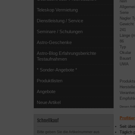
nein
Allgemei
Teleskop Vermietung
Serie
Nagler T
Dienstleistung / Service
Gewicht 
241
Seminare / Schulungen
Länge (
86
Astro-Geschenke
Typ
Okular
Astro-Blog Erfahrungsberichte
Bauart
Testaufnahmen
UWA
* Sonder-Angebote *
Produktlisten
Produkts
Herstell
Angebote
Verantwo
Empfohl
Neue Artikel
Diesen Art
Profitie
Schnellkauf
Seit übe
Bitte geben Sie die Artikelnummer aus
Täglich 