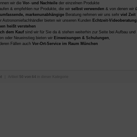
nnen wir die
Vor- und Nachteile
der einzelnen Produkte
aufen & empfehlen nur Produkte, die wir
selbst verwenden
& von denen wir
umfassende, markenunabhängige
Beratung nehmen wir uns sehr
viel Zeit
er Astronomiefachhändler bieten wir unseren Kunden
Echtzeit-Videoberatung
hen heißt verstehen
ch dem Kauf
sind wir für Sie da & stehen weiterhin zur Seite bei Aufbau un
en oder Neueinstieg bieten wir
Einweisungen & Schulungen
,
deren Fällen auch
Vor-Ort-Service im Raum München
ht
| Artikel
50 von 64
in dieser Kategorie