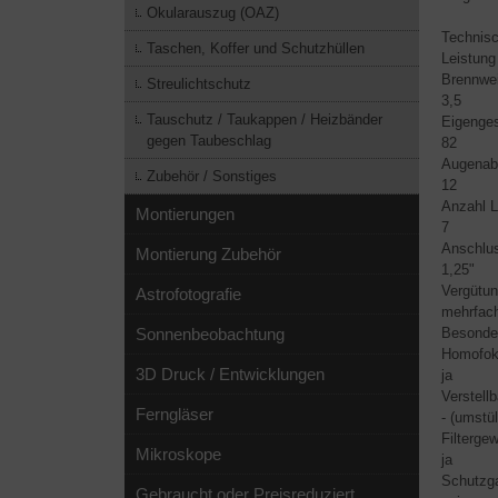
Okularauszug (OAZ)
Technis
Taschen, Koffer und Schutzhüllen
Leistung
Brennwe
Streulichtschutz
3,5
Tauschutz / Taukappen / Heizbänder
Eigenges
gegen Taubeschlag
82
Augenab
Zubehör / Sonstiges
12
Anzahl L
Montierungen
7
Anschlus
Montierung Zubehör
1,25"
Vergütun
Astrofotografie
mehrfac
Sonnenbeobachtung
Besonde
Homofok
3D Druck / Entwicklungen
ja
Verstell
Ferngläser
- (umstü
Filterge
Mikroskope
ja
Schutzga
Gebraucht oder Preisreduziert