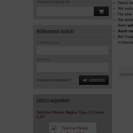
unserem Katalog ein.
Damit ke
Wir verk
Für eine
Als erst
denn
se
Willkommen zurück!
Auch na
Bei Frag
in beson
E-Mail-Adresse:
Passwort:
Übersic
Anmelden
Passwort vergessen?
Zuletzt angesehen
TeleVue Okular Nagler Type 6 3,5mm
1,25"