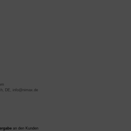
com
ech, DE, info@nimax.de
ergabe
an den Kunden