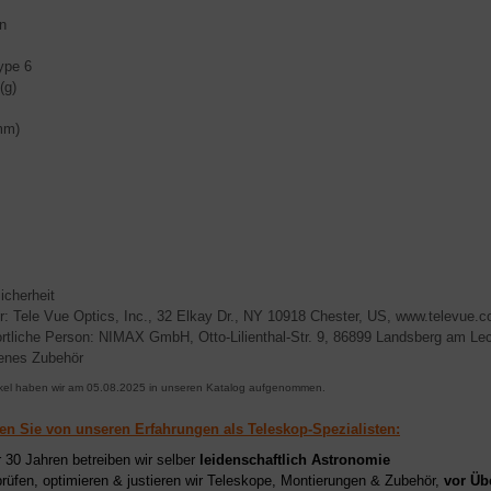
n
ype 6
(g)
mm)
icherheit
er: Tele Vue Optics, Inc., 32 Elkay Dr., NY 10918 Chester, US, www.televue.
rtliche Person: NIMAX GmbH, Otto-Lilienthal-Str. 9, 86899 Landsberg am L
enes Zubehör
ikel haben wir am 05.08.2025 in unseren Katalog aufgenommen.
ren Sie von unseren Erfahrungen als Teleskop-Spezialisten:
r 30 Jahren betreiben wir selber
leidenschaftlich Astronomie
prüfen, optimieren & justieren wir Teleskope, Montierungen & Zubehör,
vor Üb