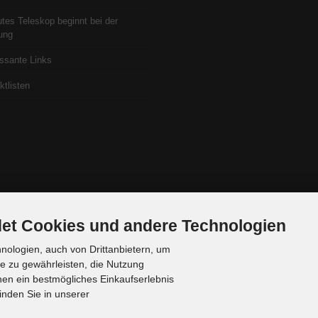
utes Teleskop beginnt bei der
ung
essante Links
ktlisten
et Cookies und andere Technologien
ologien, auch von Drittanbietern, um
te zu gewährleisten, die Nutzung
en ein bestmögliches Einkaufserlebnis
inden Sie in unserer