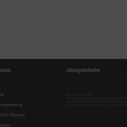
tionen
Zahlungsmethoden
map
Die Box kann unter
tpl_modified/boxes/box_miscellaneous.html ve
werden. Die Sprachvariablen befinden sich in 
nunganleitung
tpl_modified/lang/german/lang_german.custo
erCam München
keiten