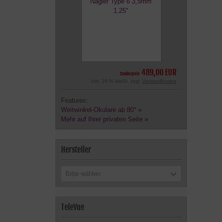
489,00 EUR
Sonderpreis
inkl. 19 % MwSt. zzgl.
Versandkosten
Features:
Weitwinkel-Okulare ab 80° »
Mehr auf Ihrer privaten Seite »
Hersteller
Bitte wählen
TeleVue