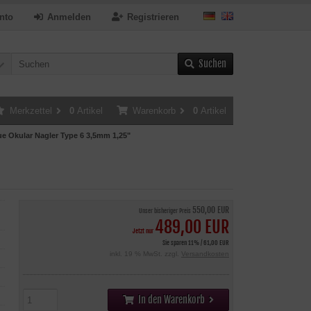
nto
Anmelden
Registrieren
Suchen
Merkzettel
0
Artikel
Warenkorb
0
Artikel
ue Okular Nagler Type 6 3,5mm 1,25"
550,00 EUR
Unser bisheriger Preis
489,00 EUR
Jetzt nur
Sie sparen 11% / 61,00 EUR
inkl. 19 % MwSt. zzgl.
Versandkosten
In den Warenkorb