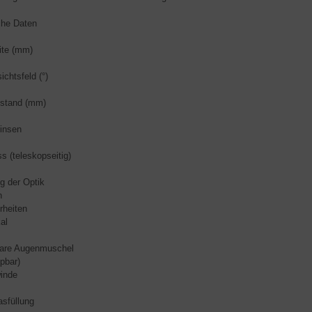
che Daten
ite (mm)
ichtsfeld (°)
stand (mm)
insen
s (teleskopseitig)
g der Optik
h
rheiten
al
bare Augenmuschel
lpbar)
winde
sfüllung