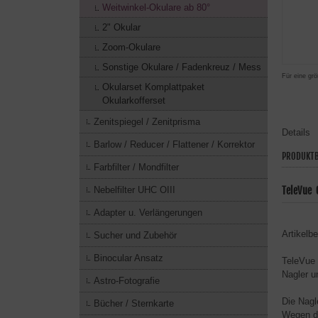
Weitwinkel-Okulare ab 80°
2" Okular
Zoom-Okulare
Sonstige Okulare / Fadenkreuz / Mess
Für eine grö
Okularset Komplattpaket
Okularkofferset
Zenitspiegel / Zenitprisma
Details
Barlow / Reducer / Flattener / Korrektor
PRODUKTB
Farbfilter / Mondfilter
Nebelfilter UHC OIII
TeleVue 
Adapter u. Verlängerungen
Artikelb
Sucher und Zubehör
Binocular Ansatz
TeleVue 
Nagler u
Astro-Fotografie
Die Nagl
Bücher / Sternkarte
Wegen de