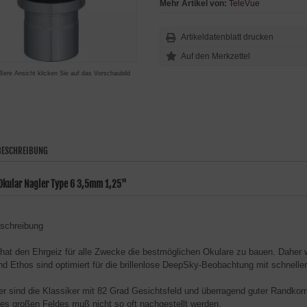
Mehr Artikel von:
TeleVue
Artikeldatenblatt drucken
ßere Ansicht klicken Sie auf das Vorschaubild
ESCHREIBUNG
Okular Nagler Type 6 3,5mm 1,25"
eschreibung
hat den Ehrgeiz für alle Zwecke die bestmöglichen Okulare zu bauen. Daher 
nd Ethos sind optimiert für die brillenlose DeepSky-Beobachtung mit schnel
er sind die Klassiker mit 82 Grad Gesichtsfeld und überragend guter Randko
s großen Feldes muß nicht so oft nachgestellt werden.