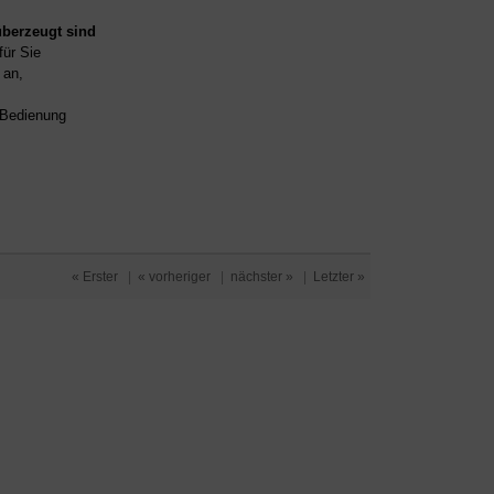
überzeugt sind
für Sie
an,
d Bedienung
« Erster
|
« vorheriger
|
nächster »
|
Letzter »