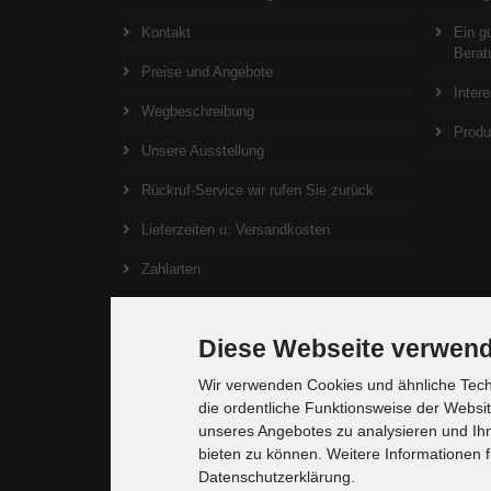
Kontakt
Ein g
Berat
Preise und Angebote
Inter
Wegbeschreibung
Produ
Unsere Ausstellung
Rückruf-Service wir rufen Sie zurück
Lieferzeiten u. Versandkosten
Zahlarten
Impressum
Diese Webseite verwend
AGB und Widerrufsrecht
Wir verwenden Cookies und ähnliche Techn
Privatsphäre und Datenschutz
die ordentliche Funktionsweise der Websi
Jobs
unseres Angebotes zu analysieren und Ihn
bieten zu können. Weitere Informationen f
Cookie Einstellungen
Datenschutzerklärung.