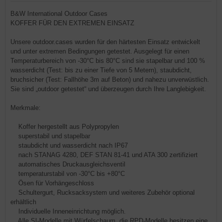
B&W International Outdoor Cases
KOFFER FÜR DEN EXTREMEN EINSATZ
Unsere outdoor.cases wurden für den härtesten Einsatz entwickelt
und unter extremen Bedingungen getestet. Ausgelegt für einen
Temperaturbereich von -30°C bis 80°C sind sie stapelbar und 100 %
wasserdicht (Test: bis zu einer Tiefe von 5 Metern), staubdicht,
bruchsicher (Test: Fallhöhe 3m auf Beton) und nahezu unverwüstlich.
Sie sind „outdoor getestet“ und überzeugen durch Ihre Langlebigkeit.
Merkmale:
Koffer hergestellt aus Polypropylen
superstabil und stapelbar
staubdicht und wasserdicht nach IP67
nach STANAG 4280, DEF STAN 81-41 und ATA 300 zertifiziert
automatisches Druckausgleichsventil
temperaturstabil von -30°C bis +80°C
Ösen für Vorhängeschloss
Schultergurt, Rucksacksystem und weiteres Zubehör optional
erhältlich
Individuelle Inneneinrichtung möglich.
Alle SI-Modelle mit Würfelschaum, die RPD-Modelle besitzen eine