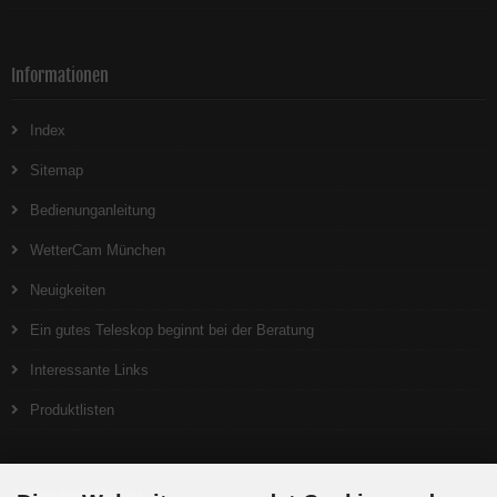
Informationen
Index
Sitemap
Bedienunganleitung
WetterCam München
Neuigkeiten
Ein gutes Teleskop beginnt bei der Beratung
Interessante Links
Produktlisten