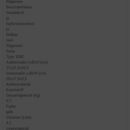
Allgemein
Besonderheiten
Staubdicht
ja
Spritzwasserfest
ja
Rollbar
nein
Allgemein
Serie
Type 1000
Außenmaße LxBxH (cm)
27x21,5x10,5
Innenmaße LxBxH (cm)
25x17,5x9,5
Außenmaterial
Kunststoff
Gesamtgewicht (kg)
0,7
Farbe
gelb
Volumen (Liter)
4,1
Innenmaterial