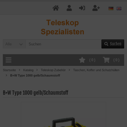
Suchen
Alle
(
0
)
(
0
)
Startseite
Katalog
Teleskop Zubehör
Taschen, Koffer und Schutzhüllen
B+W Type 1000 gelb/Schaumstoff
B+W Type 1000 gelb/Schaumstoff