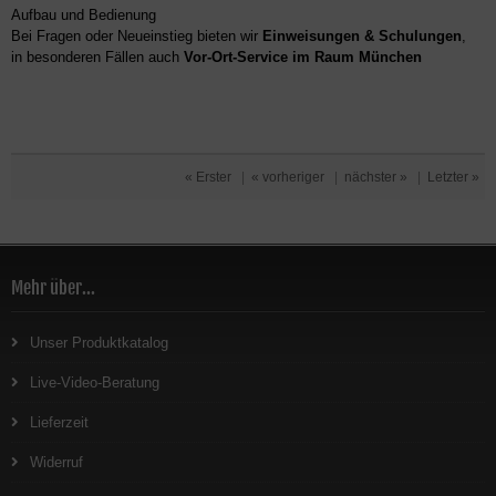
Aufbau und Bedienung
Bei Fragen oder Neueinstieg bieten wir
Einweisungen & Schulungen
,
in besonderen Fällen auch
Vor-Ort-Service im Raum München
« Erster
|
« vorheriger
|
nächster »
|
Letzter »
Mehr über...
Unser Produktkatalog
Live-Video-Beratung
Lieferzeit
Widerruf