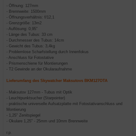
- Öffnung: 127mm
- Brennweite: 1500mm
- Öffnungsverhältnis: f/12,1
- Grenzgröße: 13m2
- Auflösung: 0,95"
- Länge des Tubus: 33 cm
- Durchmesser des Tubus: 14cm
- Gewicht des Tubus: 3,4kg
- Problemlose Scharfstellung durch Innenfokus
- Anschluss für Fotostative
- Prismenschiene für Montierungen
- T2 Gewinde an der Okularaufnahme
Lieferumfang des Skywatcher Maksutovs BKM127OTA
- Maksutov 127mm - Tubus mit Optik
- Leuchtpunktsucher (Starpointer)
- praktische universelle Aufsatzplatte mit Fotostativanschluss und
Montierung
- 1,25" Zenitspiegel
- Okulare 1,25" - 25mm und 10mm Brennweite
r.p.