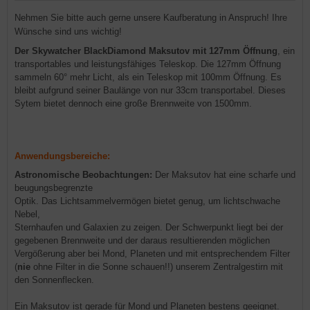
Nehmen Sie bitte auch gerne unsere Kaufberatung in Anspruch! Ihre
Wünsche sind uns wichtig!
Der Skywatcher BlackDiamond Maksutov mit 127mm Öffnung
, ein
transportables und leistungsfähiges Teleskop. Die 127mm Öffnung
sammeln 60° mehr Licht, als ein Teleskop mit 100mm Öffnung. Es
bleibt aufgrund seiner Baulänge von nur 33cm transportabel. Dieses
Sytem bietet dennoch eine große Brennweite von 1500mm.
Anwendungsbereiche:
Astronomische Beobachtungen:
Der Maksutov hat eine scharfe und
beugungsbegrenzte
Optik. Das Lichtsammelvermögen bietet genug, um lichtschwache
Nebel,
Sternhaufen und Galaxien zu zeigen. Der Schwerpunkt liegt bei der
gegebenen Brennweite und der daraus resultierenden möglichen
Vergößerung aber bei Mond, Planeten und mit entsprechendem Filter
(
nie
ohne Filter in die Sonne schauen!!) unserem Zentralgestirn mit
den Sonnenflecken.
Ein Maksutov ist gerade für Mond und Planeten bestens geeignet.