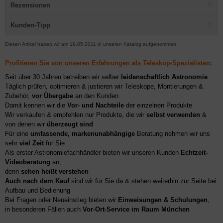
Rezensionen
Kunden-Tipp
Diesen Artikel haben wir am 19.05.2011 in unseren Katalog aufgenommen.
Profitieren Sie von unseren Erfahrungen als Teleskop-Spezialisten:
Seit über 30 Jahren betreiben wir selber
leidenschaftlich Astronomie
Täglich prüfen, optimieren & justieren wir Teleskope, Montierungen &
Zubehör,
vor Übergabe
an den Kunden
Damit kennen wir die
Vor- und Nachteile
der einzelnen Produkte
Wir verkaufen & empfehlen nur Produkte, die wir
selbst verwenden
&
von denen wir
überzeugt sind
Für eine
umfassende, markenunabhängige
Beratung nehmen wir uns
sehr
viel Zeit
für Sie
Als erster Astronomiefachhändler bieten wir unseren Kunden
Echtzeit-
Videoberatung
an,
denn
sehen heißt verstehen
Auch nach dem Kauf
sind wir für Sie da & stehen weiterhin zur Seite bei
Aufbau und Bedienung
Bei Fragen oder Neueinstieg bieten wir
Einweisungen & Schulungen
,
in besonderen Fällen auch
Vor-Ort-Service im Raum München