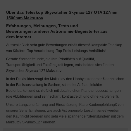
Über das Teleskop Skywatcher Skymax-127 OTA
127mm
1500mm Maksutov
E
rfahrungen
, Meinungen, Tests und
Bewertungen anderer Astronomie-Begeisterter aus
dem Internet
Ausschließlich sehr gute Bewertungen erhält dieses€ kompakte Teleskop
von Käufern. Top Verarbeitung, Top Preis-Leistungs-Verhältnis!
Gerade Sternenfreunde, die ihre Prioritäten auf Qualität,
Transportfähigkeit und Fotofähigkeit legen, entscheiden sich für den
Skywatcher Skymax-127 Maksutov.
In der Praxis überzeugt der Maksutov den Hobbyastronomen€ dann schon
in der Basisausstattung in Sachen, schneller Aufbau, leichter
Bedienbarkeit und schließlich mit detailreichen Planetenbeobachtungen
(die Abbildungen sind sehr scharf , kontrastreich und ohne Farbfehler!).
Unsere Langzeiterfahrung und Einschätzung: Klare Kaufempfehlung€ von
unserer Seite! Einsteiger, wie auch Astronomiefortgeschrittene€ werden
den Kauf nicht bereuen und sehr viele spannende "Sternstunden" mit dem
Maksutov Skymax-127 erleben.