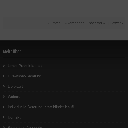
« Erster
|
« vorheriger
|
nächster »
|
Letzter »
Mehr über...
Unser Produktkatalog
Live-Video-Beratung
Lieferzeit
Widerruf
Individuelle Beratung, statt blinder Kauf!
Kontakt
Preise und Angebote