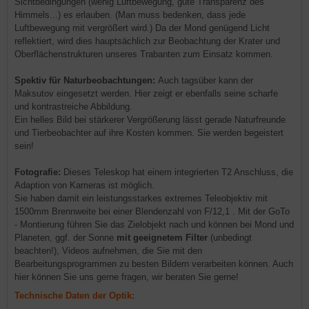
Sichtbedingungen (wenig Luftbewegung, gute Transparenz des
Himmels...) es erlauben. (Man muss bedenken, dass jede
Luftbewegung mit vergrößert wird.) Da der Mond genügend Licht
reflektiert, wird dies hauptsächlich zur Beobachtung der Krater und
Oberflächenstrukturen unseres Trabanten zum Einsatz kommen.
Spektiv für Naturbeobachtungen:
Auch tagsüber kann der
Maksutov eingesetzt werden. Hier zeigt er ebenfalls seine scharfe
und kontrastreiche Abbildung.
Ein helles Bild bei stärkerer Vergrößerung lässt gerade Naturfreunde
und Tierbeobachter auf ihre Kosten kommen. Sie werden begeistert
sein!
Fotografie:
Dieses Teleskop hat einem integrierten T2 Anschluss, die
Adaption von Kameras ist möglich.
Sie haben damit ein leistungsstarkes extremes Teleobjektiv mit
1500mm Brennweite bei einer Blendenzahl von F/12,1 . Mit der GoTo
- Montierung führen Sie das Zielobjekt nach und können bei Mond und
Planeten, ggf. der Sonne
mit geeignetem Filter
(unbedingt
beachten!), Videos aufnehmen, die Sie mit den
Bearbeitungsprogrammen zu besten Bildern verarbeiten können. Auch
hier können Sie uns gerne fragen, wir beraten Sie gerne!
Technische Daten der Optik: