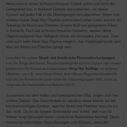
Wenn man in einem lichtverschmutzen Gebiet wohnt und nicht die
Gelegenheit hat, in dunklere Gebiete auszuweichen, ist dieses
System auf jeden Fall in die Überlegungen einzubeziehen. Wenn man
sowieso keine Deep Sky Objekte ausreichend sehen kann, kommt ein
Teleskop für Mond und Planeten (Sonne NUR mit geeignetem Filter)
in Betracht. Auch bei lichtverschmutzen Gebieten, werden diese
Objekte aufgrund ihrer Helligkeit immer ein lohnendes Ziel sein. Zwar
sind auch helle Deep Sky Objekte möglich, das Hauptaugenmerk wird
aber auf Mond und Planeten gelegt sein.
Genießen Sie schöne
Mond- und detailreiche Planetenbeobachtungen
(wie die Ringe des Saturn, Mondschattenspiele auf dem Jupiter oder dessen
großer roter Fleck) und auch interessante
Deep-Sky Ausflüge
zu helleren
Objekten, wie z.B.. dem Orion-Nebel, dem offenen Doppelsternhaufen (h
und chi) im Perseus oder auch schon die Galaxiengruppen M81, nicht zu
vergessen der Sternhaufen im Herkules M13!
Zusammen mit dem hellen und kontrastreichen Bild, zeigen sich hier
schöne Details. Das Gesichtsfeld ist natürlich etwas kleiner als bei
kurzbrennweitigen Geräten, aber bei Mond und Planeten brauche ich
das nicht. Da ist die längere Brennweite von Vorteil, weil man für
höhere Vergrößerungen keine zusätzliche Barlowlinse benötigt. Diese
kommt bei sehr hohen Vergrößerungen zum Einsatz, wenn die