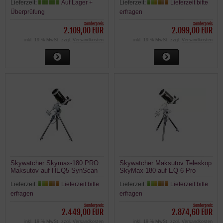
Lieferzeit:
Auf Lager +
Lieferzeit:
Lieferzeit bitte
180mm/2700mm
150mm 1800mm
Überprüfung
erfragen
Sonderpreis
Sonderpreis
2.109,00 EUR
2.099,00 EUR
inkl. 19 % MwSt. zzgl.
Versandkosten
inkl. 19 % MwSt. zzgl.
Versandkosten
Skywatcher Skymax-180 PRO
Skywatcher Maksutov Teleskop
Maksutov auf HEQ5 SynScan
SkyMax-180 auf EQ-6 Pro
GoTo Montierung
SynScan GoTo Montierung
Lieferzeit:
Lieferzeit bitte
Lieferzeit:
Lieferzeit bitte
180mm/2700mm
180mm/2700mm
erfragen
erfragen
Sonderpreis
Sonderpreis
2.449,00 EUR
2.874,60 EUR
inkl. 19 % MwSt. zzgl.
Versandkosten
inkl. 19 % MwSt. zzgl.
Versandkosten