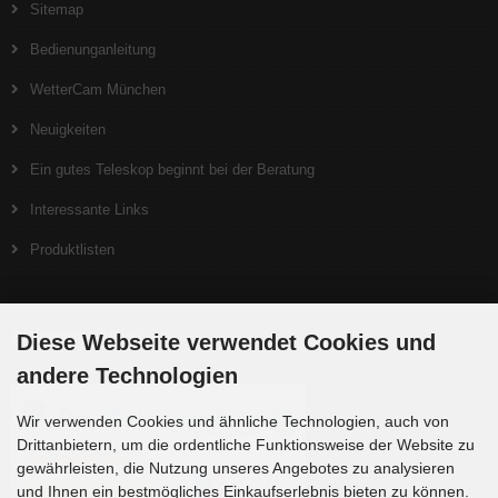
Sitemap
Bedienunganleitung
WetterCam München
Neuigkeiten
Ein gutes Teleskop beginnt bei der Beratung
Interessante Links
Produktlisten
Zahlungsmethoden
Diese Webseite verwendet Cookies und
andere Technologien
Wir verwenden Cookies und ähnliche Technologien, auch von
Drittanbietern, um die ordentliche Funktionsweise der Website zu
gewährleisten, die Nutzung unseres Angebotes zu analysieren
und Ihnen ein bestmögliches Einkaufserlebnis bieten zu können.