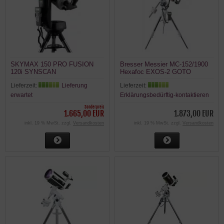
SKYMAX 150 PRO FUSION
Bresser Messier MC-152/1900
120i SYNSCAN
Hexafoc EXOS-2 GOTO
Maksutov Teleskop mit
Lieferzeit:
Lieferung
Lieferzeit:
Montierung
erwartet
Erklärungsbedürftig-kontaktieren
Sonderpreis
1.665,00 EUR
1.873,00 EUR
inkl. 19 % MwSt. zzgl.
Versandkosten
inkl. 19 % MwSt. zzgl.
Versandkosten