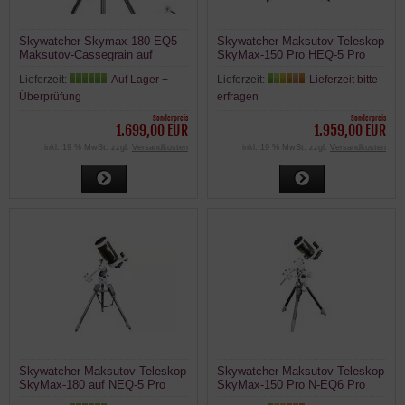
Skywatcher Skymax-180 EQ5
Skywatcher Maksutov Teleskop
Maksutov-Cassegrain auf
SkyMax-150 Pro HEQ-5 Pro
leichter Montierung NEQ5
SynScan GoTo Montierung
Lieferzeit:
Auf Lager +
Lieferzeit:
Lieferzeit bitte
150mm 1800mm
Überprüfung
erfragen
Sonderpreis
Sonderpreis
1.699,00 EUR
1.959,00 EUR
inkl. 19 % MwSt. zzgl.
Versandkosten
inkl. 19 % MwSt. zzgl.
Versandkosten
Skywatcher Maksutov Teleskop
Skywatcher Maksutov Teleskop
SkyMax-180 auf NEQ-5 Pro
SkyMax-150 Pro N-EQ6 Pro
SynScan GoTo Montierung
SynScan GoTo Montierung