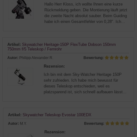
Hallo Herr Kloss, ich wollte Ihnen eine kurze
Rückmeldung geben. Die Montierung läuft jetzt
die zweite Nacht absolut sauber. Beim Guiding
habe ich einen Gesamtfehler von 0,28". Ich
möchte mich herzlich bei Ihnen für die
großartige Hilfe und Geduld b...
Artikel:
Skywatcher Heritage-150P FlexTube Dobson 150mm
750mm f/5 Teleskop / Fernrohr
Autor:
Philipp Alexander R.
Bewertung:
Rezension:
Ich bin mit dem Sky-Watcher Heritage 150P
sehr zufrieden. Ich habe mich bewusst für
dieses Teleskop entschieden, weil es
platzsparend ist, sich schnell aufbauen lässt
und trotzdem eine ordentliche Öffnung bietet.
Gerade wenn man nicht jedes Mal viel ...
Artikel:
Skywatcher Teleskop Evostar 100EDX
Autor:
M.Y.
Bewertung:
Rezension: