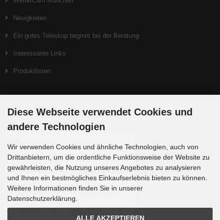
WetterCam München
Neuigkeiten
Ein gutes Teleskop beginnt bei der Beratung
Interessante Links
Produktlisten
Zahlungsmethoden
Diese Webseite verwendet Cookies und
andere Technologien
Wir verwenden Cookies und ähnliche Technologien, auch von
Drittanbietern, um die ordentliche Funktionsweise der Website zu
gewährleisten, die Nutzung unseres Angebotes zu analysieren
und Ihnen ein bestmögliches Einkaufserlebnis bieten zu können.
Weitere Informationen finden Sie in unserer
Datenschutzerklärung.
ALLE AKZEPTIEREN