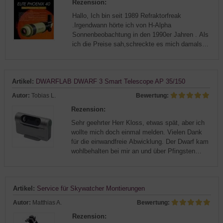
Rezension:
Hallo, Ich bin seit 1989 Refraktorfreak
.Irgendwann hörte ich von H-Alpha
Sonnenbeobachtung in den 1990er Jahren . Als
ich die Preise sah,schreckte es mich damals
ab. Dann kam das Acuter Elite Phoenix auf den
Markt und ich war begeistert von den w...
Artikel:
DWARFLAB DWARF 3 Smart Telescope AP 35/150
Autor:
Tobias L.
Bewertung:
Rezension:
Sehr geehrter Herr Kloss, etwas spät, aber ich
wollte mich doch einmal melden. Vielen Dank
für die einwandfreie Abwicklung. Der Dwarf kam
wohlbehalten bei mir an und über Pfingsten
konnte ich dann loslegen. Ich bin ja absoluter
Anfänger bzgl. Astr...
Artikel:
Service für Skywatcher Montierungen
Autor:
Matthias A.
Bewertung:
Rezension: