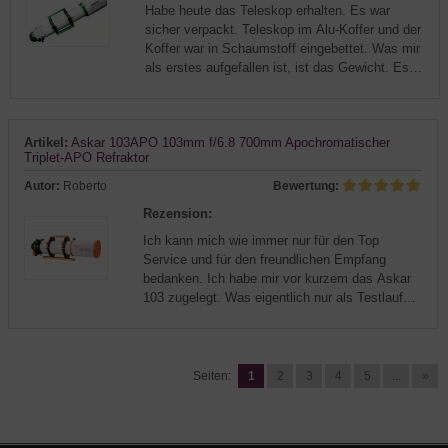
Habe heute das Teleskop erhalten. Es war
sicher verpackt. Teleskop im Alu-Koffer und der
Koffer war in Schaumstoff eingebettet. Was mir
als erstes aufgefallen ist, ist das Gewicht. Es
ist schwer für ein100mm Refraktor, 5,5kg nur
das Teleskop. Mit Zen...
Artikel:
Askar 103APO 103mm f/6.8 700mm Apochromatischer
Triplet-APO Refraktor
Autor:
Roberto
Bewertung:
Rezension:
Ich kann mich wie immer nur für den Top
Service und für den freundlichen Empfang
bedanken. Ich habe mir vor kurzem das Askar
103 zugelegt. Was eigentlich nur als Testlauf
dienen sollte, entwickelte sich zu einer tollen
Session in der ich nicht nur da...
Seiten:
1
2
3
4
5
...
»