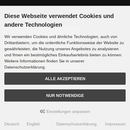
Zahlungsmethoden
Diese Webseite verwendet Cookies und
andere Technologien
Wir verwenden Cookies und ähnliche Technologien, auch von
Drittanbietern, um die ordentliche Funktionsweise der Website zu
gewährleisten, die Nutzung unseres Angebotes zu analysieren
und Ihnen ein bestmögliches Einkaufserlebnis bieten zu können.
Weitere Informationen finden Sie in unserer
Datenschutzerklärung.
ALLE AKZEPTIEREN
Die Box kann unter tpl_modified/boxes/box_miscellaneous.html verändert werden. Die
NUR NOTWENDIGE
Sprachvariablen befinden sich in der Datei tpl_modified/lang/german/lang_german.custom.
Einstellungen anpassen
Teleskop-Spezialisten © 2026 | Template © 2009-2026 by
mod
ified eCommerce Shopsoftware
Deutsch
English
Datenschutzerklärung
Impressum
mod
ified eCommerce Shopsoftware © 2009-2026