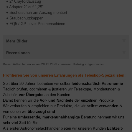
♦ 2" Crayfordauszug
♦ Adapter 2" auf 1,25"
♦ Sucherschuh am Auszug montiert
♦ Staubschutzkappen
♦ EQ5 / GP Level Prismenschiene
Mehr Bilder
Rezensionen
Diesen Artikel haben wir am 20.12.2023 in unseren Katalog aufgenommen.
Profitieren Sie von unseren Erfahrungen als Teleskop-Spezialisten:
Seit über 30 Jahren betreiben wir selber
leidenschaftlich Astronomie
Täglich prüfen, optimieren & justieren wir Teleskope, Montierungen &
Zubehör,
vor Übergabe
an den Kunden
Damit kennen wir die
Vor- und Nachteile
der einzelnen Produkte
Wir verkaufen & empfehlen nur Produkte, die wir
selbst verwenden
&
von denen wir
überzeugt sind
Für eine
umfassende, markenunabhängige
Beratung nehmen wir uns
sehr
viel Zeit
für Sie
Als erster Astronomiefachhändler bieten wir unseren Kunden
Echtzeit-