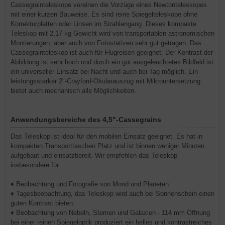
Cassegrainteleskope vereinen die Vorzüge eines Newtonteleskopes
mit einer kurzen Bauweise. Es sind reine Spiegelteleskope ohne
Korrekturplatten oder Linsen im Strahlengang. Dieses kompakte
Teleskop mit 2,17 kg Gewicht wird von transportablen astronomischen
Montierungen, aber auch von Fotostativen sehr gut getragen. Das
Cassegrainteleskop ist auch für Flugreisen geeignet. Der Kontrast der
Abbildung ist sehr hoch und durch ein gut ausgeleuchtetes Bildfeld ist
ein universeller Einsatz bei Nacht und auch bei Tag möglich. Ein
leistungsstarker 2"-Crayford-Okularauszug mit Mikrountersetzung
bietet auch mechanisch alle Möglichkeiten.
Anwendungsbereiche des 4,5"-Cassegrains
Das Teleskop ist ideal für den mobilen Einsatz geeignet. Es hat in
kompakten Transporttaschen Platz und ist binnen weniger Minuten
aufgebaut und einsatzbereit. Wir empfehlen das Teleskop
insbesondere für:
♦ Beobachtung und Fotografie von Mond und Planeten.
♦ Tagesbeobachtung, das Teleskop wird auch bei Sonnenschein einen
guten Kontrast bieten.
♦ Beobachtung von Nebeln, Sternen und Galaxien - 114 mm Öffnung
bei einer reinen Spiegeloptik produziert ein helles und kontrastreiches