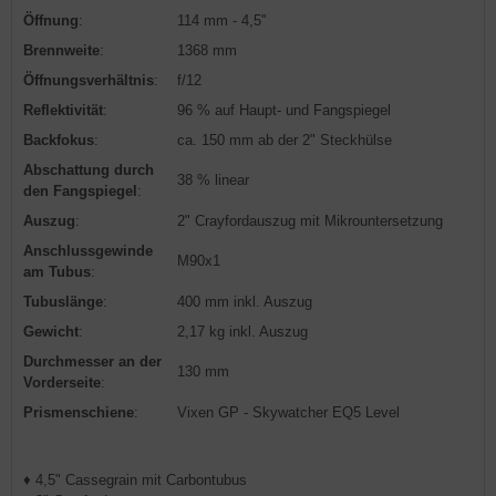
Öffnung
:
114 mm - 4,5"
Brennweite
:
1368 mm
Öffnungsverhältnis
:
f/12
Reflektivität
:
96 % auf Haupt- und Fangspiegel
Backfokus
:
ca. 150 mm ab der 2" Steckhülse
Abschattung durch
38 % linear
den Fangspiegel
:
Auszug
:
2" Crayfordauszug mit Mikrountersetzung
Anschlussgewinde
M90x1
am Tubus
:
Tubuslänge
:
400 mm inkl. Auszug
Gewicht
:
2,17 kg inkl. Auszug
Durchmesser an der
130 mm
Vorderseite
:
Prismenschiene
:
Vixen GP - Skywatcher EQ5 Level
♦ 4,5" Cassegrain mit Carbontubus