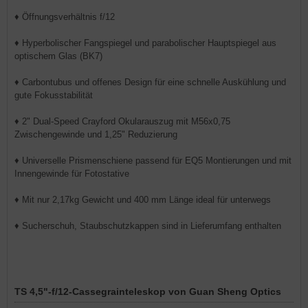
♦ Öffnungsverhältnis f/12
♦ Hyperbolischer Fangspiegel und parabolischer Hauptspiegel aus
optischem Glas (BK7)
♦ Carbontubus und offenes Design für eine schnelle Auskühlung und
gute Fokusstabilität
♦ 2" Dual-Speed Crayford Okularauszug mit M56x0,75
Zwischengewinde und 1,25" Reduzierung
♦ Universelle Prismenschiene passend für EQ5 Montierungen und mit
Innengewinde für Fotostative
♦ Mit nur 2,17kg Gewicht und 400 mm Länge ideal für unterwegs
♦ Sucherschuh, Staubschutzkappen sind in Lieferumfang enthalten
TS 4,5"-f/12-Cassegrainteleskop von Guan Sheng Optics