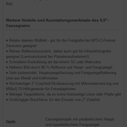
Bild.
Weitere Vorteile und Ausstattungsmerkmale des 4,5"-
Cassegrains
♦ Relativ ebenes Bildfeld - gut für die Fotografie bis APS-C-Format-
Sensoren geeignet
♦ Reines Reflexionssystem, daher auch gut für Infrarotfotografie
geeignet (Luminanzkanal bei Planetenaufnahmen!)
♦ Schnellere Auskühlung als bei einem SC oder Maksutov
♦ Helleres Bild durch 96 % Reflexion auf Haupt- und Fangspiegel
♦ Sehr justierstabil, Hauptspiegelfassung und Fangspiegelhalterung
sind aus Metall und kollimierbar
♦ Hochwertiger 2"-Crayford-Okularauszug mit Mikrountersetzung und
M56x0,75-Hilfsgewinde für Fotoadaptionen
♦ Weniger Tauprobleme, da es keine frontseitige Linse oder Platte gibt
♦ Großzügiger Backfokus für den Einsatz von 2"-Zubehör
Cassegrainoptik mit parabolischem Haupt-
Optik
:
und hyperbolischem Fangspiegel