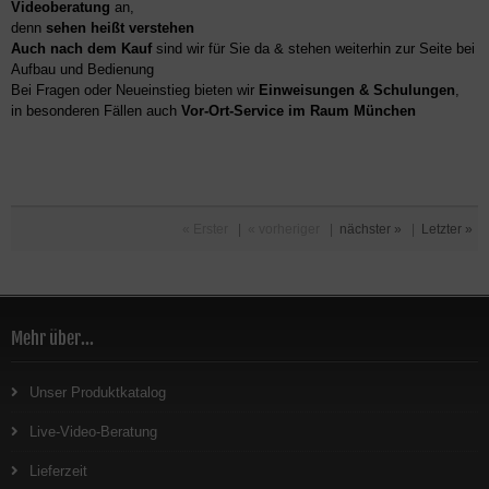
Videoberatung
an,
denn
sehen heißt verstehen
Auch nach dem Kauf
sind wir für Sie da & stehen weiterhin zur Seite bei
Aufbau und Bedienung
Bei Fragen oder Neueinstieg bieten wir
Einweisungen & Schulungen
,
in besonderen Fällen auch
Vor-Ort-Service im Raum München
« Erster
|
« vorheriger
|
nächster »
|
Letzter »
Mehr über...
Unser Produktkatalog
Live-Video-Beratung
Lieferzeit