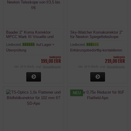
Baader 2" Koma Korrektor
Sky-Watcher Komakorrektor 2"
MPCC Mark III Visuelle und
für Newton Spiegelteleskope
Fotografische Version - für
Lieferzeit:
Auf Lager +
Lieferzeit:
Newton Teleskope von f/3,5 bis
f/6
Überprüfung
Erklärungsbedürftig-kontaktieren
Sonderpreis
Sonderpreis
199,00 EUR
219,00 EUR
inkl. 19 % MwSt. zzgl.
Versandkosten
inkl. 19 % MwSt. zzgl.
Versandkosten
NEU