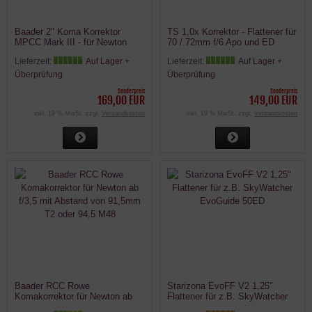
Baader 2" Koma Korrektor
TS 1,0x Korrektor - Flattener für
MPCC Mark III - für Newton
70 / 72mm f/6 Apo und ED
Teleskope von f/3,5 bis f/6
Refraktoren
Lieferzeit:
Auf Lager +
Lieferzeit:
Auf Lager +
Überprüfung
Überprüfung
Sonderpreis
Sonderpreis
169,00 EUR
149,00 EUR
inkl. 19 % MwSt. zzgl.
Versandkosten
inkl. 19 % MwSt. zzgl.
Versandkosten
Baader RCC Rowe
Starizona EvoFF V2 1,25"
Komakorrektor für Newton ab
Flattener für z.B. SkyWatcher
f/3,5 mit Abstand von 91,5mm
EvoGuide 50ED