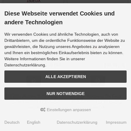
Diese Webseite verwendet Cookies und
andere Technologien
Wir verwenden Cookies und ähnliche Technologien, auch von
Sky-Watcher 0.77x Focal
SkyWatcher 0,7x Reducer /
Drittanbietern, um die ordentliche Funktionsweise der Website zu
Reducer/Korrektor for Evostar-
Flattener für Skymax-200DX
150EDX
gewährleisten, die Nutzung unseres Angebotes zu analysieren
Lieferzeit:
Lieferzeit:
Lieferzeit bitte
und Ihnen ein bestmögliches Einkaufserlebnis bieten zu können.
Lieferung erwartet
erfragen
Weitere Informationen finden Sie in unserer
299,00 EUR
299,00 EUR
Datenschutzerklärung.
inkl. 19 % MwSt. zzgl.
Versandkosten
inkl. 19 % MwSt. zzgl.
Versandkosten
ALLE AKZEPTIEREN
NUR NOTWENDIGE
NEU
NEU
Einstellungen anpassen
Deutsch
English
Datenschutzerklärung
Impressum