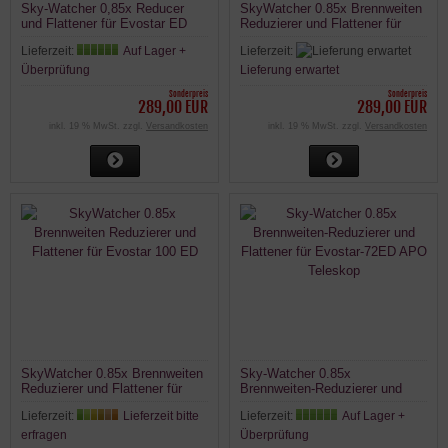
Sky-Watcher 0,85x Reducer
SkyWatcher 0.85x Brennweiten
und Flattener für Evostar ED
Reduzierer und Flattener für
80/600 80ED
Evostar 120ED
Lieferzeit:
Auf Lager +
Lieferzeit:
Überprüfung
Lieferung erwartet
Sonderpreis
Sonderpreis
289,00 EUR
289,00 EUR
inkl. 19 % MwSt. zzgl.
Versandkosten
inkl. 19 % MwSt. zzgl.
Versandkosten
SkyWatcher 0.85x Brennweiten
Sky-Watcher 0.85x
Reduzierer und Flattener für
Brennweiten-Reduzierer und
Evostar 100 ED
Flattener für Evostar-72ED APO
Lieferzeit:
Lieferzeit bitte
Lieferzeit:
Auf Lager +
Teleskop
erfragen
Überprüfung