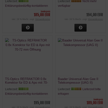
Lieferzeit:
Lieferzeit:
Nicht mehr
T2 oder 94,5 M48
Erklärungsbedürftig-kontaktieren
verfügbar
Sonderpreis
185,00 EUR
194,00 EUR
inkl. 19 % MwSt. zzgl.
Versandkosten
inkl. 19 % MwSt. zzgl.
Versandkosten
TS-Optics REFRAKTOR 0.8x
Baader Universal Alan Gee II
Korrektor für ED & Apo mit 70-
Telekompressor (UAG II)
72 mm Öffnung
Lieferzeit:
Lieferzeit:
Lieferzeit bitte
Erklärungsbedürftig-kontaktieren
erfragen
Sonderpreis
195,00 EUR
189,00 EUR
inkl. 19 % MwSt. zzgl.
Versandkosten
inkl. 19 % MwSt. zzgl.
Versandkosten