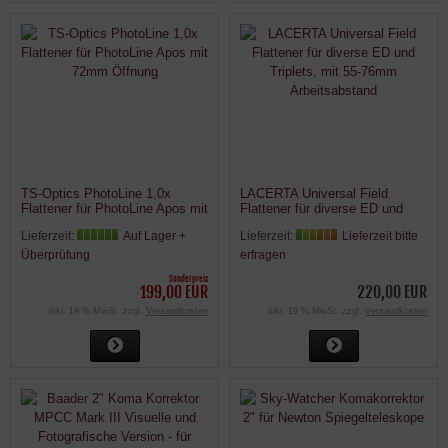
TS-Optics PhotoLine 1,0x
LACERTA Universal Field
Flattener für PhotoLine Apos mit
Flattener für diverse ED und
72mm Öffnung
Triplets, mit 55-76mm
Lieferzeit:
Auf Lager +
Lieferzeit:
Lieferzeit bitte
Arbeitsabstand
Überprüfung
erfragen
Sonderpreis
199,00 EUR
220,00 EUR
inkl. 19 % MwSt. zzgl.
Versandkosten
inkl. 19 % MwSt. zzgl.
Versandkosten