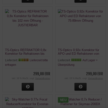
TS-Optics REFRAKTOR 0,8x
TS-Optics 0,92x Korrektor für
Korrektor für Refraktoren bis
APO und ED Refraktoren von
102 mm Öffnung -
75-89mm Öffnung
Lieferzeit:
Lieferzeit bitte
Lieferzeit:
Auf Lager +
JUSTIERBAR
erfragen
Überprüfung
299,00 EUR
299,00 EUR
inkl. 19 % MwSt. zzgl.
Versandkosten
inkl. 19 % MwSt. zzgl.
Versandkosten
NEU