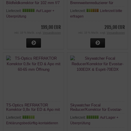
Bildfeldkorrektor für 102 mm f/7
Brennweitenreduzierer für
SD-Apo
AX103S (60mm)
Lieferzeit:
Auf Lager +
Lieferzeit:
Lieferzeit bitte
Überprüfung
erfragen
199,00 EUR
205,00 EUR
inkl. 19 % MwSt. zzgl.
Versandkosten
inkl. 19 % MwSt. zzgl.
Versandkosten
TS-Optics REFRAKTOR
Skywatcher Focal
Korrektor 0,8x für ED & Apo mit
Reducer/Korrektor für Evostar-
60-65 mm Öffnung
100EDX & Esprit-70EDX
Lieferzeit:
Lieferzeit:
Auf Lager +
Erklärungsbedürftig-kontaktieren
Überprüfung