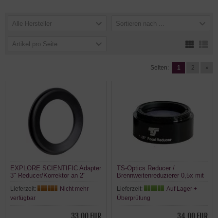
Alle Hersteller
Sortieren nach ...
Artikel pro Seite
Seiten:
1
2
»
EXPLORE SCIENTIFIC Adapter
TS-Optics Reducer /
3" Reducer/Korrektor an 2"
Brennweitenreduzierer 0,5x mit
Crayford
1,25" Filtergewinde
Lieferzeit:
Nicht mehr
Lieferzeit:
Auf Lager +
verfügbar
Überprüfung
33,00 EUR
34,00 EUR