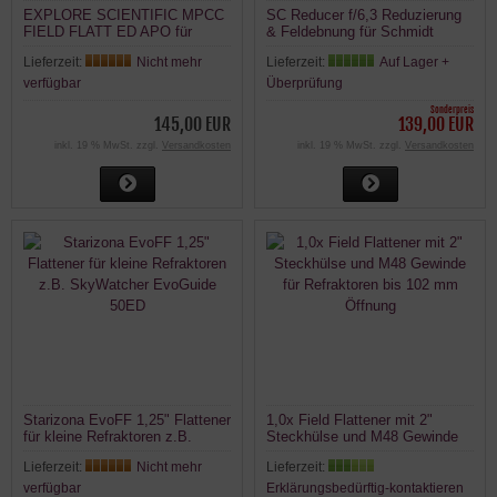
EXPLORE SCIENTIFIC MPCC
SC Reducer f/6,3 Reduzierung
FIELD FLATT ED APO für
& Feldebnung für Schmidt
NIKON oder CANON EOS T2
Cassegrains
Lieferzeit:
Nicht mehr
Lieferzeit:
Auf Lager +
verfügbar
Überprüfung
Sonderpreis
145,00 EUR
139,00 EUR
inkl. 19 % MwSt. zzgl.
Versandkosten
inkl. 19 % MwSt. zzgl.
Versandkosten
Starizona EvoFF 1,25" Flattener
1,0x Field Flattener mit 2"
für kleine Refraktoren z.B.
Steckhülse und M48 Gewinde
SkyWatcher EvoGuide 50ED
für Refraktoren bis 102 mm
Lieferzeit:
Nicht mehr
Lieferzeit:
Öffnung
verfügbar
Erklärungsbedürftig-kontaktieren