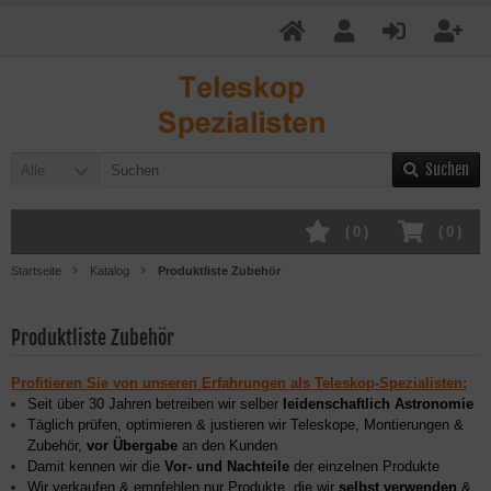
Suchen
Alle
(
0
)
(
0
)
Startseite
Katalog
Produktliste Zubehör
Produktliste Zubehör
Profitieren Sie von unseren Erfahrungen als Teleskop-Spezialisten:
Seit über 30 Jahren betreiben wir selber
leidenschaftlich Astronomie
Täglich prüfen, optimieren & justieren wir Teleskope, Montierungen &
Zubehör,
vor Übergabe
an den Kunden
Damit kennen wir die
Vor- und Nachteile
der einzelnen Produkte
Wir verkaufen & empfehlen nur Produkte, die wir
selbst verwenden
&