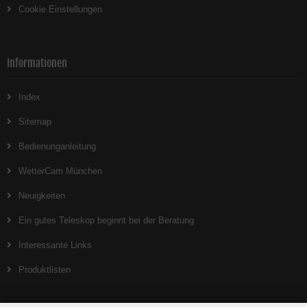
Cookie Einstellungen
Informationen
Index
Sitemap
Bedienunganleitung
WetterCam München
Neuigkeiten
Ein gutes Teleskop beginnt bei der Beratung
Interessante Links
Produktlisten