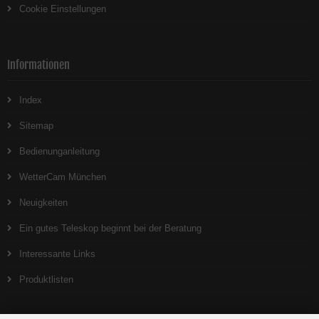
Cookie Einstellungen
Informationen
Index
Sitemap
Bedienunganleitung
WetterCam München
Neuigkeiten
Ein gutes Teleskop beginnt bei der Beratung
Interessante Links
Produktlisten