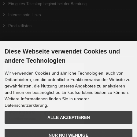
Ein gutes Teleskop beginnt bei der Beratung
Interessante Links
Produktlisten
Zahlungsmethoden
Diese Webseite verwendet Cookies und
andere Technologien
Wir verwenden Cookies und ähnliche Technologien, auch von
Drittanbietern, um die ordentliche Funktionsweise der Website zu
gewährleisten, die Nutzung unseres Angebotes zu analysieren
und Ihnen ein bestmögliches Einkaufserlebnis bieten zu können.
Weitere Informationen finden Sie in unserer
Datenschutzerklärung.
ALLE AKZEPTIEREN
Die Box kann unter tpl_modified/boxes/box_miscellaneous.html verändert werden. Die
NUR NOTWENDIGE
Sprachvariablen befinden sich in der Datei tpl_modified/lang/german/lang_german.custom.