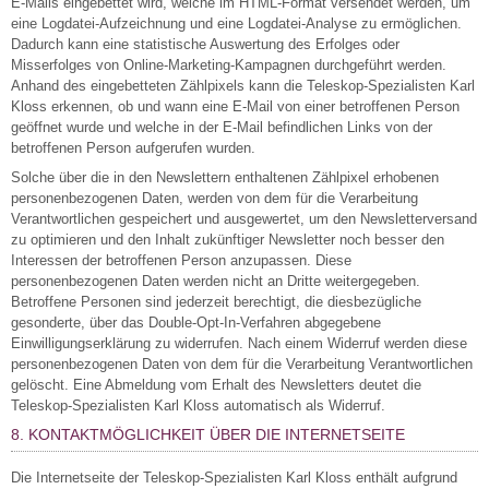
E-Mails eingebettet wird, welche im HTML-Format versendet werden, um
eine Logdatei-Aufzeichnung und eine Logdatei-Analyse zu ermöglichen.
Dadurch kann eine statistische Auswertung des Erfolges oder
Misserfolges von Online-Marketing-Kampagnen durchgeführt werden.
Anhand des eingebetteten Zählpixels kann die Teleskop-Spezialisten Karl
Kloss erkennen, ob und wann eine E-Mail von einer betroffenen Person
geöffnet wurde und welche in der E-Mail befindlichen Links von der
betroffenen Person aufgerufen wurden.
Solche über die in den Newslettern enthaltenen Zählpixel erhobenen
personenbezogenen Daten, werden von dem für die Verarbeitung
Verantwortlichen gespeichert und ausgewertet, um den Newsletterversand
zu optimieren und den Inhalt zukünftiger Newsletter noch besser den
Interessen der betroffenen Person anzupassen. Diese
personenbezogenen Daten werden nicht an Dritte weitergegeben.
Betroffene Personen sind jederzeit berechtigt, die diesbezügliche
gesonderte, über das Double-Opt-In-Verfahren abgegebene
Einwilligungserklärung zu widerrufen. Nach einem Widerruf werden diese
personenbezogenen Daten von dem für die Verarbeitung Verantwortlichen
gelöscht. Eine Abmeldung vom Erhalt des Newsletters deutet die
Teleskop-Spezialisten Karl Kloss automatisch als Widerruf.
8. KONTAKTMÖGLICHKEIT ÜBER DIE INTERNETSEITE
Die Internetseite der Teleskop-Spezialisten Karl Kloss enthält aufgrund