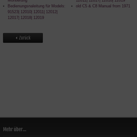
Montierung
12012| 12017| 12018| 12019
Bedienungsnaleitung für Models:
old C5 & C8 Manual from 1971
91523| 12010| 12011| 12012|
12017| 12018| 12019
Zurück
Mehr über...