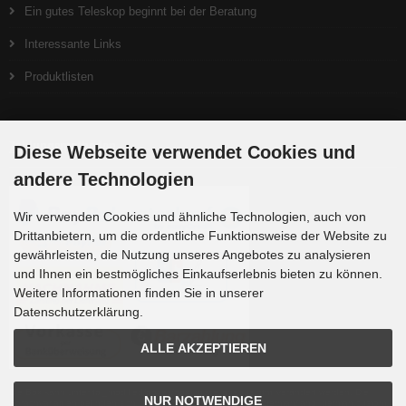
Ein gutes Teleskop beginnt bei der Beratung
Interessante Links
Produktlisten
Zahlungsmethoden
Diese Webseite verwendet Cookies und
andere Technologien
Wir verwenden Cookies und ähnliche Technologien, auch von
Drittanbietern, um die ordentliche Funktionsweise der Website zu
gewährleisten, die Nutzung unseres Angebotes zu analysieren
und Ihnen ein bestmögliches Einkaufserlebnis bieten zu können.
Weitere Informationen finden Sie in unserer
Datenschutzerklärung.
ALLE AKZEPTIEREN
Die Box kann unter tpl_modified/boxes/box_miscellaneous.html verändert werden. Die
NUR NOTWENDIGE
Sprachvariablen befinden sich in der Datei tpl_modified/lang/german/lang_german.custom.