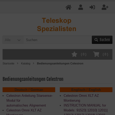
Suchen
Alle
(
0
)
(
0
)
Startseite
Katalog
Bedienungsanleitungen Celestron
Bedienungsanleitungen Celestron
Deutsch / German
Englisch / English
Celestron Anleitung Starsense-
Celestron
Omni XLT AZ
Modul für
Montierung
automatisches Alignement
INSTRUCTION MANUAL for
Celestron Omni XLT AZ
Models: 91523| 12010| 12011|