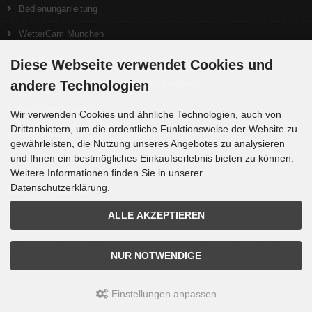
Bedienunganleitung
WetterCam München
Neuigkeiten
Diese Webseite verwendet Cookies und
andere Technologien
Ein gutes Teleskop beginnt bei der Beratung
Interessante Links
Wir verwenden Cookies und ähnliche Technologien, auch von
Drittanbietern, um die ordentliche Funktionsweise der Website zu
Produktlisten
gewährleisten, die Nutzung unseres Angebotes zu analysieren
und Ihnen ein bestmögliches Einkaufserlebnis bieten zu können.
Weitere Informationen finden Sie in unserer
Zahlungsmethoden
Datenschutzerklärung.
ALLE AKZEPTIEREN
Die Box kann unter tpl_modified/boxes/box_miscellaneous.html verändert werden. Die
NUR NOTWENDIGE
Sprachvariablen befinden sich in der Datei tpl_modified/lang/german/lang_german.custom.
Einstellungen anpassen
Teleskop-Spezialisten © 2026 | Template © 2009-2026 by
mod
ified eCommerce Shopsoftware