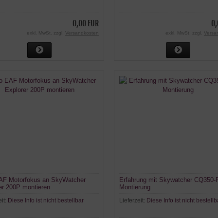
0,00 EUR
0,
exkl. MwSt. zzgl.
Versandkosten
exkl. MwSt. zzgl.
Versa
AF Motorfokus an SkyWatcher
Erfahrung mit Skywatcher CQ350-
er 200P montieren
Montierung
eit:
Diese Info ist nicht bestellbar
Lieferzeit:
Diese Info ist nicht bestellb