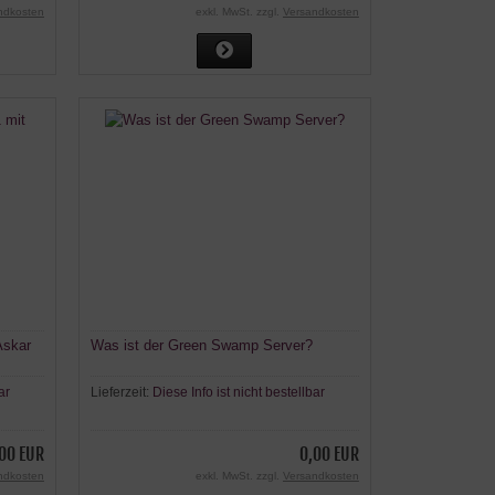
ndkosten
exkl. MwSt. zzgl.
Versandkosten
Askar
Was ist der Green Swamp Server?
ar
Lieferzeit:
Diese Info ist nicht bestellbar
00 EUR
0,00 EUR
ndkosten
exkl. MwSt. zzgl.
Versandkosten