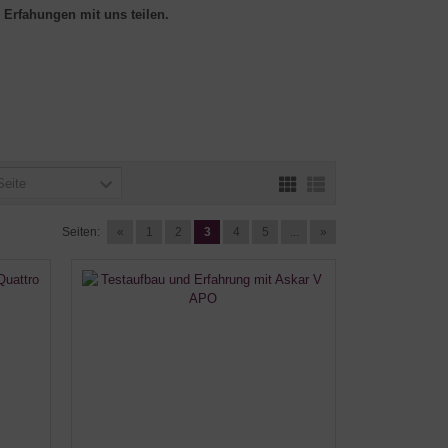
 Erfahungen mit uns teilen.
Seite
Seiten:
«
1
2
3
4
5
...
»