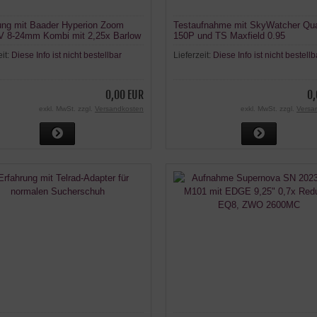
ung mit Baader Hyperion Zoom
Testaufnahme mit SkyWatcher Qua
V 8-24mm Kombi mit 2,25x Barlow
150P und TS Maxfield 0.95
Komakorrektor
eit:
Diese Info ist nicht bestellbar
Lieferzeit:
Diese Info ist nicht bestellb
0,00 EUR
0,
exkl. MwSt. zzgl.
Versandkosten
exkl. MwSt. zzgl.
Versa