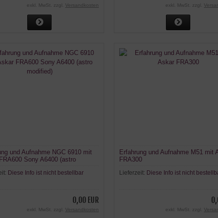
exkl. MwSt. zzgl.
Versandkosten
exkl. MwSt. zzgl.
Versa
ung und Aufnahme NGC 6910 mit
Erfahrung und Aufnahme M51 mit 
FRA600 Sony A6400 (astro
FRA300
ed)
eit:
Diese Info ist nicht bestellbar
Lieferzeit:
Diese Info ist nicht bestellb
0,00 EUR
0,
exkl. MwSt. zzgl.
Versandkosten
exkl. MwSt. zzgl.
Versa