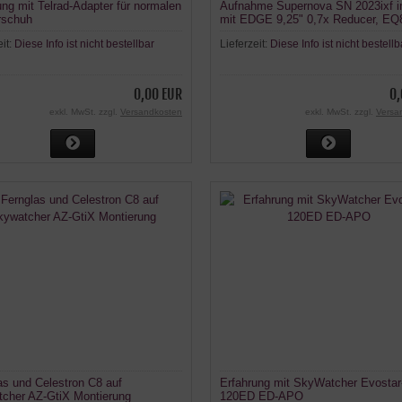
ung mit Telrad-Adapter für normalen
Aufnahme Supernova SN 2023ixf 
rschuh
mit EDGE 9,25" 0,7x Reducer, EQ
ZWO 2600MC
eit:
Diese Info ist nicht bestellbar
Lieferzeit:
Diese Info ist nicht bestellb
0,00 EUR
0,
exkl. MwSt. zzgl.
Versandkosten
exkl. MwSt. zzgl.
Versa
as und Celestron C8 auf
Erfahrung mit SkyWatcher Evostar
cher AZ-GtiX Montierung
120ED ED-APO