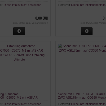
eit:
Diese Info ist nicht bestellbar
Lieferzeit:
Diese Info ist nicht bestellb
0,00 EUR
0,
exkl. MwSt. zzgl.
Versandkosten
exkl. MwSt. zzgl.
Versa
ung Aufnahme
Sonne mit LUNT LS130MT B3400 
00_IC5070_M1 mit ASKAR
ZWO ASI178mm auf CQ350 Monti
0 ZWO ASI294MC und Optolong L-
eit:
Diese Info ist nicht bestellbar
Lieferzeit:
Diese Info ist nicht bestellb
te