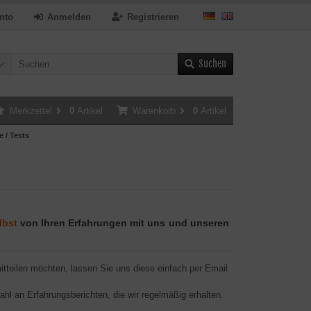
nto
Anmelden
Registrieren
Suchen
Merkzettel
0
Artikel
Warenkorb
0
Artikel
e / Tests
lbst
von Ihren Erfahrungen mit uns
und unseren
tteilen möchten, lassen Sie uns diese einfach per Email
wahl an Erfahrungsberichten, die wir regelmäßig erhalten.