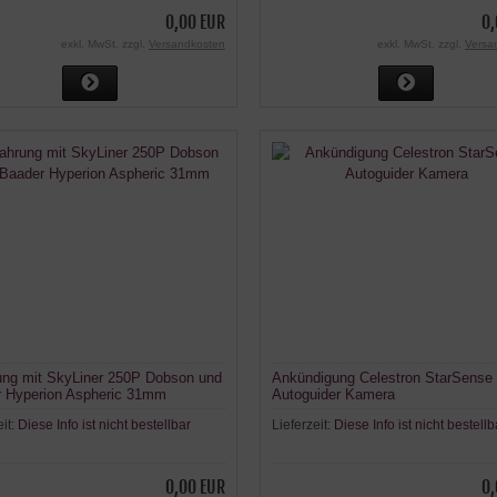
0,00 EUR
0,
exkl. MwSt. zzgl.
Versandkosten
exkl. MwSt. zzgl.
Versa
ung mit SkyLiner 250P Dobson und
Ankündigung Celestron StarSense
 Hyperion Aspheric 31mm
Autoguider Kamera
eit:
Diese Info ist nicht bestellbar
Lieferzeit:
Diese Info ist nicht bestellb
0,00 EUR
0,