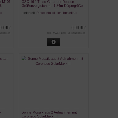
in M101
GSO 16 " Truss Gitterrohr Dobson
8,
Größenvergleich mit 1,84m Körpergröße
ar
Lieferzeit:
Diese Info ist nicht bestellbar
00 EUR
0,00 EUR
ndkosten
exkl. MwSt. zzgl.
Versandkosten
-
Sonne Mosaik aus 2 Aufnahmen mit
Coronado SolarMaxx III