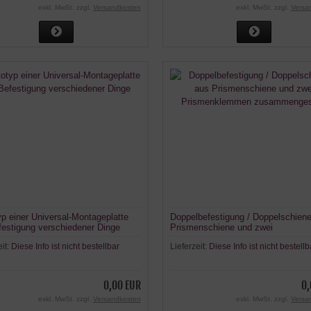
exkl. MwSt. zzgl.
Versandkosten
exkl. MwSt. zzgl.
Versa
yp einer Universal-Montageplatte
Doppelbefestigung / Doppelschien
festigung verschiedener Dinge
Prismenschiene und zwei
Prismenklemmen zusammengestel
eit:
Diese Info ist nicht bestellbar
Lieferzeit:
Diese Info ist nicht bestellb
0,00 EUR
0,
exkl. MwSt. zzgl.
Versandkosten
exkl. MwSt. zzgl.
Versa