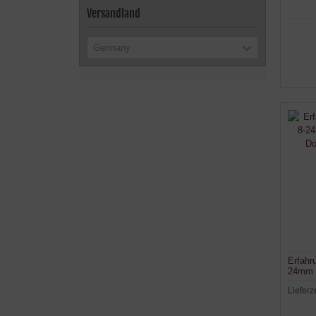
Versandland
Germany
Erfahr
24mm m
Dobson
Lieferz