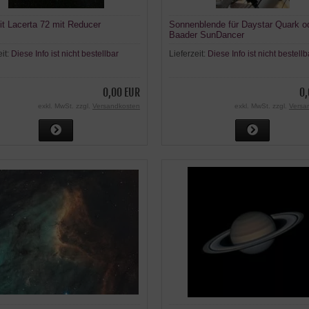
t Lacerta 72 mit Reducer
Sonnenblende für Daystar Quark o
Baader SunDancer
eit:
Diese Info ist nicht bestellbar
Lieferzeit:
Diese Info ist nicht bestellb
0,00 EUR
0,
exkl. MwSt. zzgl.
Versandkosten
exkl. MwSt. zzgl.
Versa