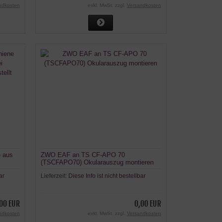
ndkosten
exkl. MwSt. zzgl.
Versandkosten
e aus
ZWO EAF an TS CF-APO 70
(TSCFAPO70) Okularauszug montieren
lt
ar
Lieferzeit:
Diese Info ist nicht bestellbar
00 EUR
0,00 EUR
ndkosten
exkl. MwSt. zzgl.
Versandkosten