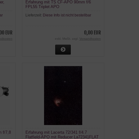
er,
Erfahrung mit TS CF-APO 90mm f/6
FPL55 Triplet APO
ar
Lieferzeit:
Diese Info ist nicht bestellbar
00 EUR
0,00 EUR
ndkosten
exkl. MwSt. zzgl.
Versandkosten
 f/7,8
Erfahrung mit Lacerta 72/341 f/4.7
Flatfield-APO mit Reducer La72341FLAT