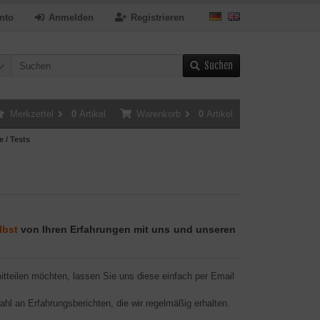
nto
Anmelden
Registrieren
Suchen
Merkzettel
0
Artikel
Warenkorb
0
Artikel
e / Tests
lbst
von Ihren Erfahrungen mit uns
und unseren
tteilen möchten, lassen Sie uns diese einfach per Email
wahl an Erfahrungsberichten, die wir regelmäßig erhalten.