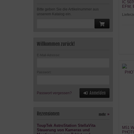
IC 507
EFW, 
Bitte geben Sie die Artikelnummer aus
unserem Katalog ein.
Lieferz
Willkommen zurück!
E-Mail-Adresse:
Passwort:
Anmelden
Passwort vergessen?
Rezensionen
mehr
»
ToupTek AstroStation StellaVita
M51 Wh
Steuerung von Kameras und
PHOTOL