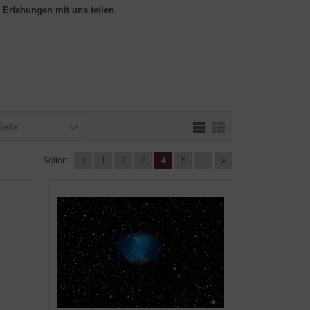
 Erfahungen mit uns teilen.
Seite
Seiten:
«
1
2
3
4
5
...
»