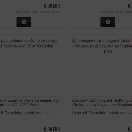
0,00 EUR
0,
exkl. MwSt. zzgl.
Versandkosten
exkl. MwSt. zzgl.
Versa
ar erläuternde Worte zu einigen TS-
Beispiel / Erfahrung mit Dichtung f
ine- und CF-APO-Serien
Okularauszug Skywatcher Explore
PDS
eit:
Diese Info ist nicht bestellbar
Lieferzeit:
Diese Info ist nicht bestellb
0,00 EUR
0,