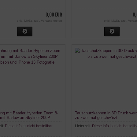
0,00 EUR
0,
exkl. MwSt. zzgl.
Versandkosten
exkl. MwSt. zzgl.
Versa
ung mit Baader Hyperion Zoom 8-
Tauschutzkappen in 3D Druck werd
it Barlow an Skyliner 200P
zu zwei mal geschwärzt
 und iPhone 13 Fotografie
eit:
Diese Info ist nicht bestellbar
Lieferzeit:
Diese Info ist nicht bestellb