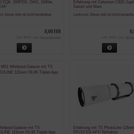
0 EQ6, 200PDS, OAG, 1600er,
Erfahrung mit Celestron C925 Jupit
EAF
Saturn und Mars
eit:
Diese Info ist nicht bestellbar
Lieferzeit:
Diese Info ist nicht bestellb
0,00 EUR
0,
exkl. MwSt. zzgl.
Versandkosten
exkl. MwSt. zzgl.
Versa
irlpool-Galaxie mit TS
Erfahrung mit TS PhotoLine 125mm
INE 115mm f/6,95 Triplet-Apo
FPL53 ED-APO Refraktor