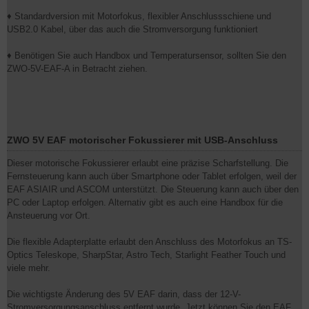
♦ Standardversion mit Motorfokus, flexibler Anschlussschiene und
USB2.0 Kabel, über das auch die Stromversorgung funktioniert
♦ Benötigen Sie auch Handbox und Temperatursensor, sollten Sie den
ZWO-5V-EAF-A in Betracht ziehen.
ZWO 5V EAF motorischer Fokussierer mit USB-Anschluss
Dieser motorische Fokussierer erlaubt eine präzise Scharfstellung. Die
Fernsteuerung kann auch über Smartphone oder Tablet erfolgen, weil der
EAF ASIAIR und ASCOM unterstützt. Die Steuerung kann auch über den
PC oder Laptop erfolgen. Alternativ gibt es auch eine Handbox für die
Ansteuerung vor Ort.
Die flexible Adapterplatte erlaubt den Anschluss des Motorfokus an TS-
Optics Teleskope, SharpStar, Astro Tech, Starlight Feather Touch und
viele mehr.
Die wichtigste Änderung des 5V EAF darin, dass der 12-V-
Stromversorgungsanschluss entfernt wurde. Jetzt können Sie den EAF