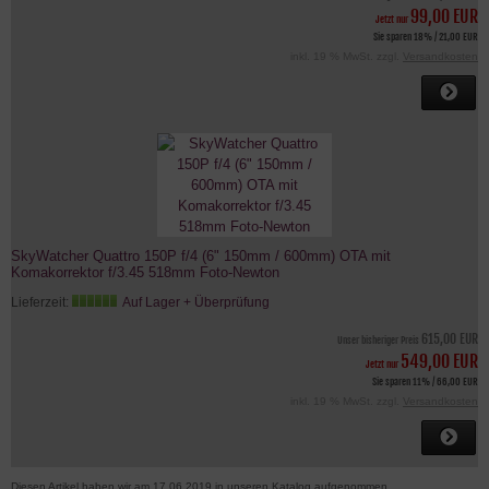
99,00 EUR
Jetzt nur
Sie sparen 18% / 21,00 EUR
inkl. 19 % MwSt. zzgl.
Versandkosten
SkyWatcher Quattro 150P f/4 (6" 150mm / 600mm) OTA mit
Komakorrektor f/3.45 518mm Foto-Newton
Lieferzeit:
Auf Lager + Überprüfung
615,00 EUR
Unser bisheriger Preis
549,00 EUR
Jetzt nur
Sie sparen 11% / 66,00 EUR
inkl. 19 % MwSt. zzgl.
Versandkosten
Diesen Artikel haben wir am 17.06.2019 in unseren Katalog aufgenommen.