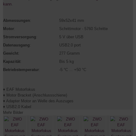
kann
.
Abmessungen
:
59x52x41 mm
Motor
:
Schrittmotor - 5760 Schritte
Stromversorgung
:
5 V über USB
Datenausgang
:
USB2.0 port
Gewicht
:
277 Gramm
Kapazität
:
Bis 5 kg
Betriebstemperatur
:
-5 °C ... +50 °C
♦ EAF Motorfokus
♦ Motor Bracket (Anschlussschiene)
♦ Adapter Motor an Welle des Auszuges
♦ USB2.0 Kabel
Mehr Bilder