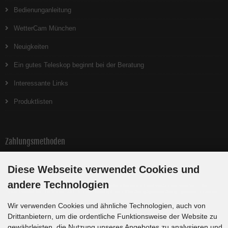
Bedienunganleitung
WetterCam München
Neuigkeiten
Ein gutes Teleskop beginnt bei der Beratung
Interessante Links
Produktlisten
Zahlungsmethoden
Diese Webseite verwendet Cookies und
andere Technologien
Die Box kann unter tpl_modified/boxes/box_miscellaneous.html verändert werden. Die
Sprachvariablen befinden sich in der Datei tpl_modified/lang/german/lang_german.custom.
Wir verwenden Cookies und ähnliche Technologien, auch von
Drittanbietern, um die ordentliche Funktionsweise der Website zu
gewährleisten, die Nutzung unseres Angebotes zu analysieren und