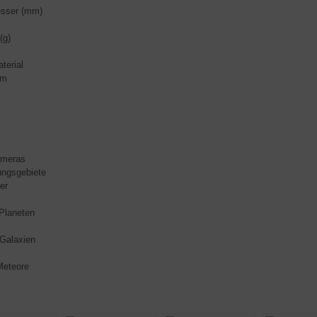
sser (mm)
(g)
terial
um
ameras
ngsgebiete
er
Planeten
Galaxien
Meteore