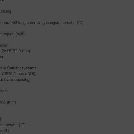
ühlung
ferenz Kühlung unter Umgebungstemperatur (°C)
sorgung (Volt)
ellen
 (2x USB2.0 Hub)
er
tzte Betriebssysteme
7/8/10 (Linux (INDI))
s (teleskopseitig)
winde
maß (mm)
d
temperatur (°C)
+50°C