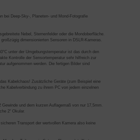
nn bei Deep-Sky-, Planeten- und Mond-Fotografie
usgebreitete Nebel, Sternenfelder oder die Mondoberfläche.
n großzügig dimensionierten Sensoren in DSLR-Kameras.
 40°C unter der Umgebungstemperatur ist das durch den
te Kontrolle der Sensortemperatur sehr hilfreich zur
atur aufgenommen werden. Die fertigen Bilder sind
das Kabelchaos! Zusätzliche Geräte (zum Beispiel eine
che Kabelverbindung zu ihrem PC von jedem einzelnen
 T2 Gewinde und dem kurzen Auflagemaß von nur 17,5mm.
che 2“ Okular.
n sicheren Transport der wertvollen Kamera also keine