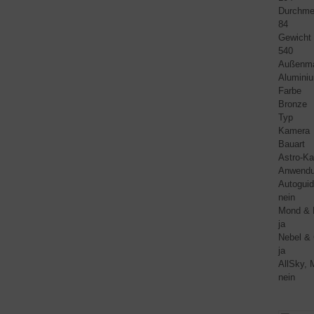
Durchme
84
Gewicht 
540
Außenma
Alumini
Farbe
Bronze
Typ
Kamera
Bauart
Astro-K
Anwendu
Autoguid
nein
Mond & 
ja
Nebel & 
ja
AllSky, 
nein