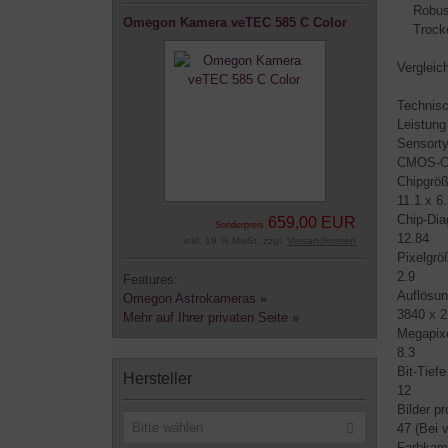
Robuste
Omegon Kamera veTEC 585 C Color
Trocken
Vergleic
Technis
Leistung
Sensort
CMOS-Ch
Chipgrö
11.1 x 6
Chip-Dia
659,00 EUR
Sonderpreis
12.84
inkl. 19 % MwSt. zzgl.
Versandkosten
Pixelgrö
2.9
Features:
Auflösun
Omegon Astrokameras »
3840 x 
Mehr auf Ihrer privaten Seite »
Megapix
8.3
Bit-Tiefe
Hersteller
12
Bilder p
Bitte wählen
47 (Bei v
Farbkam