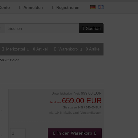
Konto
Anmelden
Registrieren
Suchen
Merkzettel
0
Artikel
Warenkorb
0
Artikel
85 C Color
999,00 EUR
Unser bisheriger Preis
659,00 EUR
Jetzt nur
Sie sparen 34% / 340,00 EUR
inkl. 19 % MwSt. zzgl.
Versandkosten
In den Warenkorb