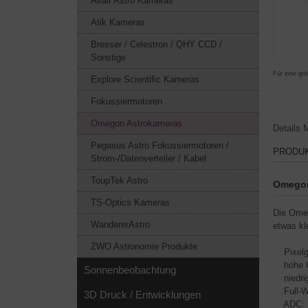
Altair Astro Kameras
Atik Kameras
Bresser / Celestron / QHY CCD /
Sonstige
Für eine grö
Explore Scientific Kameras
Fokussiermotoren
Omegon Astrokameras
Details
M
Pegasus Astro Fokussiermotoren /
PRODU
Strom-/Datenverteiler / Kabel
ToupTek Astro
Omegon
TS-Optics Kameras
Die Omeg
WandererAstro
etwas kl
ZWO Astronomie Produkte
Pixelgr
hohe Qu
Sonnenbeobachtung
niedrig
Full-Wel
3D Druck / Entwicklungen
ADC: 1