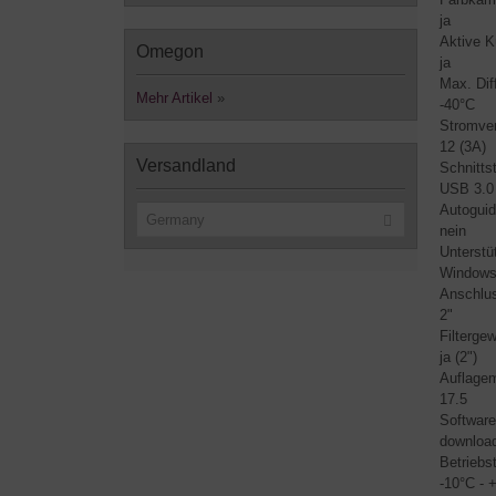
ja
Aktive K
Omegon
ja
Max. Dif
Mehr Artikel
»
-40°C
Stromver
12 (3A)
Versandland
Schnittst
USB 3.0
Autoguid
Germany
nein
Unterstü
Windows 
Anschlus
2"
Filterge
ja (2")
Auflage
17.5
Software
downloa
Betriebs
-10°C - 