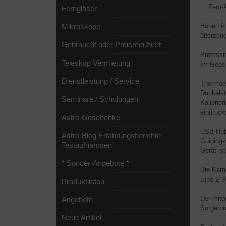
Zero-Am
Ferngläser
Mikroskope
Hohe Lic
überzeu
Gebraucht oder Preisreduziert
Professi
Teleskop Vermietung
Im Gegen
Dienstleistung / Service
Thermoel
Dunkelst
Seminare / Schulungen
Kalibrie
eindruck
Astro-Geschenke
USB-Hub:
Astro-Blog Erfahrungsberichte
Guiding-
Testaufnahmen
Gerät is
* Sonder-Angebote *
Die Kame
Eine 2“ 
Produktlisten
Der mitg
Angebote
Sorgen 
Neue Artikel