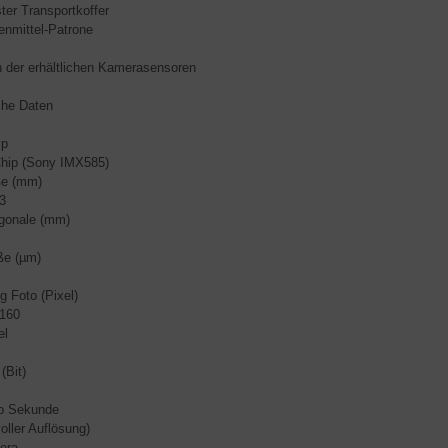
r Transportkoffer
mittel-Patrone
h der erhältlichen Kamerasensoren
che Daten
yp
ip (Sony IMX585)
ße (mm)
.3
gonale (mm)
ße (µm)
g Foto (Pixel)
2160
el
 (Bit)
ro Sekunde
oller Auflösung)
era