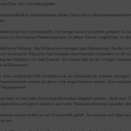
p-Glow: kein Verstärkerglühen
htempfindlichkeit und rauscharme Bilder! Diese kleine Alleskönnerkamera ka
gen.
onelle Deep-Sky Astrofotografie: Der riesige Sensor ist perfekt geeignet für a
satz zu den meisten Planetenkameras ist dieser Sensor vergleichbar zu de
ektrische Kühlung: Das Kühlsystem verringert das Bildrauschen. Bei bis zu
rom verursachte Rauschen fast komplett verschwunden. Außerdem ist die exak
rung der Astrofotos mit Dark-Frames: Sie können alle bei der richtigen Temper
svoll Rauscharm.
 Zwei zusätzliche USB Anschlüsse an der Rückseite der Kamera verringern 
Kamera) können einfach an diesen Hub angeschlossen werden. Eine zusätzli
t Vergangenheit!
ra kann an fast jeden Astrofotografie-Aufbau adaptiert werden – dank dem
Adapterhülse ermöglicht natürlich auch eine Teleskopverbindung wie jedes übli
elieferte robuste Koffer ist mit Schaumstoff gefüllt. Sie müssen sich über de
machen.