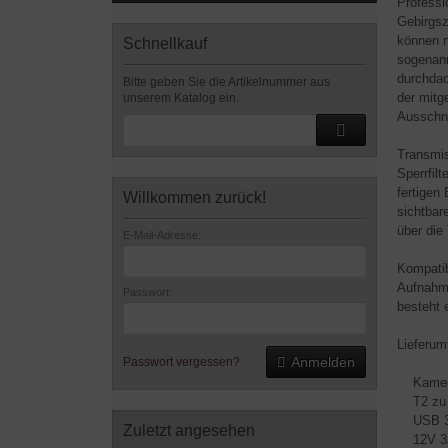
Professi
Gebirgsz
können n
Schnellkauf
sogenann
durchdac
Bitte geben Sie die Artikelnummer aus
der mitg
unserem Katalog ein.
Ausschni
Transmis
Sperrfil
fertigen
Willkommen zurück!
sichtbare
über die
E-Mail-Adresse:
Kompatib
Aufnahme
Passwort:
besteht 
Lieferum
Anmelden
Passwort vergessen?
Kamer
T2 zu 2
USB 3.
Zuletzt angesehen
12V 3A 