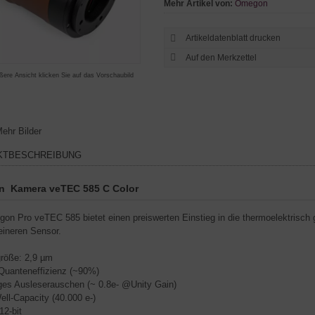
Mehr Artikel von:
Omegon
Artikeldatenblatt drucken
ßere Ansicht klicken Sie auf das Vorschaubild
ehr Bilder
KTBESCHREIBUNG
 Kamera veTEC 585 C Color
on Pro veTEC 585 bietet einen preiswerten Einstieg in die thermoelektrisch g
eineren Sensor.
öße: 2,9 µm
anteneffizienz (~90%)
es Ausleserauschen (~ 0.8e- @Unity Gain)
l-Capacity (40.000 e-)
2-bit