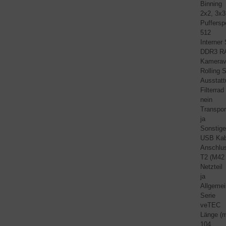
Binning
2x2, 3x3,
Puffersp
512
Interner
DDR3 R
Kamerav
Rolling S
Ausstatt
Filterrad
nein
Transpor
ja
Sonstige
USB Kab
Anschlus
T2 (M42 
Netzteil
ja
Allgemei
Serie
veTEC
Länge (
104