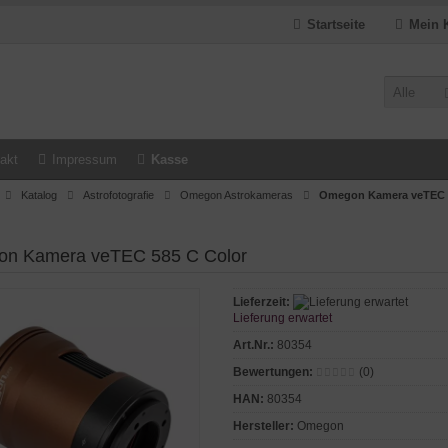
Startseite
Mein 
Alle
akt
Impressum
Kasse
Katalog
Astrofotografie
Omegon Astrokameras
Omegon Kamera veTEC 5
n Kamera veTEC 585 C Color
Lieferzeit:
Lieferung erwartet
Art.Nr.:
80354
Bewertungen:
(0)
HAN:
80354
Hersteller:
Omegon