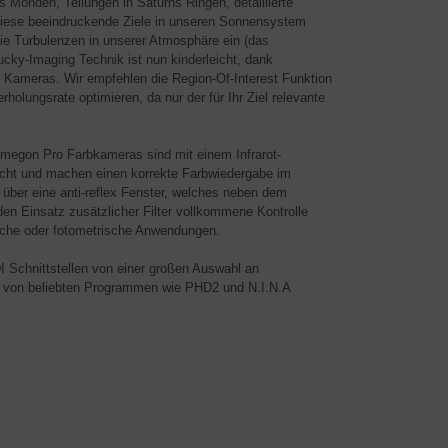
 Monden, Teilungen in Saturns Ringen, detaillierte
Diese beeindruckende Ziele in unseren Sonnensystem
 die Turbulenzen in unserer Atmosphäre ein (das
cky-Imaging Technik ist nun kinderleicht, dank
 Kameras. Wir empfehlen die Region-Of-Interest Funktion
holungsrate optimieren, da nur der für Ihr Ziel relevante
Omegon Pro Farbkameras sind mit einem Infrarot-
licht und machen einen korrekte Farbwiedergabe im
ber eine anti-reflex Fenster, welches neben dem
h den Einsatz zusätzlicher Filter vollkommene Kontrolle
ische oder fotometrische Anwendungen.
 Schnittstellen von einer großen Auswahl an
hl von beliebten Programmen wie PHD2 und N.I.N.A