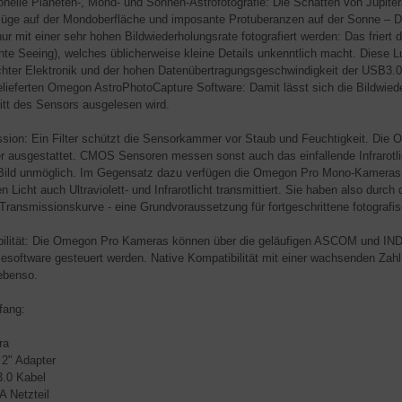
onelle Planeten-, Mond- und Sonnen-Astrofotografie: Die Schatten von Jupiters
üge auf der Mondoberfläche und imposante Protuberanzen auf der Sonne – 
ur mit einer sehr hohen Bildwiederholungsrate fotografiert werden: Das friert
te Seeing), welches üblicherweise kleine Details unkenntlich macht. Diese Lu
hter Elektronik und der hohen Datenübertragungsgeschwindigkeit der USB3.0
elieferten Omegon AstroPhotoCapture Software: Damit lässt sich die Bildwieder
tt des Sensors ausgelesen wird.
sion: Ein Filter schützt die Sensorkammer vor Staub und Feuchtigkeit. Die 
ter ausgestattet. CMOS Sensoren messen sonst auch das einfallende Infrarot
 Bild unmöglich. Im Gegensatz dazu verfügen die Omegon Pro Mono-Kameras ü
n Licht auch Ultraviolett- und Infrarotlicht transmittiert. Sie haben also durc
 Transmissionskurve - eine Grundvoraussetzung für fortgeschrittene fotograf
ilität: Die Omegon Pro Kameras können über die geläufigen ASCOM und INDI
software gesteuert werden. Native Kompatibilität mit einer wachsenden Za
ebenso.
fang:
a
" Adapter
0 Kabel
Netzteil