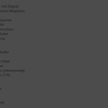
 4x4 (Digital)
eicher (Megabyte)
 Speicher
AM
erschluss
hutter
ung
tkoffer
r Inhalt
el
s (teleskopseitig)
x 0,75)
n
mm)