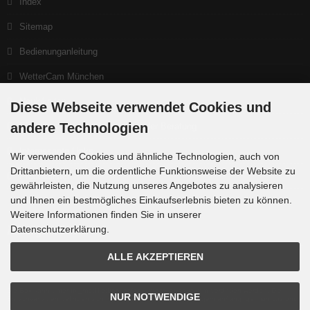
Index
Sitemap
Bedienunganleitung
WetterCam München
Neuigkeiten
Diese Webseite verwendet Cookies und
andere Technologien
Ein gutes Teleskop beginnt bei der Beratung
Interessante Links
Wir verwenden Cookies und ähnliche Technologien, auch von
Drittanbietern, um die ordentliche Funktionsweise der Website zu
Produktlisten
gewährleisten, die Nutzung unseres Angebotes zu analysieren
und Ihnen ein bestmögliches Einkaufserlebnis bieten zu können.
Weitere Informationen finden Sie in unserer
Zahlungsmethoden
Datenschutzerklärung.
ALLE AKZEPTIEREN
Die Box kann unter tpl_modified/boxes/box_miscellaneous.html verändert werden. Die
NUR NOTWENDIGE
Sprachvariablen befinden sich in der Datei tpl_modified/lang/german/lang_german.custom.