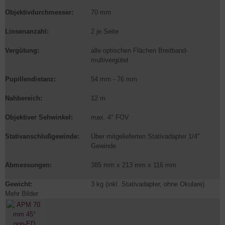
Objektivdurchmesser:
70 mm
Linsenanzahl:
2 je Seite
Vergütung:
alle optischen Flächen Breitband-
multivergütet
Pupillendistanz:
54 mm - 76 mm
Nahbereich:
12 m
Objektiver Sehwinkel:
max. 4° FOV
Stativanschlußgewinde:
Über mitgelieferten Stativadapter 1/4"
Gewinde
Abmessungen:
385 mm x 213 mm x 116 mm
Gewicht:
3 kg (inkl. Stativadapter, ohne Okulare)
Mehr Bilder