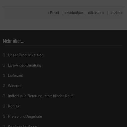
« Erster
|
« vorheriger
|
nächster »
|
Letzter »
Mehr über...
Unser Produktkatalog
Live-Video-Beratung
Lieferzeit
Widerruf
Individuelle Beratung, statt blinder Kauf!
Kontakt
Preise und Angebote
Wegbeschreibung