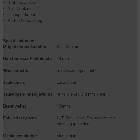
4 Staubkappen
Set Okulare
Transportkoffer
Karton-Verpackung
Spezifikationen:
Mitgeliefertes Zubehör:
Set Okulare
Durchmesser Feldblende:
28 mm
Wasserdicht:
Spritzwassergeschützt
Taukappen:
ausziehbar
Taukappen-Innengewinde:
M 77 x 1-6H, 3,8 mm Tiefe
Brennweite:
400mm
Fokussiersystem:
1,25 Zoll Helikal-Fokussierer mit
Messingspannring
Gehäusematerial:
Magnesium