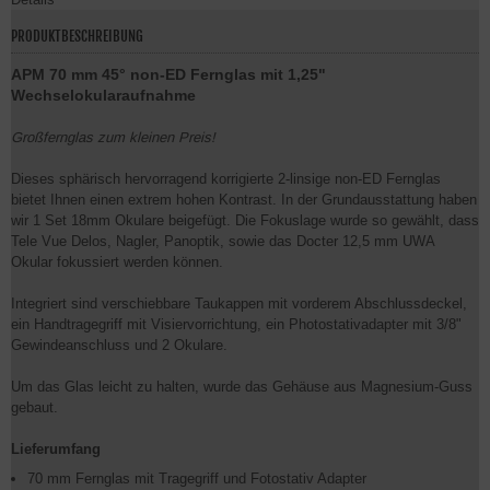
PRODUKTBESCHREIBUNG
APM 70 mm 45° non-ED Fernglas mit 1,25"
Wechselokularaufnahme
Großfernglas zum kleinen Preis!
Dieses sphärisch hervorragend korrigierte 2-linsige non-ED Fernglas
bietet Ihnen einen extrem hohen Kontrast. In der Grundausstattung haben
wir 1 Set 18mm Okulare beigefügt. Die Fokuslage wurde so gewählt, dass
Tele Vue Delos, Nagler, Panoptik, sowie das Docter 12,5 mm UWA
Okular fokussiert werden können.
Integriert sind verschiebbare Taukappen mit vorderem Abschlussdeckel,
ein Handtragegriff mit Visiervorrichtung, ein Photostativadapter mit 3/8"
Gewindeanschluss und 2 Okulare.
Um das Glas leicht zu halten, wurde das Gehäuse aus Magnesium-Guss
gebaut.
Lieferumfang
70 mm Fernglas mit Tragegriff und Fotostativ Adapter