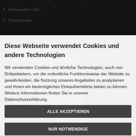
Interessante Links
Produktlisten
Zahlungsmethoden
Diese Webseite verwendet Cookies und
andere Technologien
Wir verwenden Cookies und ähnliche Technologien, auch von
Drittanbietern, um die ordentliche Funktionsweise der Website zu
gewährleisten, die Nutzung unseres Angebotes zu analysieren
und Ihnen ein bestmögliches Einkaufserlebnis bieten zu können.
Weitere Informationen finden Sie in unserer
Datenschutzerklärung.
ALLE AKZEPTIEREN
Die Box kann unter tpl_modified/boxes/box_miscellaneous.html verändert werden. Die
NUR NOTWENDIGE
Sprachvariablen befinden sich in der Datei tpl_modified/lang/german/lang_german.custom.