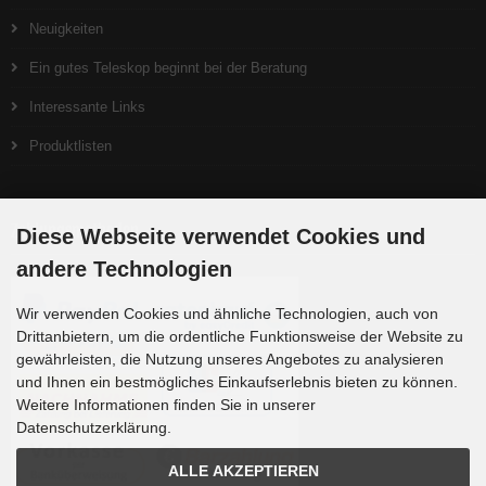
Neuigkeiten
Ein gutes Teleskop beginnt bei der Beratung
Interessante Links
Produktlisten
Zahlungsmethoden
Diese Webseite verwendet Cookies und
andere Technologien
Wir verwenden Cookies und ähnliche Technologien, auch von
Drittanbietern, um die ordentliche Funktionsweise der Website zu
gewährleisten, die Nutzung unseres Angebotes zu analysieren
und Ihnen ein bestmögliches Einkaufserlebnis bieten zu können.
Weitere Informationen finden Sie in unserer
Datenschutzerklärung.
ALLE AKZEPTIEREN