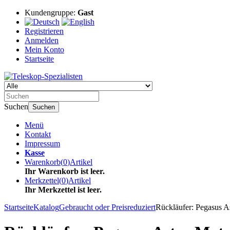
Kundengruppe:
Gast
Registrieren
Anmelden
Mein Konto
Startseite
Suchen
Suchen
Menü
Kontakt
Impressum
Kasse
Warenkorb
(
0
)
Artikel
Ihr Warenkorb ist leer.
Merkzettel
(
0
)
Artikel
Ihr Merkzettel ist leer.
Startseite
Katalog
Gebraucht oder Preisreduziert
Rückläufer: Pegasus A