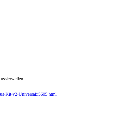
kussierwellen
us-Kit-v2-Universal::5605.html