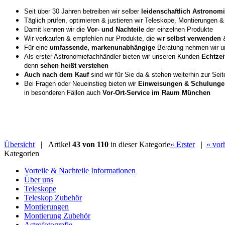
Seit über 30 Jahren betreiben wir selber
leidenschaftlich Astronom
Täglich prüfen, optimieren & justieren wir Teleskope, Montierungen 
Damit kennen wir die
Vor- und Nachteile
der einzelnen Produkte
Wir verkaufen & empfehlen nur Produkte, die wir
selbst verwenden
&
Für eine
umfassende, markenunabhängige
Beratung nehmen wir u
Als erster Astronomiefachhändler bieten wir unseren Kunden
Echtzei
denn
sehen heißt verstehen
Auch nach dem Kauf
sind wir für Sie da & stehen weiterhin zur Sei
Bei Fragen oder Neueinstieg bieten wir
Einweisungen & Schulunge
in besonderen Fällen auch
Vor-Ort-Service im Raum München
Übersicht
| Artikel
43 von 110
in dieser Kategorie
« Erster
|
« vor
Kategorien
Vorteile & Nachteile Informationen
Über uns
Teleskope
Teleskop Zubehör
Montierungen
Montierung Zubehör
Astrofotografie