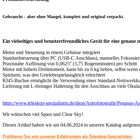
Gebraucht - aber ohne Mangel, komplett und original verpackt.
Ein vielseitiges und benutzerfreundliches Gerät für eine genaue 
Motor und Steuerung in einem Gehäuse integriert
Standardsteuerung über PC (USB-C Anschluss), manuelles Fokussier
Praxisnahe Auflösung von 0,0625° (3,75 Bogenminuten) pro Schritt
Motor mit hohem Drehmoment, kann bis zu 6 kg heben, selbst wenn d
Spielarm, was den Getriebespielausgleich erleichtert
RJ45-Buchse ermöglicht die Verwendung eines Standard-Netzwerkka
Lieferung mit L-förmiger Halterung für den Anschluss an viele Okul
https://www.teleskop-spezialisten.de/shop/Astrofotografie/Pegasus-
Wir wünschen viel Spass und Clear Sky!
Diesen Artikel haben wir am 04.06.2024 in unseren Katalog aufgen
Profitieren Sie von unseren Erfahrungen als Teleskop-Spezialisten: