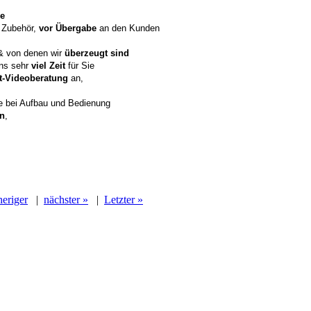
ie
& Zubehör,
vor Übergabe
an den Kunden
 von denen wir
überzeugt sind
ns sehr
viel Zeit
für Sie
t-Videoberatung
an,
te bei Aufbau und Bedienung
n
,
heriger
|
nächster »
|
Letzter »