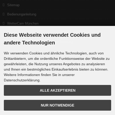
Sitemap
Bedienunganleitung
WetterCam München
Neuigkeiten
Diese Webseite verwendet Cookies und
andere Technologien
Ein gutes Teleskop beginnt bei der Beratung
Interessante Links
Wir verwenden Cookies und ähnliche Technologien, auch von
Drittanbietern, um die ordentliche Funktionsweise der Website zu
Produktlisten
gewährleisten, die Nutzung unseres Angebotes zu analysieren
und Ihnen ein bestmögliches Einkaufserlebnis bieten zu können.
Weitere Informationen finden Sie in unserer
Zahlungsmethoden
Datenschutzerklärung.
ALLE AKZEPTIEREN
Die Box kann unter tpl_modified/boxes/box_miscellaneous.html verändert werden. Die
NUR NOTWENDIGE
Sprachvariablen befinden sich in der Datei tpl_modified/lang/german/lang_german.custom.